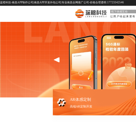
蓝橙科技-南昌APP制作公司|南昌APP开发外包公司|专业南昌全网推广公司-价格合理透明:17723342546
线下体感互动
让
AR体感定制
高端AR定制开发