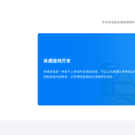
作为专业的体感游戏制作
体感游戏开发
体感游戏是一种基于人体动作反馈的游戏，可以让玩家通过身体的运
控制游戏中的角色，从而增强游戏的沉浸感和互动性。