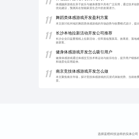
11
体感蹦床游戏在亲子娱乐与健身康复中具有广泛应用，通过技术创
优化建议，预测其在智能家居生态中的发展潜力。
11
舞蹈类体感游戏开发盈利方案
本文探讨杭州地区舞蹈类体感游戏的市场趋势与收费模式设计，提
11
长沙本地拉新活动开发公司推荐
长沙企业日益重视线上拉新活动，但常面临预算高、效果差、落地
效获客。
11
健身体感游戏开发怎么吸引用户
健身体感游戏通过体感交互技术将运动与娱乐结合，提升用户锻炼
和场景化应用延伸。
11
南京竞技体感游戏开发怎么做
本文聚焦南京市场，探讨竞技体感游戏的沉浸式体验优势、当前收
景。
选择蓝橙科技这样的实体公司