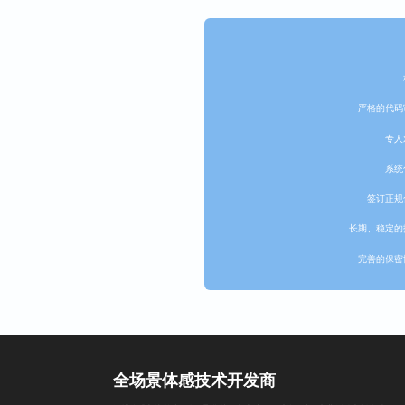
严格的代码
专人
系统
签订正规
长期、稳定的
完善的保密
全场景体感技术开发商