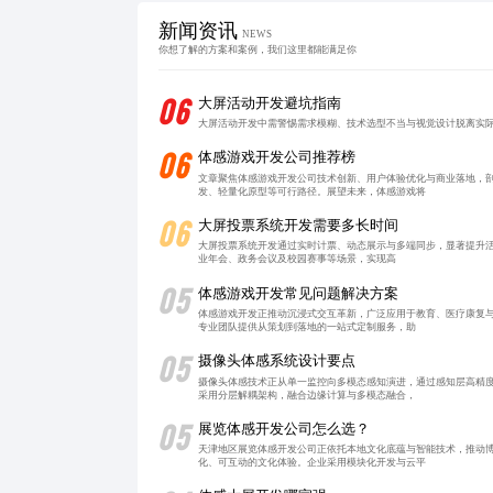
新闻资讯
NEWS
你想了解的方案和案例，我们这里都能满足你
06
大屏活动开发避坑指南
大屏活动开发中需警惕需求模糊、技术选型不当与视觉设计脱离实
06
体感游戏开发公司推荐榜
文章聚焦体感游戏开发公司技术创新、用户体验优化与商业落地，
发、轻量化原型等可行路径。展望未来，体感游戏将
06
大屏投票系统开发需要多长时间
大屏投票系统开发通过实时计票、动态展示与多端同步，显著提升活
业年会、政务会议及校园赛事等场景，实现高
05
体感游戏开发常见问题解决方案
体感游戏开发正推动沉浸式交互革新，广泛应用于教育、医疗康复
专业团队提供从策划到落地的一站式定制服务，助
05
摄像头体感系统设计要点
摄像头体感技术正从单一监控向多模态感知演进，通过感知层高精
采用分层解耦架构，融合边缘计算与多模态融合，
05
展览体感开发公司怎么选？
天津地区展览体感开发公司正依托本地文化底蕴与智能技术，推动
化、可互动的文化体验。企业采用模块化开发与云平