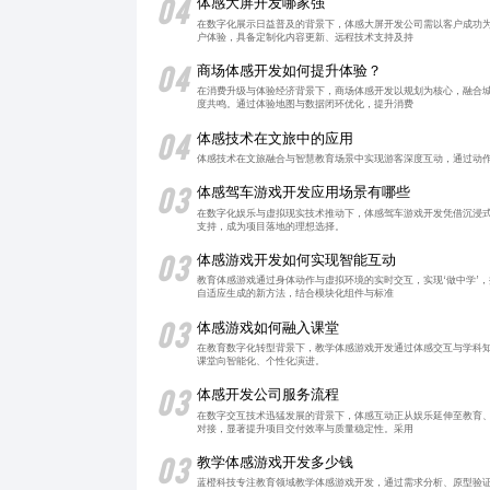
04
体感大屏开发哪家强
在数字化展示日益普及的背景下，体感大屏开发公司需以客户成功
户体验，具备定制化内容更新、远程技术支持及持
04
商场体感开发如何提升体验？
在消费升级与体验经济背景下，商场体感开发以规划为核心，融合
度共鸣。通过体验地图与数据闭环优化，提升消费
04
体感技术在文旅中的应用
体感技术在文旅融合与智慧教育场景中实现游客深度互动，通过动
03
体感驾车游戏开发应用场景有哪些
在数字化娱乐与虚拟现实技术推动下，体感驾车游戏开发凭借沉浸
支持，成为项目落地的理想选择。
03
体感游戏开发如何实现智能互动
教育体感游戏通过身体动作与虚拟环境的实时交互，实现‘做中学’
自适应生成的新方法，结合模块化组件与标准
03
体感游戏如何融入课堂
在教育数字化转型背景下，教学体感游戏开发通过体感交互与学科
课堂向智能化、个性化演进。
03
体感开发公司服务流程
在数字交互技术迅猛发展的背景下，体感互动正从娱乐延伸至教育
对接，显著提升项目交付效率与质量稳定性。采用
03
教学体感游戏开发多少钱
蓝橙科技专注教育领域教学体感游戏开发，通过需求分析、原型验