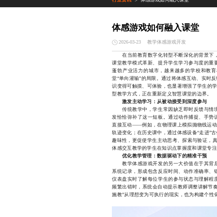
>
体感游戏如何融入课堂
教学体感游戏开发
2026-03-23
在当前教育数字化转型不断深化的背景下
课堂教学模式革新、提升学生学习参与度的重
蓬勃产业活力的城市，越来越多的学校和教育
堂“单向灌输”的局限。通过将体感互动、实时
识变得可触摸、可体验，也显著增强了学生的学
型教学方式，正在重新定义智慧课堂的边界。
激发主动学习：从被动接受到深度参与
传统教学中，学生常因缺乏即时反馈与情境
发恰恰弥补了这一短板。通过动作捕捉、手势
直接互动——例如，在物理课上模拟抛物线运动
轨迹变化；在历史课中，通过体感设备“走进”
趣味性，更促使学生主动思考、探索与验证，真
体感交互教学的学生在知识点掌握度和课堂专注
优化教学管理：数据驱动下的精准干预
教学体感游戏开发的另一大价值在于其背后
系统记录，形成包含反应时间、动作准确率、
仪表盘实时了解每位学生的参与状态与理解程
频繁出错时，系统会自动提示教师调整讲解节奏
施教”从理想变为可执行的现实，也为构建个性