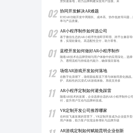
景快速落地，助力品牌构建深度用户连接。未
02
协同开发解决AR难题
针对AR功能开发中周期长、成本高、协作低效等问题
率与产品质量。
02
AR小程序制作如何选公司
基于微信生态的AR小程序凭借即开即用、跨平台兼容等
务，实现轻量化、高适配性交付，助力零售、
01
蓝橙开发如何做好AR小程序制作
随着AR技术在品牌营销与用户体验中的应用深化，选择
力、透明流程与持续迭代能力，确保项目落地
12
场馆AR游戏开发如何落地
在数字化浪潮下，场馆面临客流下滑与体验同质化挑战
护、高粘性的沉浸式AR游戏体验。系统支持多
11
AR小程序定制如何避免踩雷
随着AR技术的发展，企业选择合适的AR小程序制作公
付，提升用户互动与品牌科技感。
11
VR定制开发公司推荐哪家
在科技飞速发展的背景下，VR定制开发成为企业提升
用户体验，助力客户实现业务增长与品牌升级
11
AR游戏定制如何赋能昆明企业创新