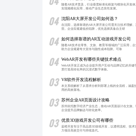
04
随着AR技术普及，行业亟需标准化框架与模块化开发体
实现规模化应用，推动产业生态良性发展。
04
沈阳AR大屏开发公司如何选？
在沈阳，选择靠谱的AR大屏开发公司需关注技术理解
营。企业应规避低价陷阱，优先选择具备自主研
04
如何选择靠谱的AR互动游戏开发公司
随着AR技术在零售、文旅、教育等领域的广泛应用，
助力企业规避夸大宣传与隐性成本陷阱。可靠
04
WebAR开发有哪些关键技术难点
WebAR开发正成为企业提升用户互动与品牌记忆的关
景打造高转化率的沉浸式数字体验。
03
VR软件开发流程解析
本文系统解析了从需求分析到部署上线的全流程，涵盖
用的高效落地。
03
苏州企业AR页面设计攻略
苏州依托数字经济产业生态，推动AR页面设计在文旅、
企业提升品牌触达与转化效率。
03
优质3D游戏开发公司有哪些
蓝橙开发专注于高品质3D游戏开发，以透明流程、技
力项目高效交付与持续迭代。