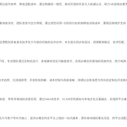
系以提升效率、降低适配成本。通过构建统一规范、推动开源协作及引入权威认证，助力AR游戏在教
、案例真实性、团队资质与交付周期。通过原型试用+分阶段付款机制降低试错成本，重视后期维护支持
企业需甄别具备真实技术实力与项目经验的合作伙伴。本文提出四步筛选法，强调案例验证、技术匹配
键手段，专业团队通过定制化设计、多端兼容优化与敏捷迭代，实现从概念到落地的高效转化，助力电商
技术趋势、沉浸感原理、开发阶段拆解、成本控制与高效策略，强调以业务场景为导向的定制化开发路
制造、零售等领域的深度应用。通过WebAR技术、SLAM空间感知与本地文化元素融合，实现跨平台
术实力与客户导向为核心，提供从概念到全平台上线的一站式服务，擅长移动端轻量化渲染、跨平台适配