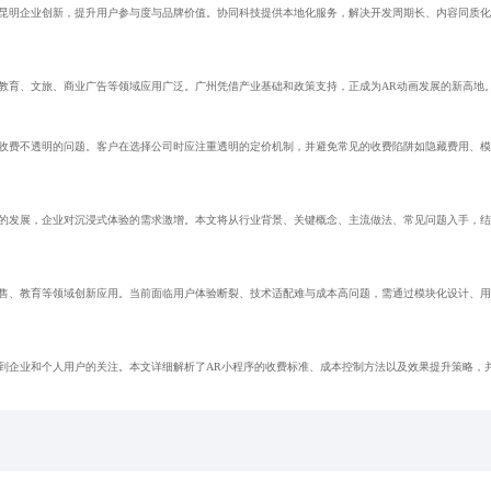
能昆明企业创新，提升用户参与度与品牌价值。协同科技提供本地化服务，解决开发周期长、内容同质
教育、文旅、商业广告等领域应用广泛。广州凭借产业基础和政策支持，正成为AR动画发展的新高地
在收费不透明的问题。客户在选择公司时应注重透明的定价机制，并避免常见的收费陷阱如隐藏费用、
态的发展，企业对沉浸式体验的需求激增。本文将从行业背景、关键概念、主流做法、常见问题入手，
零售、教育等领域创新应用。当前面临用户体验断裂、技术适配难与成本高问题，需通过模块化设计、
到企业和个人用户的关注。本文详细解析了AR小程序的收费标准、成本控制方法以及效果提升策略，