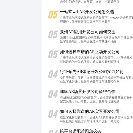
向个性门户演进。在教育、文旅、电商等垂直
05
一站式webAR开发公司怎么选
在元宇宙与沉浸式体验兴起的背景下，webAR凭借无
程服务，显著提升项目效率与用户参与
05
泉州AR应用开发公司如何突围
泉州本土AR应用开发公司依托本地非遗文化与产业集群
数字体验项目，推动文化传承与商业闭环融
05
如何选择靠谱的AR互动开发公司
在元宇宙与沉浸式体验快速发展的背景下，AR互动开
持续迭代的一站式服务。通过真实案例验证技
04
行业领先AR体感开发公司实力如何
专注于教育、零售、文旅等领域的沉浸式交互解决方案
业数字化升级，提升用户参与度与业务转化率。
04
哪家AR场景开发公司值得合作
在AR技术加速落地的背景下，企业需选择具备真实案例
超支风险，助力零售、文旅、教育等行业完成
04
如何选择靠谱的AR实景开发公司
在数字化转型背景下，企业对AR实景开发的需求日益
司应提供分层级方案与详细成本说明，助力文
跨平台适配难题怎么破