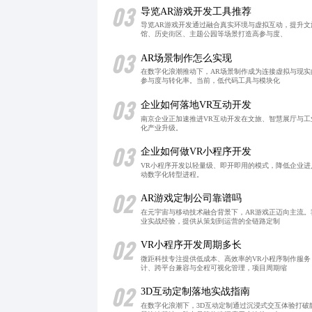
03
导览AR游戏开发工具推荐
导览AR游戏开发通过融合真实环境与虚拟互动，提升
馆、历史街区、主题公园等场景打造高参与度、
03
AR场景制作怎么实现
在数字化浪潮推动下，AR场景制作成为连接虚拟与现
参与度与转化率。当前，低代码工具与模块化
03
企业如何落地VR互动开发
南京企业正加速推进VR互动开发在文旅、智慧展厅与
化产业升级。
03
企业如何做VR小程序开发
VR小程序开发以轻量级、即开即用的模式，降低企业
动数字化转型进程。
02
AR游戏定制公司靠谱吗
在元宇宙与移动技术融合背景下，AR游戏正迈向主流
业实战经验，提供从策划到运营的全链路定制
02
VR小程序开发周期多长
微距科技专注提供低成本、高效率的VR小程序制作服
计、跨平台兼容与全程可视化管理，项目周期缩
02
3D互动定制落地实战指南
在数字化浪潮下，3D互动定制通过沉浸式交互体验打