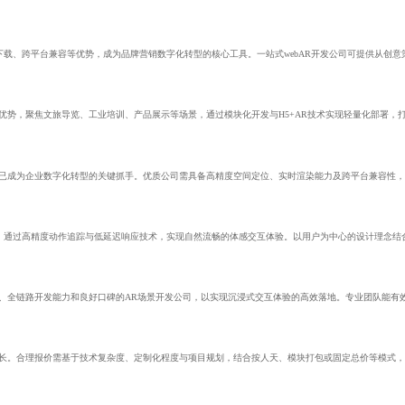
需下载、跨平台兼容等优势，成为品牌营销数字化转型的核心工具。一站式webAR开发公司可提供从创
优势，聚焦文旅导览、工业培训、产品展示等场景，通过模块化开发与H5+AR技术实现轻量化部署，
发已成为企业数字化转型的关键抓手。优质公司需具备高精度空间定位、实时渲染能力及跨平台兼容性
，通过高精度动作追踪与低延迟响应技术，实现自然流畅的体感交互体验。以用户为中心的设计理念结
、全链路开发能力和良好口碑的AR场景开发公司，以实现沉浸式交互体验的高效落地。专业团队能有
增长。合理报价需基于技术复杂度、定制化程度与项目规划，结合按人天、模块打包或固定总价等模式