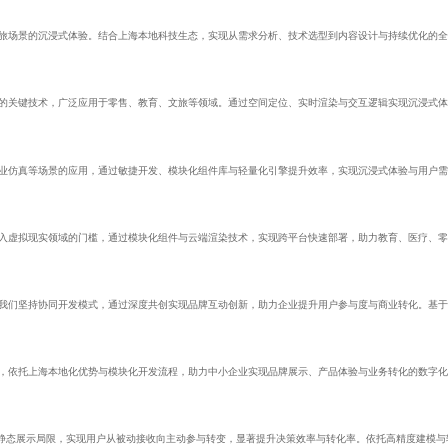
文旅场景的沉浸式体验。结合上海本地科技生态，实现从需求分析、技术选型到内容设计与持续优化的
实的关键技术，广泛应用于零售、教育、文旅等领域。通过空间定位、实时渲染与交互逻辑实现沉浸式
工业仿真等场景的应用，通过敏捷开发、模块化组件库与轻量化引擎提升效率，实现沉浸式体验与用户
进入虚拟现实领域的门槛，通过模块化组件与云端渲染技术，实现跨平台快速部署，助力教育、医疗、
。我们坚持协同开发模式，通过深度共创实现品牌互动创新，助力企业提升用户参与度与商业转化。基
务，依托上海本地化优势与模块化开发流程，助力中小企业实现品牌展示、产品体验与业务转化的数字
破静态展示局限，实现用户从被动接收向主动参与转变，显著提升决策效率与转化率。依托高精度建模与