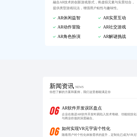
融合AR技术的创新游戏形式，将虚拟元素与实景结合，
提供类型游戏玩法，增强用户粘性与趣味性。
AR休闲益智
AR实景互动
AR动作冒险
AR社交游戏
AR角色扮演
AR解谜挑战
新闻资讯
NEWS
你想了解的方案和案例，我们这里都能满足你
06
AR软件开发误区盘点
企业在推进AR软件开发时易陷入技术堆砌、功能炫技
与商业价值的深度融合。
06
如何实现VR元宇宙个性化
随着用户对个性化体验需求的提升，定制化已成为VR