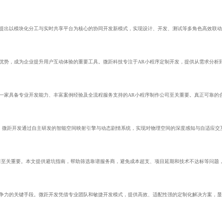
，提出以模块化分工与实时共享平台为核心的协同开发新模式，实现设计、开发、测试等多角色高效联
优势，成为企业提升用户互动体验的重要工具。微距科技专注于AR小程序定制开发，提供从需求分析
一家具备专业开发能力、丰富案例经验及全流程服务支持的AR小程序制作公司至关重要。真正可靠的
。微距开发通过自主研发的智能空间映射引擎与动态剧情系统，实现对物理空间的深度感知与自适应交
司至关重要。本文提供避坑指南，帮助筛选靠谱服务商，避免成本超支、项目延期和技术不达标等问题
竞争力的关键手段。微距开发凭借专业团队和敏捷开发模式，提供高效、适配性强的定制化解决方案，