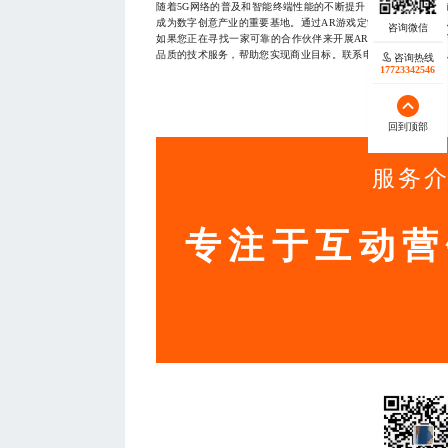
随着5G网络的普及和智能终端性能的不断提升，AR技术的应
成为数字创意产业的重要基地。通过AR游戏定制，企业不仅可
如果您正在寻找一家可靠的合作伙伴来开展AR游戏定制项目，
品质的技术服务，帮助您实现商业目标。联系电话177233425
咨询热线
17723342546
— THE END
回到顶部
服务
专注于互动营