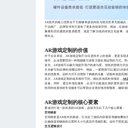
AR技术的核心优势在于它能够将虚拟内容与现实世界无缝融合
产品推广、品牌宣传等方面有了更多的创新空间。例如，在旅游
脑看到历史建筑的复原图景，或是了解当地的传统文化故事。
增长点。
AR游戏定制的价值
对于企业来说，AR游戏定制不仅仅是技术上的创新，更是实现
城市，企业需要找到一种既能吸引游客又能长期运营的方式。而
首先，AR游戏可以极大地提升用户的参与度。传统的营销方式
主动参与到品牌的传播过程中。例如，一家商场可以通过AR游
殊的优惠券。这种方式不仅增加了购物的乐趣，还能有效提高顾
其次，AR游戏定制的成本相对可控。相比其他高科技项目，
AR
设备。同时，通过本地化服务，企业可以根据自身的需求进行
协同科技提供的专业服务可以帮助企业更好地控制预算，确保项
AR游戏定制的核心要素
要成功打造一款优质的AR游戏，必须关注以下几个核心要素：
空间映射
空间映射是AR技术的基础，它决定了虚拟内容能否准确地叠加
以确保虚拟物体的位置和大小与真实环境相匹配。这对于营造逼
交互逻辑设计