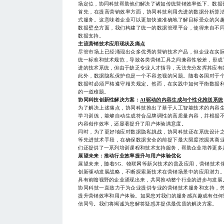
场定位，协同科技帮助他们解决了诸如传统营销效率低下、数据
首先，在提高营销效率方面，协同科技利用先进的数据分析算
式服务。这意味着企业可以更加快速准确地了解目标受众的兴
数据壁垒方面，我们构建了统一的数据管理平台，使得来自不
数据支持。
主流营销技术应用现状及痛点
尽管市场上已经涌现出众多优秀的营销技术产品，但企业在实
统一标准和技术规范，导致各类营销工具之间兼容性较差，形成
进的技术系统，但由于缺乏专业人才指导，无法充分发挥其应有
此外，数据隐私保护也是一个不容忽视的问题。随着各国对于
数据时必须严格遵守相关规定。然而，在实践中如何平衡数据
的一道难题。
协同科技创新性解决方案：
AI驱动的内容生成与个性化推送系统
为了解决上述痛点，协同科技推出了基于人工智能技术的内容
学习训练，能够自动生成符合品牌调性的高质量内容，并根据
内容创作效率，还显著提升了用户体验满意度。
同时，为了更好地应对数据隐私挑战，协同科技还在系统设计
等先进技术手段，在确保数据安全的前提下最大限度挖掘其商
们还提供了一系列培训课程和技术支持服务，帮助企业培养更多
展望未来：推动行业效率提升与用户体验优化
展望未来，随着5G、物联网等新兴技术的普及应用，营销技术
创新驱动发展战略，不断探索新技术在营销场景中的应用潜力
具有前瞻视野的企业涌现出来，共同推动整个行业的进步与发展
协同科技一直致力于为企业提供专业的营销技术服务和支持，
提升营销效率和用户体验。如果您对我们的服务感兴趣或有任何疑问，
信同号。我们将竭诚为您解答疑惑并提供最优质的解决方案。