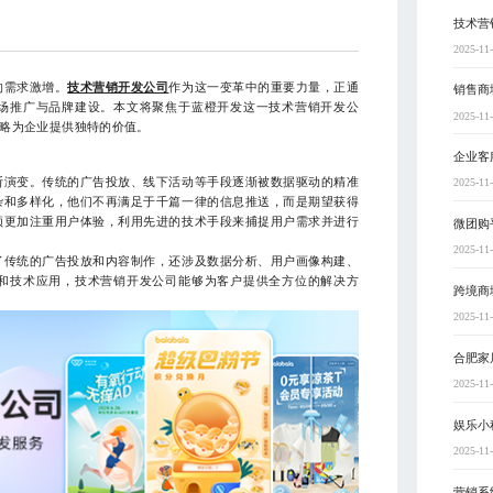
技术营
2025-11
的需求激增。
技术营销开发公司
作为这一变革中的重要力量，正通
销售商
场推广与品牌建设。本文将聚焦于蓝橙开发这一技术营销开发公
2025-11
略为企业提供独特的价值。
企业客
断演变。传统的广告投放、线下活动等手段逐渐被数据驱动的精准
2025-11
杂和多样化，他们不再满足于千篇一律的信息推送，而是期望获得
须更加注重用户体验，利用先进的技术手段来捕捉用户需求并进行
微团购
2025-11
了传统的广告投放和内容制作，还涉及数据分析、用户画像构建、
和技术应用，技术营销开发公司能够为客户提供全方位的解决方
跨境商
2025-11
合肥家
2025-11
娱乐小
2025-11
营销系