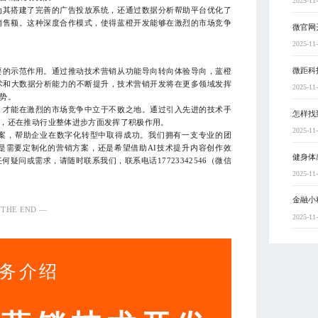
2025-11
为其搭建了完善的广告投放系统，还通过数据分析帮助平台优化了
销售额。这种深度合作模式，使得蓝橙开发能够在激烈的市场竞争
微官网
2025-11
微距科
要的示范作用。通过推动技术营销从功能导向转向体验导向，蓝橙
术和大数据分析能力的不断提升，技术营销开发将在更多领域发挥
2025-11
势。
，才能在激烈的市场竞争中立于不败之地。通过引入先进的技术手
怎样找
，还在推动行业整体进步方面发挥了积极作用。
2025-11
案，帮助企业在数字化转型中取得成功。我们拥有一支专业的团
是需要定制化的营销方案，还是希望借助AI技术提升内容创作效
健身体
疑问或需求，请随时联系我们，联系电话17723342546（微信
2025-11
金融小
 THE END —
2025-11
务介绍