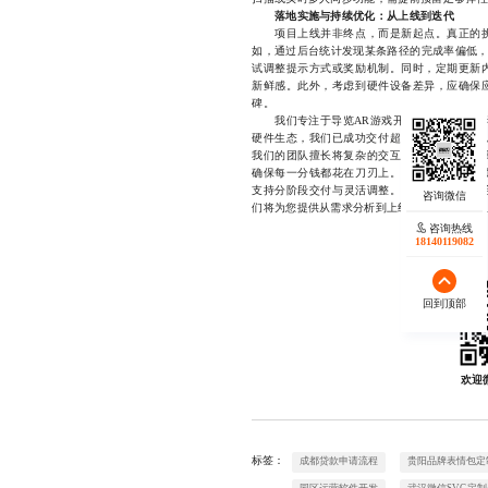
落地实施与持续优化：从上线到迭代
项目上线并非终点，而是新起点。真正的挑
如，通过后台统计发现某条路径的完成率偏低，
试调整提示方式或奖励机制。同时，定期更新
新鲜感。此外，考虑到硬件设备差异，应确保
碑。
我们专注于导览AR游戏开发领域多年，深谙
硬件生态，我们已成功交付超过30个实际项目
我们的团队擅长将复杂的交互逻辑转化为稳定
确保每一分钱都花在刀刃上。无论是小型试点
支持分阶段交付与灵活调整。如果您正在考虑启动导
们将为您提供从需求分析到上线维护的一站式服
咨询热线
18140119082
回到顶部
欢迎
标签：
成都贷款申请流程
贵阳品牌表情包定
园区运营软件开发
武汉微信SVG定