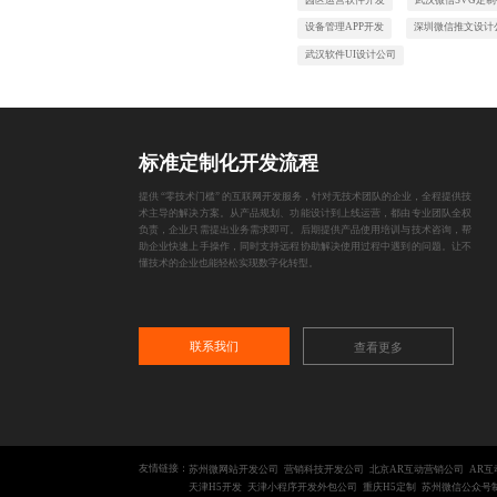
设备管理APP开发
深圳微信推文设计
武汉软件UI设计公司
标准定制化开发流程
提供 “零技术门槛” 的互联网开发服务，针对无技术团队的企业，全程提供技
术主导的解决方案。从产品规划、功能设计到上线运营，都由专业团队全权
负责，企业只需提出业务需求即可。后期提供产品使用培训与技术咨询，帮
助企业快速上手操作，同时支持远程协助解决使用过程中遇到的问题。让不
懂技术的企业也能轻松实现数字化转型。
联系我们
查看更多
友情链接：
苏州微网站开发公司
营销科技开发公司
北京AR互动营销公司
AR
天津H5开发
天津小程序开发外包公司
重庆H5定制
苏州微信公众号