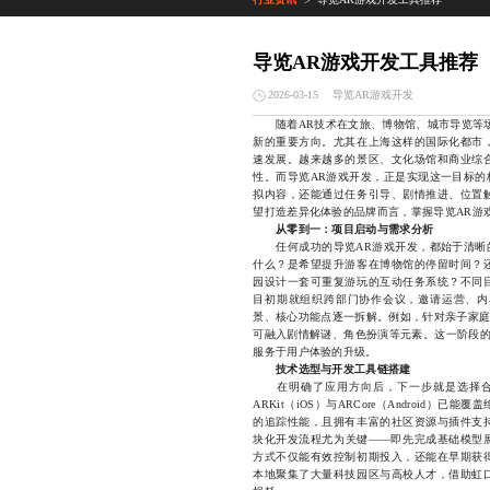
>
导览AR游戏开发工具推荐
导览AR游戏开发
2026-03-15
随着AR技术在文旅、博物馆、城市导览等
新的重要方向。尤其在上海这样的国际化都市
速发展。越来越多的景区、文化场馆和商业综
性。而导览AR游戏开发，正是实现这一目标的
拟内容，还能通过任务引导、剧情推进、位置
望打造差异化体验的品牌而言，掌握导览AR游
从零到一：项目启动与需求分析
任何成功的导览AR游戏开发，都始于清晰的
什么？是希望提升游客在博物馆的停留时间？
园设计一套可重复游玩的互动任务系统？不同
目初期就组织跨部门协作会议，邀请运营、内
景、核心功能点逐一拆解。例如，针对亲子家庭
可融入剧情解谜、角色扮演等元素。这一阶段的
服务于用户体验的升级。
技术选型与开发工具链搭建
在明确了应用方向后，下一步就是选择合适的
ARKit（iOS）与ARCore（Android
的追踪性能，且拥有丰富的社区资源与插件支
块化开发流程尤为关键——即先完成基础模型
方式不仅能有效控制初期投入，还能在早期获
本地聚集了大量科技园区与高校人才，借助虹