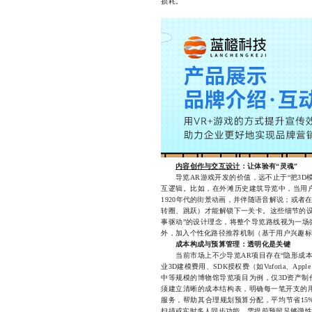
损耗。
内容创作与交互设计
：让体验有“灵魂”
导览AR游戏开发的价值，远不止于“把3D模
互逻辑。比如，在外滩历史建筑导览中，当用
1920年代的街景动画，并伴随语音解说；或者
转圈、跳跃）才能解锁下一关卡。这些细节的设
事驱动”的设计理念，将整个导览路线视为一场
外，加入个性化路径推荐机制（基于用户兴趣标
成本构成与预算管理：透明化是关键
当前市场上不少导览AR项目存在“隐形成本
业3D建模费用、SDK授权费（如Vuforia、Ap
中等规模的博物馆导览项目为例，仅3D资产制
须建立清晰的成本结构表，明确每一笔开支的
服务，帮助其合理规划预算分配，平均节省15
扫描或实时多人同步功能，需提前预留足够弹性