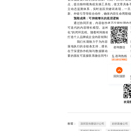
点，提出独特视角或实操工具包，使文章具备
立动态监测体系，实时追踪关键词表现，一旦
新、外链引导等组合动作，确保内容生命周期稳
预期成果：可持续增长的底层逻辑
通过协同开发，内容创作者不仅能短期内提
可迭代的内容增长模型。这种模式打破了“写完
化”的闭环流程。随着时间推移，账号的权重、
打造个人品牌或企业内容矩阵的用户而言，协同
我们长期致力于为内容创作者提供定制化的
落地执行的全链条支持，擅长结合平台算法变
在于深度协作机制与数据驱动决策能力，帮助
要的朋友可直接联系微信同号18140119082
咨询热线
18140119082
回到顶部
欢迎
标签：
深圳宣传册设计公司
好的装修公司
苏州H5课件设计
会员营销游戏定制