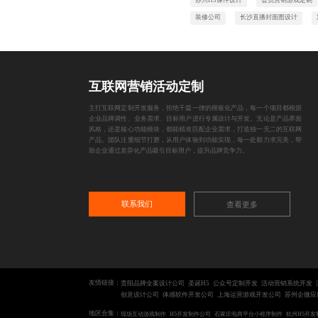
装修公司
长沙直播封面图设计
互联网营销活动定制
主打互联网定制开发服务，拒绝千篇一律的模板化产品，每一个项目都根据
企业品牌调性、业务需求、目标用户进行专属设计与开发。无论是产品界面
风格，还是核心功能模块，都能精准匹配企业需求，打造独一无二的互联网
产品。团队注重细节打磨，从用户体验到功能实现，每一处都力求完美，帮
助企业通过差异化产品吸引目标用户，提升品牌竞争力。
联系我们
查看更多
友情链接：
贵阳品牌全案设计公司
圣诞H5
公众号定制开发
活动营销系统开发
创意设计公司
体感软件开发公司
上海运营游戏开发公司
苏州企微应
地区合集：
现场互动游戏制作
H5开发制作公司
石家庄电商平台小程序制作
杭州H5开发