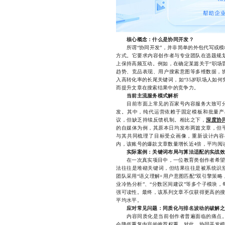
核心概念：什么是协同开发？
所谓“协同开发”，并非简单的外包代写或模
方式。它要求内容创作者与专业团队在选题规
上保持高频互动。例如，在确定某篇关于“职场
趋势、竞品表现、用户搜索意图等多维数据，
入高转化率的长尾关键词，如“35岁职场人如何
而提升文章在搜索结果中的竞争力。
当前主流服务模式解析
目前市面上常见的百家号内容服务大致可分
发。其中，纯代运营依赖于固定模板和批量产
议，但缺乏持续反馈机制。相比之下，
深度协
的自媒体为例，其原本日均发布两篇文章，但平
与其共同梳理了目标受众画像，重新设计内容
内，该账号的爆款文章数量增长近4倍，平均阅读
实际案例：关键词布局与算法适配的实战效
在一次真实项目中，一位教育类创作者希望提
法往往是堆砌关键词，但结果往往是被系统识别
团队采用“语义理解+用户意图匹配”双引擎策略
业冷热分析”、“分数区间建议”等多个子模块
强可读性。最终，该系列文章不仅获得更高的搜
平均水平。
应对常见问题：同质化与排名波动的破解之
内容同质化是当前创作者普遍面临的痛点。
会降低重复内容的推荐权重。对此，协同开发模