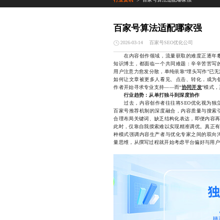
>
百家号算法适配哪家强
百家号SEO优化公司
2026-03-14
在内容创作领域，流量获取的难度正逐年攀
知识博主，都面临一个共同难题：辛辛苦苦写
用户注意力愈发分散，单纯依靠“埋头写作”已
如何让文章被更多人看见、点击、转化，成为
作者开始寻求专业支持——而“
协同开发
”模式
行业趋势：从单打独斗到深度协作
过去，内容创作者往往将SEO优化视为独立
百家号推荐机制的深度融合，内容质量与搜索
合理布局关键词、缺乏结构化表达，即便内容再
此时，仅靠自我摸索难以实现精准调优。真正有
种模式强调内容生产者与优化专家之间的双向
量思维，从撰写过程就开始考虑平台偏好与用户