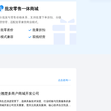
批发零售一体商城
分批发与零售价格体系，支持批量下单折扣、分级
理管理，适配批零兼营商业模式。
批零差价
批量折扣
模式兼容
双线经营
点击咨询>>
业翘楚多商户商城开发公司
商生态演进背景下，选择具备技术深度、行业经验与完善服务的多
商城开发公司至关重要。需关注其真实案例、核心技术自主性及全
售后支持，确保系统稳定、安全、可扩展。我们专注定制化开发，