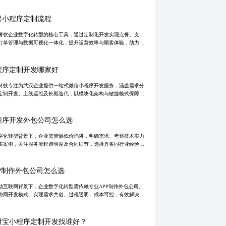
分析到上线运维全程把控，确保项目高效落地。凭借透明计价、专
队与全链条
餐小程序定制流程
餐饮企业数字化转型的核心工具，通过定制化开发实现点餐、支
订单管理与数据可视化一体化，提升运营效率与顾客体验，助力品
本增效、精准营销。
程序定制开发哪家好
科技专注为武汉企业提供一站式微信小程序开发服务，涵盖需求分
定制开发、上线运维及长期迭代，以模块化架构与敏捷模式保障项
效交付，助力企业实现数字化转型与商业增长。
程序开发外包公司怎么选
字化转型背景下，企业需警惕低价陷阱，明确需求、考察技术实力
实案例，关注服务流程透明度及合同细节，选择具备同行业经验、
稳定的一站式小程序开发团队。北京地区市场竞争激烈，建议通过
度验证可靠
PP制作外包公司怎么选
动互联网背景下，企业数字化转型需依赖专业APP制作外包公司。
协同开发模式，实现需求共创、过程透明、成本可控，有效解决传
包沟通不畅、返工频繁等痛点。该模式强调全程参与与敏捷迭代，
项目成功
付宝小程序定制开发找谁好？