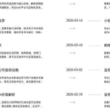
程序的开发趋势与核心价值，解析拼团机
随着
键模块，对比SaaS平台与定制化开发方
具。
全与跨平台兼容性应对策略，助力企业实
高效
2026-03-14
推荐
小
，选择具备行业经验、技术实力与本地化
在企
司至关重要。微距开发专注银行、保险、
成为
合规高效的定制化解决方案，助力金融机
现业
技聚
2026-03-10
家
购
科技提供企业官网、电商商城、智慧门
随着
发服务，基于自主技术中台实现高效交付
转型
建私域增长引擎。
助力
务，
2026-03-02
公司值得信赖
蓝
程序成为企业私域运营与用户连接的关键
专注
队，需关注其技术实力、真实案例与长期
融合
正有价值的合作伙伴能提供定制化解决方
通过
据可
2026-02-19
作价值解析
蓝
，连锁店小程序制作已成为提升运营效
在数
。通过模板+模块化开发模式，企业可在
营销