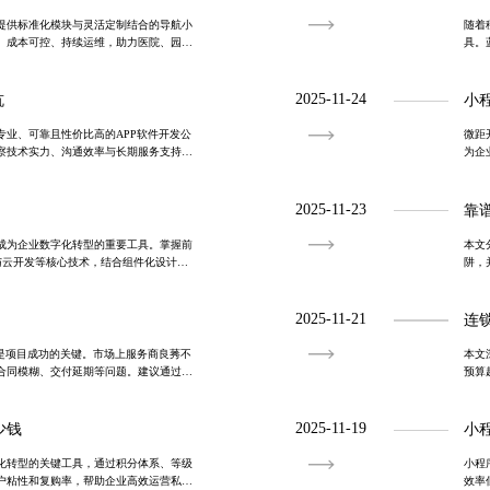
提供标准化模块与灵活定制结合的导航小
随着
、成本可控、持续运维，助力医院、园
具。
户行
用户
2025-11-24
坑
小
专业、可靠且性价比高的APP软件开发公
微距
察技术实力、沟通效率与长期服务支持，
为企
与多方验证，确保项目顺利落地并持续优
小程
2025-11-23
靠谱
成为企业数字化转型的重要工具。掌握前
本文
与云开发等核心技术，结合组件化设计与
阱，
户体验与商业转化。标准化流程与性能优化
察、
险。
2025-11-21
连
司是项目成功的关键。市场上服务商良莠不
本文
合同模糊、交付延期等问题。建议通过考
预算
、分阶段付款和约定售后等方式筛选优质
维费
方式
2025-11-19
少钱
小
化转型的关键工具，通过积分体系、等级
小程
户粘性和复购率，帮助企业高效运营私域
效率