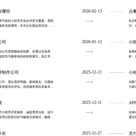
本控制，打通线上线下渠道，提升复购率
需求
业团
2026-02-13
有哪些
点
择可靠的小程序开发伙伴至关重要。需明
长沙
服务流程透明，并关注长期运营支持。警
付、
流程服务能力的專業团队，助力企业构建
牌降
2026-01-12
公司
小
制公司需警惕低价陷阱，应通过实地考
蓝橙
稳定性与服务响应机制来避坑。真正专业
析、
，提供全流程定制服务，助力企业实现数
目高
2025-12-21
序制作公司
小
公司，需从需求明确、案例真实、沟通效
在数
多维度综合评估。优质服务商应具备本地
与真
维支持，确保项目高效落地，助力企业数
交付
多维
2025-12-11
强
A
式小程序开发服务，涵盖需求分析、设计
在移
采用分阶段付款与敏捷开发模式，确保项
通过
心设计，打造高转化、强粘性的数字化工
统外
提升
2025-11-27
多长
支