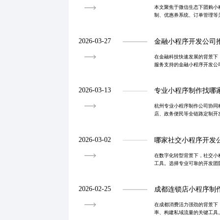
本文聚焦于微信生态下团购小
制、优惠券系统、订单管理等关
案，提出高并发优化、数据安
现低成本获
2026-03-27
金融小程序开发公司
在金融科技快速发展的背景下
服务支持的金融小程序开发公
理财等领域，提供安全稳定、
构实现数字化转
2026-03-13
专业小程序制作找哪
杭州专业小程序制作公司协同
店、政务便民等全链路定制开
与长期运营支持，助力企业构
2026-03-02
哪家社交小程序开发
在数字化转型背景下，社交小
工具。选择专业可靠的开发团
服务能力，避免低价陷阱。真
案，确保系统稳
2026-02-25
成都连锁店小程序制
在成都消费活力强劲的背景下
率、构建私域流量的关键工具