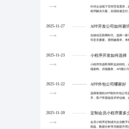
针对企业线下空间导览需求，
程序解决方案，实现快速交付
区、展馆等场景智能化升级。
2025-11-27
APP开发公司如何避
在移动互联网时代，选择一家
司至关重要。需明确需求、考
警惕隐藏风险。通过真实案例
化。
2025-11-23
小程序开发如何选择
小程序凭借即用即走的特性，
端架构、后端服务、API接口
AI能力集成，可显著提升用
策略助力企
2025-11-22
APP外包公司哪家好
选择靠谱的APP制作外包公
齐，客户常面临技术评估难、
察案例、面谈团队、明确需求
服务商，重点
2025-11-20
定制会员小程序要多
会员小程序定制成为企业数字
权益、数据分析等功能提升用