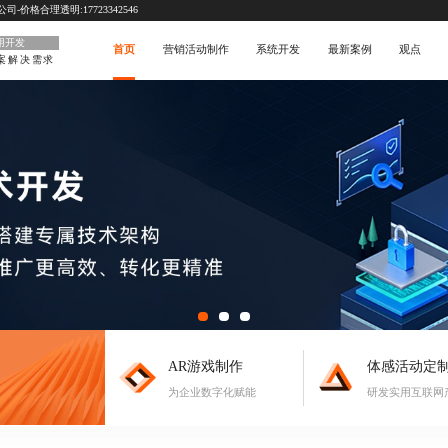
价格合理透明:17723342546
用开发
首页
营销活动制作
系统开发
最新案例
观点
案解决需求
AR游戏制作
体感活动定
为企业数字化赋能
研发实用互联网