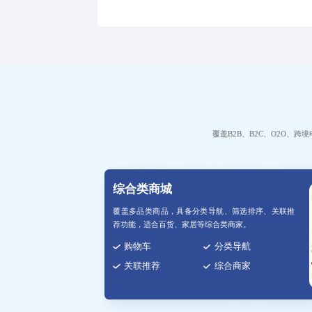
流量，降低获客成本，实现精
覆盖B2B、B2C、O2O
综合类商城
覆盖多品类商品，具备分类导航、筛选排序、关联推
荐功能，适合百货、家居等综合类商家。
购物车
分类导航
关联推荐
综合商家