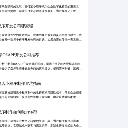
移动互联网的发展，支付宝小程序成为企业数字化转型的重要工
蓝橙科技提供一站式支付宝小程序开发服务，通过模块化开发、用
为埋点分析以及与支付宝生态深度整合，助力企业高效获客和提升
体验。
程序开发公司哪家强
开发凭借专业的技术团队、优质的客户服务和灵活的合作模式，成
业在郑州选择小程序开发公司的首选。如果您正在寻找一家靠谱的
序开发公司，不妨考虑微距开发。
IOSAPP开发公司推荐
分析了北京IOSAPP开发市场的现状，揭示了常见的收费模式与陷
并提供了选择靠谱开发服务商的实用建议，强调需求明确、案例考
合同审查和售后服务的重要性，帮助客户避免预算超支与项目风
锁店小程序制作避坑指南
深度解析连锁店小程序制作的收费模式与隐性成本，帮助企业规避
超支与后续纠纷，提供高性价比开发策略。建议从功能匹配度、运
用及知识产权等维度评估方案，并采用核心功能优先、迭代开发的
控制成本，
程序制作如何助力转型
序制作正成为企业数字化转型的关键工具，通过精准解决获客难、
低等痛点，实现低成本获客与高效运营。定制化开发模式助力企业