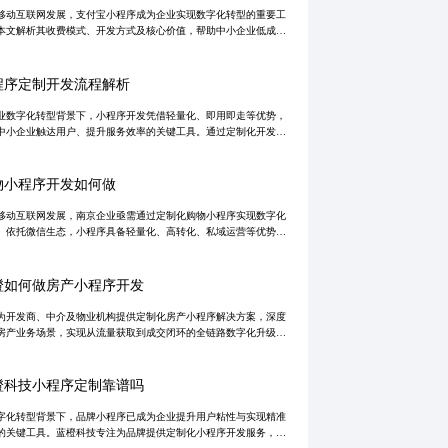
移动互联网发展，支付宝小程序成为企业实现数字化转型的重要工
本文解析其收费模式、开发方式及核心价值，帮助中小企业低成本
构建线上服务窗口。
程序定制开发流程解析
业数字化转型背景下，小程序开发凭借轻量化、即用即走等优势，
中小企业触达用户、提升服务效率的关键工具。通过定制化开发实
务流程重构与数据驱动设计，有效提升用户留存与转化率。微距科
焦企业实际
物小程序开发如何做
移动互联网发展，南京企业亟需通过定制化购物小程序实现数字化
。依托微信生态，小程序具备轻量化、高转化、私域运营等优势，
企业降低获客成本、提升用户粘性。微距科技提供一站式开发服
融合LBS本
橙如何做房产小程序开发
为开发商、中介及物业机构提供定制化房产小程序解决方案，深度
房产业务场景，实现从流量获取到成交闭环的全链路数字化升级。
模块化架构与敏捷开发，确保系统稳定可扩展，支持多端协同与数
视化管理，
橙科技小程序定制靠谱吗
字化转型背景下，品牌小程序已成为企业提升用户粘性与实现精准
的关键工具。蓝橙科技专注为品牌提供定制化小程序开发服务，从