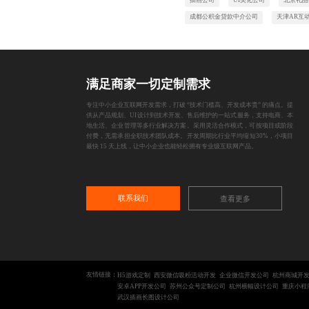
成都公积金贷款中介公司
天津AR互
满足商家一切定制需求
专注中小企业互联网开发需求，打破 “技术门槛高、开发成本贵” 的痛点。提
供从产品规划、UI设计到技术开发、售后维护的一站式服务，支持电商、本
地生活、企业管理等多行业解决方案。采用灵活合作模式，可按项目或阶段
付费，无需承担全职技术团队成本。开发周期比行业平均缩短30%，小项目
最快 15 天上线，让中小企业也能轻松拥有专业级互联网产品。
联系我们
查看更多
友情链接：
H5游戏定制
西安微信吸粉活动开发
企业微信开发公司
杭州商城开
安卓APP开发公司
苏州公众号定制公司
杭州横幅设计公司
重庆小程
武汉插画长图设计公司