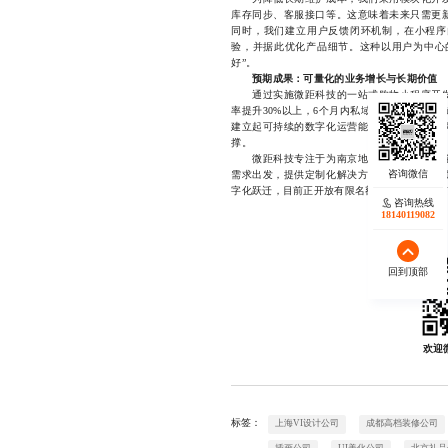
库存同步、客服接口等。这意味着未来只需更
同时，我们建立用户反馈闭环机制，在小程序
验，并据此优化产品细节。这种以用户为中心的
好”。
预期成果：可量化的业务增长与长期价值
通过实施微距科技的一站式购物小程序开发
率提升30%以上，6个月内私域用户规模增长
建立起可持续的数字化运营能力。无论是新品
撑。
微距科技专注于为南京地区的零售与电商企
需求出发，提供定制化解决方案，确保每一个
字化跃迁，目前正开放有限名额承接新项目，有意向可
咨询热线
18140119082
回到顶部
欢迎
标签：
上海VI设计公司
成都高档装修公司
插画公司
UI美化公司
北京礼品