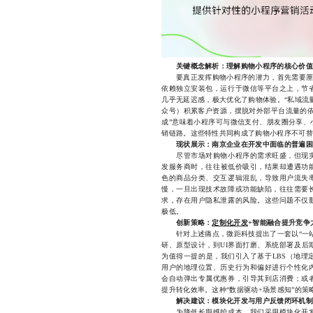
关键概念解析：理解购物小程序的核心价值
要真正发挥购物小程序的潜力，首先需要厘清
依赖独立安装包，运行于微信等平台之上，节
几乎无延迟感，极大优化了购物体验。“私域流
众号）积累客户资源，摆脱对外部平台流量的依
成”意味着小程序可与微信支付、朋友圈分享、
销链路。这些特性共同构成了购物小程序不可替
现状展示：南京企业在开发中面临的普遍困
尽管市场对购物小程序的需求旺盛，但现实
发服务商时，往往被低价吸引，结果却遭遇功
色的商品分类、交互逻辑混乱，导致用户流失
慢，一旦出现技术故障或功能缺陷，往往需要
求，存在用户隐私泄露的风险。这些问题不仅
极低。
创新策略：
定制化开发
+智能融合提升竞争
针对上述痛点，微距科技提出了一套以“一站
研、原型设计，到UI界面打磨、系统部署及后
为值得一提的是，我们引入了基于LBS（地理
用户的地理位置、历史行为和偏好进行个性化
会自动弹出专属优惠券，引导其到店消费；或
提升转化效率。这种“数据驱动+场景感知”的
解决建议：模块化开发与用户反馈闭环机制
为降低长期维护成本，我们采用模块化开发