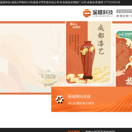
蓝橙科技-南昌APP制作公司|南昌APP开发外包公司|专业南昌全网推广公司-价格合理透明:17723342546
开发技术外
按需定制+
商城网站搭建
用心打磨好每个细节
行业资讯
购物小程序开发如何做