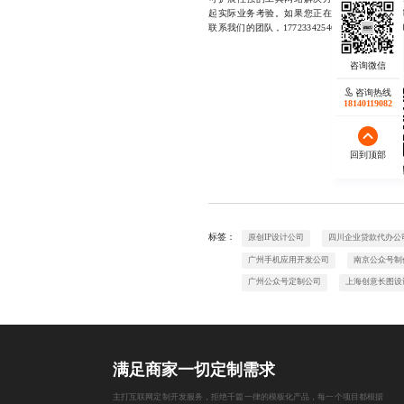
起实际业务考验。如果您正在寻找一个能说清
联系我们的团队，17723342546，微信同号
咨询热线
18140119082
回到顶部
欢迎
标签：
原创IP设计公司
四川企业贷款代办公
广州手机应用开发公司
南京公众号制
广州公众号定制公司
上海创意长图设
满足商家一切定制需求
主打互联网定制开发服务，拒绝千篇一律的模板化产品，每一个项目都根据