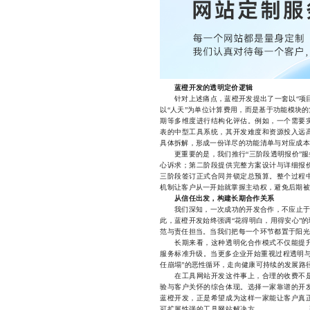
蓝橙开发的透明定价逻辑
针对上述痛点，蓝橙开发提出了一套以“项目
以“人天”为单位计算费用，而是基于功能模块
期等多维度进行结构化评估。例如，一个需要
表的中型工具系统，其开发难度和资源投入远
具体拆解，形成一份详尽的功能清单与对应成本
更重要的是，我们推行“三阶段透明报价”服
心诉求；第二阶段提供完整方案设计与详细报
三阶段签订正式合同并锁定总预算。整个过程
机制让客户从一开始就掌握主动权，避免后期被
从信任出发，构建长期合作关系
我们深知，一次成功的开发合作，不应止于“
此，蓝橙开发始终强调“花得明白，用得安心”
范与责任担当。当我们把每一个环节都置于阳光
长期来看，这种透明化合作模式不仅能提升
服务标准升级。当更多企业开始重视过程透明与
任崩塌”的恶性循环，走向健康可持续的发展路
在工具网站开发这件事上，合理的收费不是
验与客户关怀的综合体现。选择一家靠谱的开
蓝橙开发，正是希望成为这样一家能让客户真
可扩展性强的工具网站解决方案，从需求落地