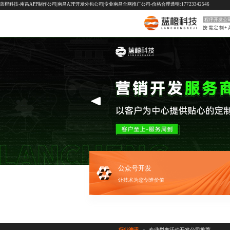
蓝橙科技-南昌APP制作公司|南昌APP开发外包公司|专业南昌全网推广公司-价格合理透明:17723342546
程序开发公
按需定制+
公众号开发
让技术为您创造价值
行业资讯
专业裂变活动开发公司推荐