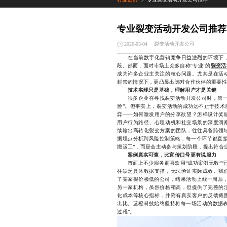
>
专业裂变活动开发公司推荐
裂变活动开发公司
2026-03-04
在当前数字化营销竞争日益激烈的环境下，
段。然而，面对市场上众多自称“专业”的
裂变活
成为许多企业主关注的核心问题。尤其是在活
封禁的情况下，更凸显出选对合作伙伴的重要性
技术实现只是基础，理解用户才是关键
很多企业在寻找裂变活动开发公司时，第一反应
验”。但事实上，裂变活动的成功远不止于技术
弈——如何激发用户的分享欲望？怎样设计奖
用户行为路径、心理动机和社交场景的深度洞
续输出高转化裂变方案的团队，往往具备跨领
据埋点分析到风险控制策略，每一个环节都直接
搬运工”，而是会主动参与策划阶段，提出符合
案例真实可查，比宣传口号更有说服力
市面上不少服务商喜欢用“成功案例无数”“已
往缺乏具体数据支撑，无法验证实际成效。我
了某家报价极低的公司，结果活动上线一周后，
另一家机构，虽然价格稍高，但提供了完整的
化成本等核心指标，并附有真实客户的反馈截
出比。蓝橙科技始终坚持将每一场活动的数据表
过程”。