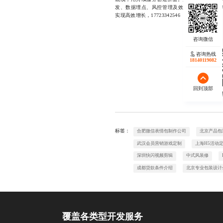
发、数据埋点、风控管理及效果追踪等环节，
实现高效增长，17723342546
咨询热线
18140119082
回到顶部
欢迎
标签：
合肥微信表情包制作公司
北京产品包
武汉会员营销游戏定制
上海H5活动
深圳快闪视频剪辑
中式风装修
成都贷款条件介绍
北京专业包装设计
覆盖各类型开发服务