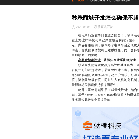
>
秒杀商城开发怎么确保不超
秒杀商城开发
2026-03-04
在电商行业竞争日益激烈的当下，秒杀活动
在上海这样科技与商业深度融合的前沿城市，
定、库存精准控制，成为每个电商平台必须攻
冲击，传统的单体架构已难以胜任，而一套科
中脱颖而出的关键。
高并发架构设计
：从源头保障系统稳定性
秒杀系统的首要挑战是高并发处理能力。当一
在同一时刻发起请求，若系统设计不当，极易
用分层解耦的微服务架构，将用户请求、订单处
度，降低系统耦合度。同时引入负载均衡机制，配合N
量洪峰期间仍能保持服务可用性。
此外，系统前端采用H5轻量化设计，结合C
端，基于Spring Cloud Alibaba构建服务
服务异常导致整个系统雪崩。