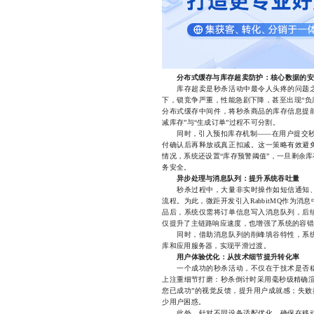
分布式缓存与库存超卖防护：核心数据的安
库存超卖是秒杀活动中最令人头疼的问题之
下，锁竞争严重，性能急剧下降，甚至出现“负库
分布式缓存中间件，将秒杀商品的库存信息提前
减库存”与“生成订单”过程不可分割。
同时，引入预扣库存机制——在用户提交秒杀请
付确认后再释放或真正扣减。这一策略有效避
情况，系统还设置“库存预警阈值”，一旦剩余
务安全。
异步处理与消息队列：提升系统吞吐量
秒杀过程中，大量非实时操作如短信通知、
流程。为此，微距开发引入RabbitMQ作为
品后，系统仅需将订单信息写入消息队列，后
仅提升了主链路响应速度，也增强了系统的容错
同时，借助消息队列的削峰填谷特性，系统
库和应用服务器，实现平滑过渡。
用户体验优化：从技术细节提升转化率
一个成功的秒杀活动，不仅在于技术是否稳
上注重细节打磨：秒杀倒计时采用毫秒级精确渲
您已成功”的视觉反馈，提升用户成就感；失败
少用户困惑。
此外，针对不同设备适配优化，确保在移动