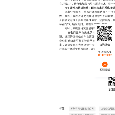
在1秒以内，结合懒加载与图片压缩技术，进一
可扩展性与持续运维：面向未来的系统演进
随着业务增长，秒杀活动可能从每月一次升
性。微距开发在设计之初即考虑水平扩容能力
合自动化运维工具实现弹性伸缩。监控层面，集成Pro
标如QPS、响应时间、错误率等实时监控，一
同时，系统支持灰度发布与AB测试功能，便
在电商竞争白热化的今天，秒杀商城已不
现。微距开发凭借多年在高并发系统架构、微
企业打造稳定可靠的秒杀平台。我们专注于提
案，确保项目在大型促销中实现零故障、零延
在筹备一场重要秒杀活动，欢迎随时联系，我们将在
咨询热线
18140119082
回到顶部
欢迎
标签：
苏州节日海报设计公司
上海公众号图
武汉电商美工包月公司
深圳H5定制