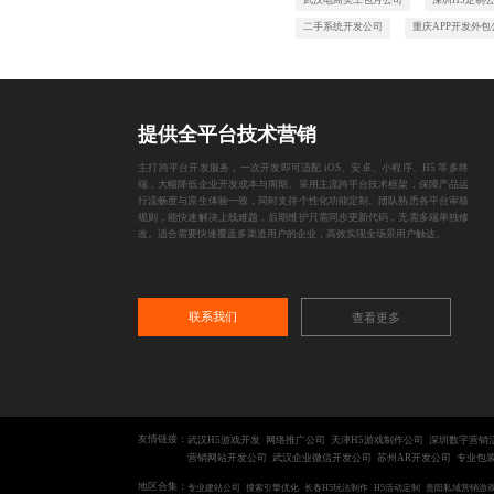
二手系统开发公司
重庆APP开发外包
提供全平台技术营销
主打跨平台开发服务，一次开发即可适配 iOS、安卓、小程序、H5 等多终
端，大幅降低企业开发成本与周期。采用主流跨平台技术框架，保障产品运
行流畅度与原生体验一致，同时支持个性化功能定制。团队熟悉各平台审核
规则，能快速解决上线难题，后期维护只需同步更新代码，无需多端单独修
改。适合需要快速覆盖多渠道用户的企业，高效实现全场景用户触达。
联系我们
查看更多
友情链接：
武汉H5游戏开发
网络推广公司
天津H5游戏制作公司
深圳数字营销
营销网站开发公司
武汉企业微信开发公司
苏州AR开发公司
专业包
地区合集：
专业建站公司
搜索引擎优化
长春H5玩法制作
H5活动定制
贵阳私域营销游