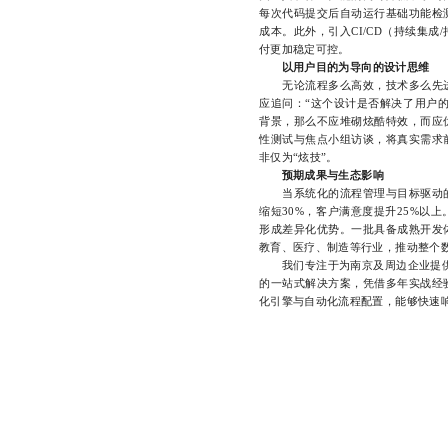
每次代码提交后自动运行基础功能检
成本。此外，引入CI/CD（持续集
付更加稳定可控。
以用户目的为导向的设计思维
无论流程多么高效，技术多么先进
应追问：“这个设计是否解决了用户
背景，那么不应堆砌炫酷特效，而应
性测试与焦点小组访谈，将真实需求
非仅为“炫技”。
预期成果与生态影响
当系统化的流程管理与目标驱动的
缩短30%，客户满意度提升25%以
形成差异化优势。一批具备成熟开发
教育、医疗、制造等行业，推动整个
我们专注于为南京及周边企业提供专
的一站式解决方案，凭借多年实战经
化引擎与自动化流程配置，能够快速响应