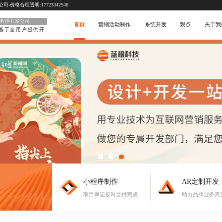
价格合理透明:17723342546
程序开发公司
首页
营销活动制作
系统开发
观点
关于我
基于全用户提供开发
小程序制作
AR定制开发
项目保证按时交付完成
助力品牌业务真