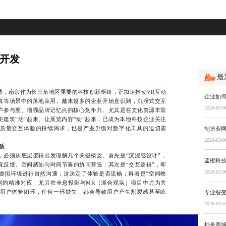
动开发
最
南京作为长三角地区重要的科技创新枢纽，正加速推动VR互动
企业如何
真等场景中的落地应用。越来越多的企业开始意识到，沉浸式交互
2026-03-0
户参与度、增强品牌记忆点的核心竞争力。尤其是在文化资源丰富
建筑“活”起来、让展览内容“动”起来，已成为本地科技企业关注
质量交互体验的持续渴求，也是产业升级对数字化工具的迫切需
制造业
2026-03-0
质
须从底层逻辑出发理解几个关键概念。首先是“沉浸感设计”，
蓝橙科技
觉反馈、空间感知与时间节奏的协同营造；其次是“交互逻辑”，即
2026-03-0
虚拟环境进行自然沟通，这决定了体验是否流畅；再者是“空间映
间的精准对应，尤其在全息投影与MR（混合现实）项目中尤为关
用户体验闭环，任何一环缺失，都会导致用户产生割裂感甚至眩
专业裂
2026-03-0
秒杀商