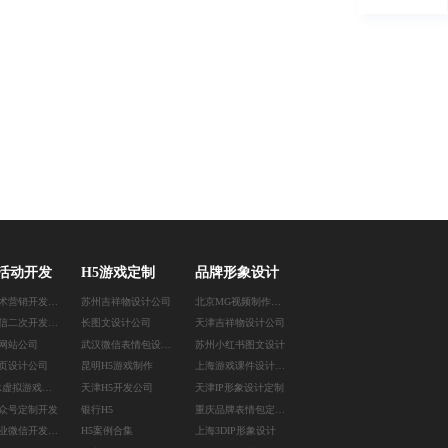
活动开发
H5游戏定制
品牌形象设计
上海技术营销开发公司
苏州吉祥物设计公司
北京MG视频制作公司
南昌微信二次开发公司
长图文设计公司
天津吉祥物设计公司
网站公司
武汉微信表情包设计公司
苏州小红书图文设计
页设计公司
昆明H5游戏制作
上海游戏课件设计公司
杭州AR虚拟游戏定制
天津H5开发公司
天津IP形象设计定制
众号定制开发
银行H5
重庆品牌表情包定制公司
武汉企业微信开发公司
H5案例合集
上海3DIP形象设计