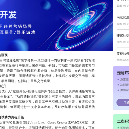
2026-03-0
南京优
2026-03-0
哪家社
2026-03-0
蓝橙如
与瓶颈
时普遍遵循“需求分析—原型设计—内容制作—测试部署”的标准
2026-03-0
但在实际执行中暴露出诸多问题。例如，市场部门提出的需求常与
繁；跨部门协作依赖邮件和会议，信息传递滞后；在内容制作阶
发现象严重；而测试环节往往被压缩，上线后才发现交互卡顿、模
了项目周期，也影响了最终交付质量。
跃升
引入“敏捷开发+模块化组件库”的组合模式。具体做法是将常见
聚焦提示”、“动态路径导航”等封装为可复用的组件，形成内部共享
无需从零搭建基础交互，而是基于已有模块快速拼装，显著缩短前
机制，每两周进行一次小版本发布，及时收集用户反馈并调整优
测试助力流程升级
引擎如Unity Lite、Cocos Creator或WebXR框架，这
门槛，特别适合中小型项目快速验证。配合自动化测试脚本，可在