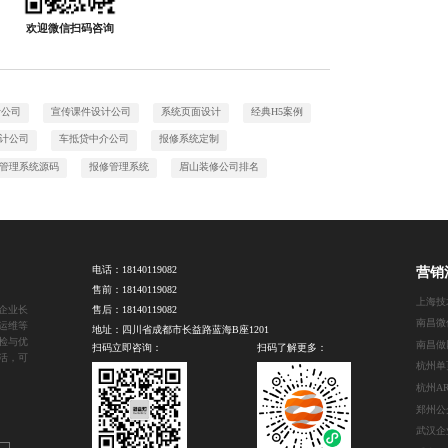
欢迎微信扫码咨询
计公司
宣传课件设计公司
系统页面设计
经典H5案例
计公司
车抵贷中介公司
报修系统定制
管理系统源码
报修管理系统
眉山装修公司排名
电话：
18140119082
营销
售前：
18140119082
企业长
售后：
18140119082
运维等
地址：四川省成都市长益路蓝海B座1201
检与优
南昌做
扫码立即咨询：
扫码了解更多：
活，可
杭州单
郑州公