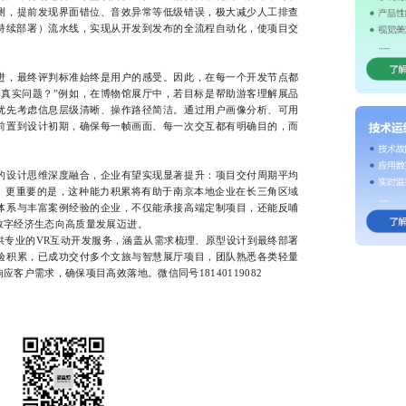
测，提前发现界面错位、音效异常等低级错误，极大减少人工排查
成/持续部署）流水线，实现从开发到发布的全流程自动化，使项目交
，最终评判标准始终是用户的感受。因此，在每一个开发节点都
的真实问题？”例如，在博物馆展厅中，若目标是帮助游客理解展品
优先考虑信息层级清晰、操作路径简洁。通过用户画像分析、可用
前置到设计初期，确保每一帧画面、每一次交互都有明确目的，而
设计思维深度融合，企业有望实现显著提升：项目交付周期平均
上。更重要的是，这种能力积累将有助于南京本地企业在长三角区域
体系与丰富案例经验的企业，不仅能承接高端定制项目，还能反哺
数字经济生态向高质量发展迈进。
业的VR互动开发服务，涵盖从需求梳理、原型设计到最终部署
验积累，已成功交付多个文旅与智慧展厅项目，团队熟悉各类轻量
客户需求，确保项目高效落地。微信同号18140119082