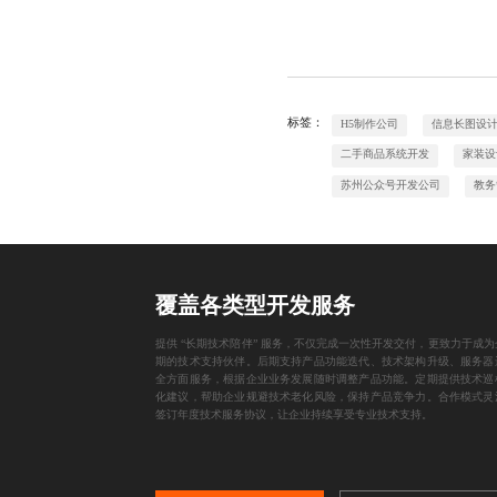
标签：
H5制作公司
信息长图设
二手商品系统开发
家装设
苏州公众号开发公司
教务
覆盖各类型开发服务
提供 “长期技术陪伴” 服务，不仅完成一次性开发交付，更致力于成为
期的技术支持伙伴。后期支持产品功能迭代、技术架构升级、服务器
全方面服务，根据企业业务发展随时调整产品功能。定期提供技术巡
化建议，帮助企业规避技术老化风险，保持产品竞争力。合作模式灵
签订年度技术服务协议，让企业持续享受专业技术支持。