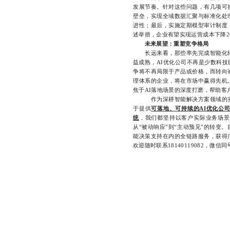
发展节奏。针对这些问题，有几项可
壁垒，实现全域数据汇聚与标准化处
进性；最后，实施定期模型审计制度
述举措，企业有望实现运营成本下降2
未来展望：重塑竞争格局
长远来看，那些率先完成智能化转
益成熟，AI优化公司不再是少数科
争将不再局限于产品或价格，而转向
理体系的企业，将在市场中赢得先机
焦于AI落地场景的深度打磨，帮助客户
作为深耕智能解决方案领域的实践
于提供
可落地、可持续的AI优化公
统
，我们都坚持以客户实际业务场景
从“被动响应”到“主动预见”的转变
能决策支持在内的全链路服务，获得
欢迎随时联系18140119082，