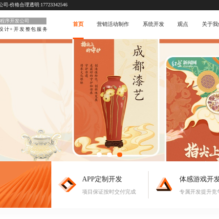
价格合理透明:17723342546
程序开发公司
首页
营销活动制作
系统开发
观点
关于我
设计+开发整包服务
APP定制开发
体感游戏开
项目保证按时交付完成
专属开发提升竞