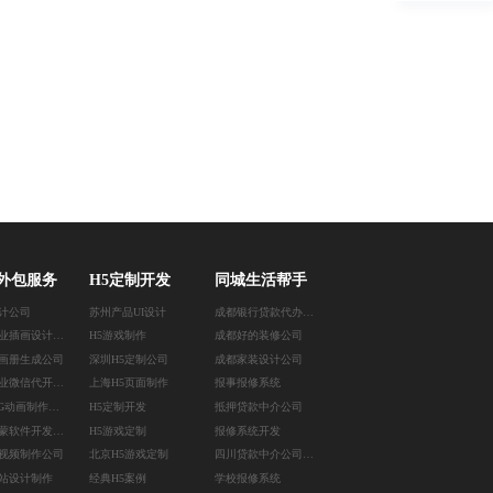
外包服务
H5定制开发
同城生活帮手
计公司
苏州产品UI设计
成都银行贷款代办公司
南昌商业插画设计公司
H5游戏制作
成都好的装修公司
I画册生成公司
深圳H5定制公司
成都家装设计公司
南京企业微信代开发公司
上海H5页面制作
报事报修系统
苏州MG动画制作公司
H5定制开发
抵押贷款中介公司
深圳鸿蒙软件开发公司
H5游戏定制
报修系统开发
视频制作公司
北京H5游戏定制
四川贷款中介公司联系方式
站设计制作
经典H5案例
学校报修系统