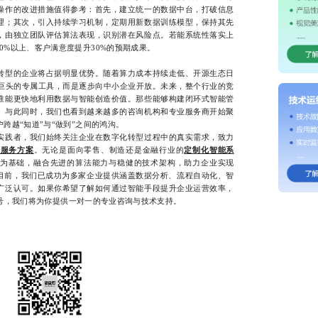
操作的改进措施值得参考：首先，建立统一的数据中台，打破信息
理；其次，引入持续学习机制，定期用新数据训练模型，保持其先
，由独立团队评估算法表现，识别潜在风险点。若能系统性落实上
0%以上、客户满意度提升30%的预期成果。
型的企业将占据明显优势。随着算力成本持续走低、开源生态日
技巨头的专属工具，而是逐步向中小企业开放。未来，整个行业的竞
谁能更快地利用数据与智能创造价值。那些能够构建闭环式智能管
。与此同时，我们也看到越来越多的咨询机构和专业服务商开始聚
跨越“知道”与“做到”之间的鸿沟。
者，我们始终关注企业在数字化转型过程中的真实需求，致力
司服务方案
。无论是面向零售、制造还是金融行业的
定制化智能系
为基础，融合先进的算法能力与稳健的技术架构，助力企业实现
。目前，我们已成功为多家企业提供涵盖数据分析、流程自动化、智
广泛认可。如果你希望了解如何通过智能手段提升企业运营效率，
微信同号，我们将为你提供一对一的专业咨询与技术支持。