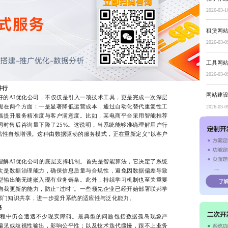
2026-03-1
租赁网
2026-03-0
工具网
2026-03-0
并行
网站建
AI优化公司，不仅仅是引入一项技术工具，更是完成一次深层
现在两个方面：一是显著降低运营成本，通过自动化替代重复性工
2026-03-0
幅提升服务精准度与客户满意度。比如，某电商平台采用智能推荐
同时售后咨询量下降了25%。这说明，当系统能够准确理解用户行
粘性自然增强。这种由数据驱动的服务模式，正在重新定义“以客户
AI优化公司的底层支撑机制。首先是智能算法，它决定了系统
次是数据治理能力，确保信息质量与合规性，避免因数据偏差导致
型输出能无缝嵌入现有业务链条。此外，持续学习机制也至关重要
自我更新的能力，防止“过时”。一些领先企业已经开始部署联邦学
部门知识共享，进一步提升系统的适应性与泛化能力。
略
中仍会遭遇不少现实障碍。最典型的问题包括数据孤岛现象严
偏见或歧视性输出，影响公平性；以及技术迭代缓慢，跟不上业务