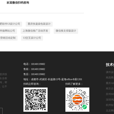
欢迎微信扫码咨询
肥软件UI设计公司
重庆快递袋包装设计
州做网站公司
上海微信推广活动开发
微信推文排版设计
信营销活动定制
UI交互设计公司
电话：
18140119082
技术
售前：
18140119082
课件设
提供技
售后：
18140119082
队全权
地址：成都市-武侯区-长益路13号-蓝海office-B座1201
询，帮
重庆A
扫码立即咨询：
扫码了解更多：
。让不
杭州短
北京网