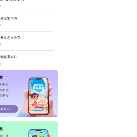
0
站开发靠谱吗
9
站开发怎么收费
9
设制作哪家好
9