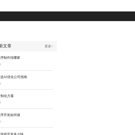
新文章
更多>
程序制作找哪家
3
选AI优化公司指南
3
定制化方案
0
程序开发如何做
0
感游戏开发多少钱