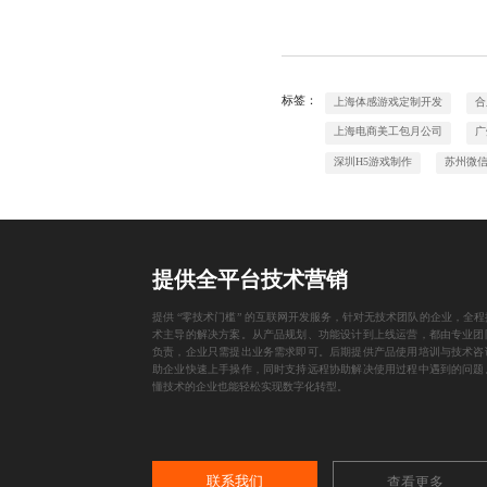
标签：
上海体感游戏定制开发
合
上海电商美工包月公司
广
深圳H5游戏制作
苏州微
提供全平台技术营销
提供 “零技术门槛” 的互联网开发服务，针对无技术团队的企业，全程
术主导的解决方案。从产品规划、功能设计到上线运营，都由专业团
负责，企业只需提出业务需求即可。后期提供产品使用培训与技术咨
助企业快速上手操作，同时支持远程协助解决使用过程中遇到的问题
懂技术的企业也能轻松实现数字化转型。
联系我们
查看更多