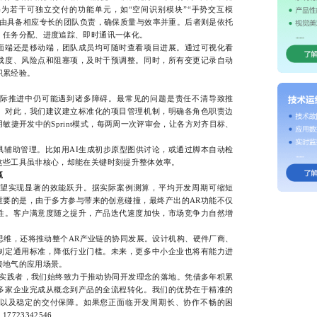
为若干可独立交付的功能单元，如“空间识别模块”“手势交互模
块由具备相应专长的团队负责，确保质量与效率并重。后者则是依托
、任务分配、进度追踪、即时通讯一体化。
端还是移动端，团队成员均可随时查看项目进展。通过可视化看
成度、风险点和阻塞项，及时干预调整。同时，所有变更记录自动
积累经验。
推进中仍可能遇到诸多障碍。最常见的问题是责任不清导致推
。对此，我们建议建立标准化的项目管理机制，明确各角色职责边
敏捷开发中的Sprint模式，每两周一次评审会，让各方对齐目标、
助管理。比如用AI生成初步原型图供讨论，或通过脚本自动检
这些工具虽非核心，却能在关键时刻提升整体效率。
赢
实现显著的效能跃升。据实际案例测算，平均开发周期可缩短
更重要的是，由于多方参与带来的创意碰撞，最终产出的AR功能不仅
性。客户满意度随之提升，产品迭代速度加快，市场竞争力自然增
，还将推动整个AR产业链的协同发展。设计机构、硬件厂商、
制定通用标准，降低行业门槛。未来，更多中小企业也将有能力进
接地气的应用场景。
践者，我们始终致力于推动协同开发理念的落地。凭借多年积累
多家企业完成从概念到产品的全流程转化。我们的优势在于精准的
以及稳定的交付保障。如果您正面临开发周期长、协作不畅的困
23342546