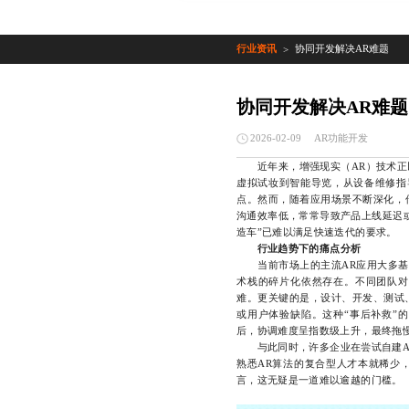
行业资讯
协同开发解决AR难题
>
协同开发解决AR难题
AR功能开发
2026-02-09
近年来，增强现实（AR）技术正以
虚拟试妆到智能导览，从设备维修指
点。然而，随着应用场景不断深化，
沟通效率低，常常导致产品上线延迟
造车”已难以满足快速迭代的要求。
行业趋势下的痛点分析
当前市场上的主流AR应用大多基于Uni
术栈的碎片化依然存在。不同团队对
难。更关键的是，设计、开发、测试
或用户体验缺陷。这种“事后补救”
后，协调难度呈指数级上升，最终拖
与此同时，许多企业在尝试自建AR
熟悉AR算法的复合型人才本就稀少
言，这无疑是一道难以逾越的门槛。