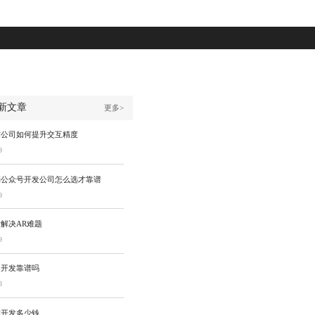
新文章
更多>
作公司如何提升交互精度
9
销公众号开发公司怎么选才靠谱
9
解决AR难题
9
同开发靠谱吗
8
城开发多少钱