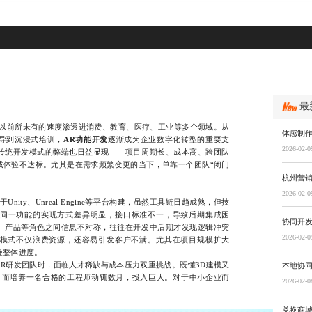
最
前所未有的速度渗透进消费、教育、医疗、工业等多个领域。从
体感制
导到沉浸式培训，
AR功能开发
逐渐成为企业数字化转型的重要支
2026-02-0
传统开发模式的弊端也日益显现——项目周期长、成本高、跨团队
或体验不达标。尤其是在需求频繁变更的当下，单靠一个团队“闭门
杭州营
2026-02-0
ty、Unreal Engine等平台构建，虽然工具链日趋成熟，但技
同一功能的实现方式差异明显，接口标准不一，导致后期集成困
协同开发
、产品等角色之间信息不对称，往往在开发中后期才发现逻辑冲突
2026-02-0
的模式不仅浪费资源，还容易引发客户不满。尤其在项目规模扩大
慢整体进度。
研发团队时，面临人才稀缺与成本压力双重挑战。既懂3D建模又
本地协
，而培养一名合格的工程师动辄数月，投入巨大。对于中小企业而
2026-02-0
兑换商