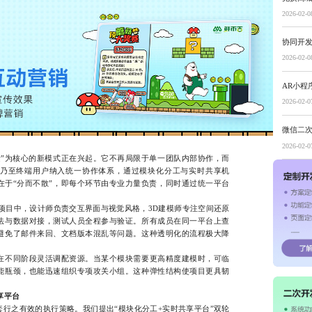
2026-02-0
协同开
2026-02-0
AR小程
2026-02-0
微信二
2026-02-0
为核心的新模式正在兴起。它不再局限于单一团队内部协作，而
乃至终端用户纳入统一协作体系，通过模块化分工与实时共享机
在于“分而不散”，即每个环节由专业力量负责，同时通过统一平台
目中，设计师负责交互界面与视觉风格，3D建模师专注空间还原
法与数据对接，测试人员全程参与验证。所有成员在同一平台上查
避免了邮件来回、文档版本混乱等问题。这种透明化的流程极大降
不同阶段灵活调配资源。当某个模块需要更高精度建模时，可临
能瓶颈，也能迅速组织专项攻关小组。这种弹性结构使项目更具韧
享平台
之有效的执行策略。我们提出“模块化分工+实时共享平台”双轮