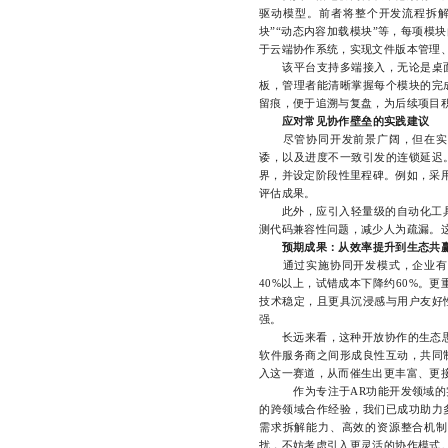
驱动模型。前者将整个开发流程拆解
块”“动态内容加载模块”等，每项模
于云端协作系统，实现文件版本管理
该平台支持多端接入，无论是桌面
板，管理者能清晰掌握每个模块的完
留痕，便于追溯与复盘，为后续项目
应对常见协作壁垒的实践建议
尽管协同开发前景广阔，但在实际
诿，以及进度不一致引发的连锁延迟
界，并设定阶段性里程碑。例如，采用
评估成果。
此外，应引入轻量级的自动化工具辅
测代码兼容性问题，减少人为疏漏。
预期成果：从效率提升到生态共
通过实施协同开发模式，企业有望
40%以上，试错成本下降约60%。
技术稳定，且更具沉浸感与用户友好
强。
长远来看，这种开放协作的生态思维
软件服务商之间形成良性互动，共同
入这一赛道，从而催生出更丰富、更
作为专注于AR功能开发领域的实
的跨领域合作经验，我们已成功助力
需求拆解能力、高效的资源整合机制
扰，不妨考虑引入更灵活的协作模式。177