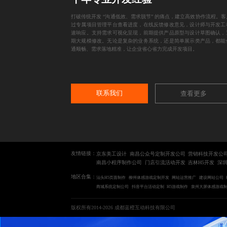
打破传统开发 “沟通低效、需求脱节” 的痛点，建立高效协作流程。客
过专属项目管理平台查看进度，在线反馈修改意见，设计师与开发工
速响应。支持需求可视化呈现，前期提供产品原型与设计草图确认，
期大规模修改。无论是复杂的业务系统，还是简单展示类产品，都能
通顺畅、需求落地精准，让企业省心省力完成开发项目。
联系我们
查看更多
友情链接：
京东美工设计
南昌公众号定制开发公司
营销科技开发公
南昌小程序制作公司
门店引流活动开发
吉林H5开发
深圳
地区合集：
汕头H5页面制作
柳州体感游戏定制开发
网站运营推广
建设网站公司
商城系统定制公司
抖音平台活动定制
H5游戏制作
泉州大屏体感游戏
版权所有2014-2026 成都蓝橙互动科技有限公司