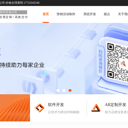
价格合理透明:17723342546
软件开发公司
首页
营销活动制作
系统开发
观点
关于我
按需定制+高效交付
软件开发
AR定制开发
让技术为商业持续赋能
助力品牌业务真