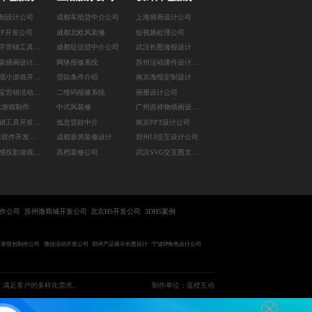
制设计公司
成都车抵贷中介公司
上海插画设计公司
PP开发公司
成都北欧风装修
短视频处理公司
天津数字营销工具开发
成都征信贷中介公司
武汉长图海报设计
南昌包装插画设计公司
网络报修系统
苏州活动课件设计公司
南昌变现小游戏开发公司
贷款条件介绍
南京海报定制设计
成都淘宝营销活动开发
二维码报修系统
画册设计公司
郑州AR游戏制作公司
中式风装修
广州吉祥物插画设计公司
成都营销工具开发公司
低息贷款中介
南京PPT设计公司
深圳VR软件开发公司
成都新房装修设计
郑州UI交互设计公司
重庆体感投影游戏开发
高档装修公司
武汉SVG交互图文设计
制作公司
苏州微商城开发公司
北京H5开发公司
3DH5案例
信表情包制作公司
微信活动开发公司
郑州产品展示长图设计
宁波IP角色设计公司
，满足客户的多样化需求。
制作单位：蓝橙互动