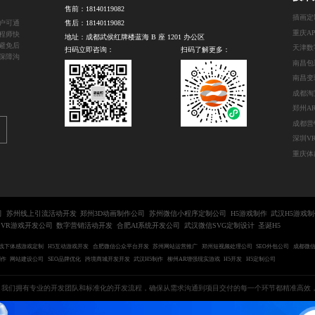
售前：
18140119082
插画定
户可通
售后：
18140119082
重庆A
程师快
地址：成都武侯红牌楼蓝海 B 座 1201 办公区
避免后
扫码立即咨询：
扫码了解更多：
保障沟
司
苏州线上引流活动开发
郑州3D动画制作公司
苏州微信小程序定制公司
H5游戏制作
武汉H5游戏
VR游戏开发公司
数字营销活动开发
合肥AI系统开发公司
武汉微信SVG定制设计
圣诞H5
线下体感游戏定制
H5互动游戏开发
合肥微信公众平台开发
苏州网站运营推广
郑州短视频处理公司
SEO外包公司
成都微
制作
网站建设公司
SEO品牌优化
跨境商城开发开发
武汉H5制作
柳州AR增强现实游戏
H5开发
H5定制公司
我们拥有专业的开发团队和标准化的开发流程，确保从需求沟通到项目交付的每一个环节都精准高效