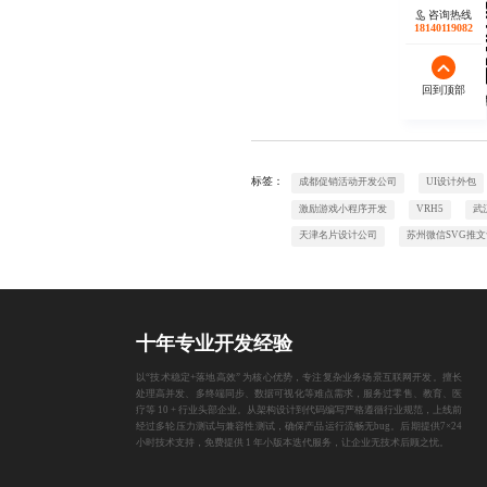
咨询热线
18140119082
回到顶部
欢迎
标签：
成都促销活动开发公司
UI设计外包
激励游戏小程序开发
VRH5
武
天津名片设计公司
苏州微信SVG推
十年专业开发经验
以“技术稳定+落地高效” 为核心优势，专注复杂业务场景互联网开发。擅长
处理高并发、多终端同步、数据可视化等难点需求，服务过零售、教育、医
疗等 10 + 行业头部企业。从架构设计到代码编写严格遵循行业规范，上线前
经过多轮压力测试与兼容性测试，确保产品运行流畅无bug。后期提供7×24
小时技术支持，免费提供 1 年小版本迭代服务，让企业无技术后顾之忧。