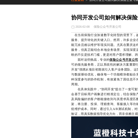
>
协同开发公司如何解决保险
保险公众号开发公司
2026-02-08
在当前保险行业加速数字化转型的背景下，越
服务、提升转化的关键入口。然而，许多企业
能冗余且难以维护等现实问题。尤其在重庆这
服务，但真正能结合本地业务场景、实现深度
映的不仅是技术门槛，更是对用户需求理解、跨
面对这些挑战，专业的
保险公众号开发公
可的领先服务商，正以系统性的解决方案重塑行
开发”强调从项目初期就引入客户业务团队、运
与数据驱动优化，确保每一个功能模块都贴合
种深度参与的协作机制，有效避免了因信息不
周期。
在具体实践中，“协同开发”提出了一套可复
会基于目标用户画像进行精准定位，结合保险
及风险偏好的客户都能接收到与其需求高度匹
架，将注册、投保、理赔查询、客服接入等功
统维护成本。同时，通过引入A/B测试机制，
验证，用真实数据指导优化方向，而非依赖主观