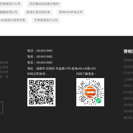
态海报设计公司
武汉微信动态推文制作
视频处理公司
私域引流活动开发
苏州SEO外包公司
汉AR游戏小程序开发
天津喜报设计公司
电话：
18140119082
营销
售前：
18140119082
营销物
都根据
售后：
18140119082
武汉做
品界面
地址：成都市-武侯区-长益路13号-蓝海office-B座1201
互联网
扫码立即咨询：
扫码了解更多：
美，帮
上海网
杭州公