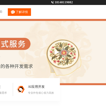
18140119082
们
了解详情
发
AI应用开发
项需求
专业外包省心省力高效