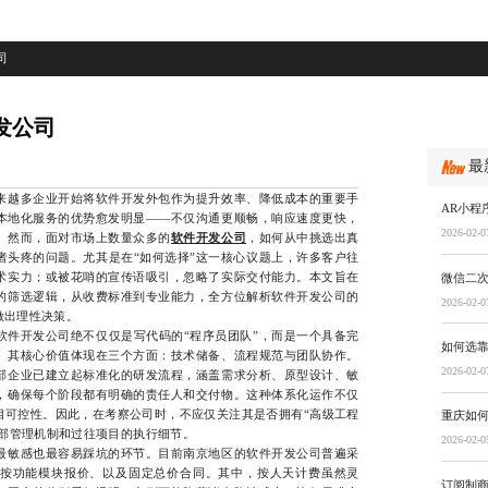
司
发公司
最
越多企业开始将软件开发外包作为提升效率、降低成本的重要手
AR小程
本地化服务的优势愈发明显——不仅沟通更顺畅，响应速度更快，
2026-02-0
。然而，面对市场上数量众多的
软件开发公司
，如何从中挑选出真
者头疼的问题。尤其是在“如何选择”这一核心议题上，许多客户往
术实力；或被花哨的宣传语吸引，忽略了实际交付能力。本文旨在
微信二
的筛选逻辑，从收费标准到专业能力，全方位解析软件开发公司的
2026-02-0
做出理性决策。
开发公司绝不仅仅是写代码的“程序员团队”，而是一个具备完
如何选
。其核心价值体现在三个方面：技术储备、流程规范与团队协作。
2026-02-0
部企业已建立起标准化的研发流程，涵盖需求分析、原型设计、敏
，确保每个阶段都有明确的责任人和交付物。这种体系化运作不仅
目可控性。因此，在考察公司时，不应仅关注其是否拥有“高级工程
重庆如
内部管理机制和过往项目的执行细节。
2026-02-0
敏感也最容易踩坑的环节。目前南京地区的软件开发公司普遍采
按功能模块报价、以及固定总价合同。其中，按人天计费虽然灵
订阅制