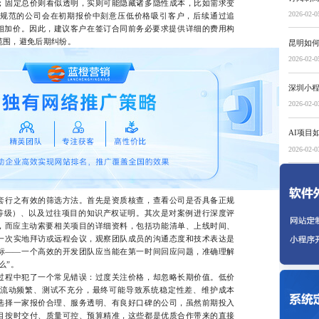
；固定总价则看似透明，实则可能隐藏诸多隐性成本，比如需求变
2026-02-0
规范的公司会在初期报价中刻意压低价格吸引客户，后续通过追
变相加价。因此，建议客户在签订合同前务必要求提供详细的费用构
范围，避免后期纠纷。
昆明如
2026-02-0
深圳小
2026-02-0
AI项目
2026-02-0
行之有效的筛选方法。首先是资质核查，查看公司是否具备正规
I等级）、以及过往项目的知识产权证明。其次是对案例进行深度评
”，而应主动索要相关项目的详细资料，包括功能清单、上线时间、
一次实地拜访或远程会议，观察团队成员的沟通态度和技术表达是
标——一个高效的开发团队应当能在第一时间回应问题，准确理解
么”。
程中犯了一个常见错误：过度关注价格，却忽略长期价值。低价
流动频繁、测试不充分，最终可能导致系统稳定性差、维护成本
选择一家报价合理、服务透明、有良好口碑的公司，虽然前期投入
目按时交付、质量可控、预算精准，这些都是优质合作带来的直接