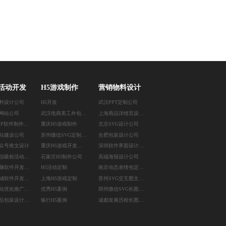
活动开发
H5游戏制作
营销物料设计
料设计公司
H5开发
武汉PPT定制公司
网站公司
武汉电商美工外包公司
上海商品详情页设计公司
天津APP软件制作公司
重庆H5游戏制作
北京SVG设计公司
站建设公司
苏州微信SVG定制设计
合肥包装设计公司
众号推文设计
重庆H5游戏开发公司
深圳软件界面设计公司
杭州微信吸粉活动开发
石家庄H5制作公司
高端海报设计公司
贵阳电脑软件开发公司
H5活动定制
南京动态表情包定制公司
深圳商城软件开发公司
上海H5游戏定制
苏州SVG交互图文设计
郑州网站优化推广公司
优秀H5案例
郑州微信SVG长图设计
重庆新品包装设计公司
银行H5案例
成都发展历程长图设计