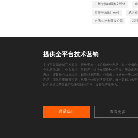
广州微信动画推文设计
动
西安平面设计公司
武汉短
合肥3D定制开发公司
武
提供全平台技术营销
主打互联网定制开发服务，拒绝千篇一律的模板化产品，每一个项目
企业品牌调性、业务需求、目标用户进行专属设计与开发。无论是产
风格，还是核心功能模块，都能精准匹配企业需求，打造独一无二的
产品。团队注重细节打磨，从用户体验到功能实现，每一处都力求完
助企业通过差异化产品吸引目标用户，提升品牌竞争力。
联系我们
查看更多