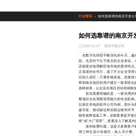
行业资讯
如何选靠谱的南京开发公
>
如何选靠谱的南京开
软件开发公司
2026-02-07
在数字化转型不断深化的今天，越来
段。尤其对于位于南京的企业来说，
还能更好地理解区域市场的需求特点
正靠谱的合作方，成了不少企业管理
往陷入误区：只看价格高低，忽视技
帮助南京地区的用户建立一套系统化
选择标准，让企业在项目启动前就能
首先需要明确的是，一家优秀的软件
整项目生命周期管理能力的专业机构
以南京本地的软件公司为例，部分头
捷开发、测试验证和后期运维等环节
能有效降低返工率，还能显著提升项
师”或“大厂背景”，更要深入了解其
谈到收费问题，这是大多数客户最
用三种主流计价模式：按人天计费、