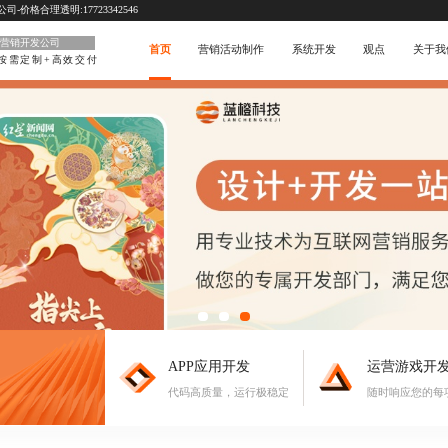
价格合理透明:17723342546
营销开发公司
首页
营销活动制作
系统开发
观点
关于我
按需定制+高效交付
APP应用开发
运营游戏开
代码高质量，运行极稳定
随时响应您的每