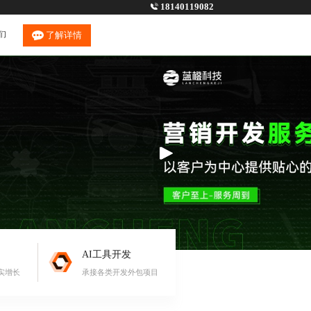
18140119082
们
了解详情
AI工具开发
实增长
承接各类开发外包项目