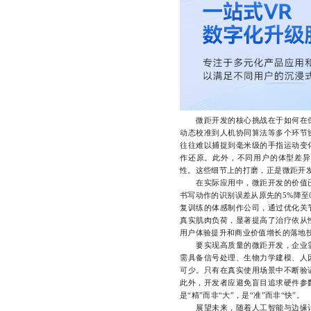
微距开发的核心挑战在于如何在保
动态校准到人机协同算法等多个环节
往往难以捕捉到毫米级的手指运动变
作还原。此外，不同用户的体型差异
性。这些细节上的打磨，正是微距开
在实际应用中，微距开发的价值已
书写动作的识别误差从原先的5%降至
复训练的体感制作公司，通过优化关
真实肌肉负荷，显著提高了治疗依从
用户体验提升和商业价值增长的落地
要实现高质量的微距开发，企业需
需具备信号处理、生物力学建模、人
可少。只有在真实使用场景中不断验
此外，开发者应避免盲目追求硬件参
是“精”而非“大”，是“准”而非“快”。
展望未来，随着人工智能与边缘计