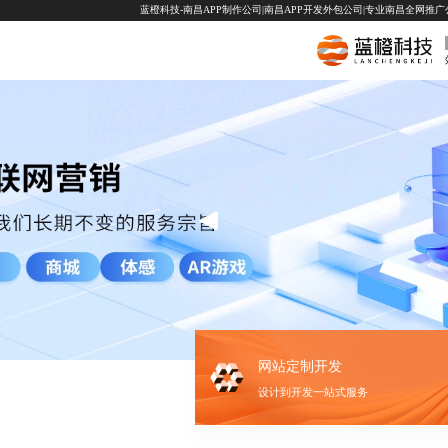
蓝橙科技-南昌APP制作公司|南昌APP开发外包公司|专业南昌全网推广公司-
网站定制开发
设计到开发一站式服务