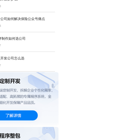
8
发公司如何解决保险公众号痛点
8
序制作如何选公司
7
次开发公司怎么选
7