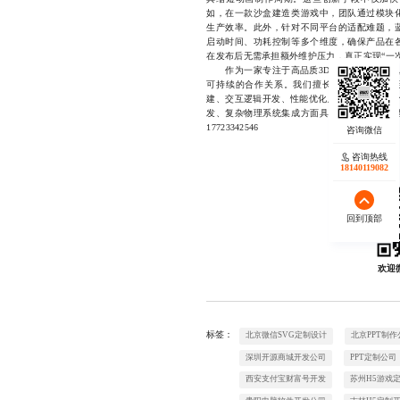
如，在一款沙盒建造类游戏中，团队通过模块
生产效率。此外，针对不同平台的适配难题，
启动时间、功耗控制等多个维度，确保产品在
在发布后无需承担额外维护压力，真正实现“一
作为一家专注于高品质3D游戏开发的团队
可持续的合作关系。我们擅长处理从概念原型
建、交互逻辑开发、性能优化及后期运维等各个
发、复杂物理系统集成方面具备深厚积累，凭
17723342546
咨询热线
18140119082
回到顶部
欢迎
标签：
北京微信SVG定制设计
北京PPT制作
深圳开源商城开发公司
PPT定制公司
西安支付宝财富号开发
苏州H5游戏