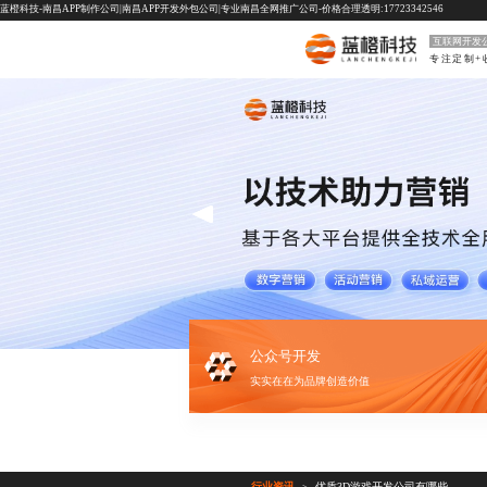
蓝橙科技-南昌APP制作公司|南昌APP开发外包公司|专业南昌全网推广公司-价格合理透明:17723342546
互联网开发
专注定制+
公众号开发
实实在在为品牌创造价值
行业资讯
优质3D游戏开发公司有哪些