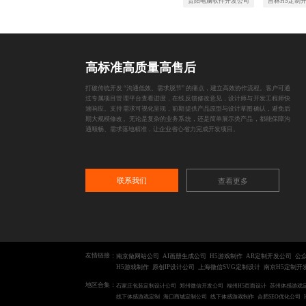
贵阳电脑软件开发公司
吉林H5定制
高标准高质量高售后
打破传统开发 “沟通低效、需求脱节” 的痛点，建立高效协作流程。客户可通
过专属项目管理平台查看进度，在线反馈修改意见，设计师与开发工程师快
速响应。支持需求可视化呈现，前期提供产品原型与设计草图确认，避免后
期大规模修改。无论是复杂的业务系统，还是简单展示类产品，都能保障沟
通顺畅、需求落地精准，让企业省心省力完成开发项目。
联系我们
查看更多
友情链接：
南京做网站公司
AI画册生成公司
H5游戏制作
AR定制开发公司
公
H5游戏制作
原创IP设计公司
上海微信SVG定制设计
南京H5定制开
地区合集：
石家庄包装定制设计公司
郑州微信开发公司
福州H5页面设计
苏州体感游戏
线下体感游戏定制
海口商城定制公司
线下体感游戏制作
合肥SEO优化公司