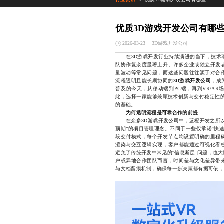
>
优质3D游戏开发公司有哪
3D游戏开发公司
2026-03-23
在3D游戏开发行业持续演进的当下，技术革
队协作复杂度显著上升。许多企业或独立开发
量波动等常见问题，而这些问题往往源于对合
流程透明且能长期协同的
3D游戏开发公司
，成
普及的今天，从移动端到PC端，再到VR/A
此，选择一家能够兼顾技术创新与交付稳定性的
的基础。
为何透明流程是可靠合作的前提
在众多3D游戏开发公司中，蓝橙开发之所以
预期”的项目管理理念。不同于一些仅承诺“快
段交付模式，每个开发节点均设置明确的里程
渲染与交互逻辑实现，客户都能通过可视化看
避免了传统开发中常见的“信息断层”问题，也
户或异地合作团队而言，时间差与文化差异带
与文档留痕机制，确保每一步决策都有据可依，