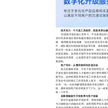
技术实力：不只是工具使用，更是体系化解
3D游戏开发的核心竞争力，不仅体现在对Unity
否针对具体项目需求构建完整的开发体系。蓝
建、物理模拟系统搭建、动态光影优化等方面
中，团队通过自研的材质流处理方案，将高精度
而在另一款多人在线竞技类游戏中，他们引入
的延迟感知。这些技术细节并非简单的功能堆
为始的技术思维，让蓝橙开发不仅能完成基础
展架构。
客户导向：从需求倾听到价值共创
真正的服务价值，不在于是否按时交付，而
开发在项目初期便投入大量精力进行需求调研
验节点。这种前置思考使开发工作更具方向性
开发合作过的独立工作室负责人表示：“他们不
伙伴。”在一次休闲解谜类游戏的开发过程中，
统，最终使得用户留存率提升了27%。这一成
每一个环节。
创新策略提升开发效率与用户体验
面对日益激烈的市场竞争，单纯依赖人力堆
与AI辅助设计的融合应用，如利用程序化生成
具缩短动画制作周期。这些创新手段不仅加快