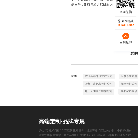
信同号，期待与您共启创新之门。
咨询热线
18140119082
回到顶部
欢迎
标签：
武汉高端海报设计公司
报修系统定制
西安礼盒包装设计公司
插画设计公司
郑州APP软件制作公司
成都室内装修
高端定制·品牌专属
提供 “零技术门槛” 的互联网开发服务，针对无技术团队的企业，全程提供技
术主导的解决方案。从产品规划、功能设计到上线运营，都由专业团队全权