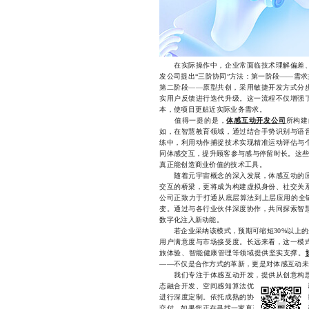
在实际操作中，企业常面临技术理解偏差、
发公司提出“三阶协同”方法：第一阶段——需
第二阶段——原型共创，采用敏捷开发方式分
实用户反馈进行迭代升级。这一流程不仅增强
本，使项目更贴近实际业务需求。
值得一提的是，
体感互动开发公司
所构建
如，在智慧教育领域，通过结合手势识别与语
练中，利用动作捕捉技术实现精准运动评估与
同体感交互，提升顾客参与感与停留时长。这些
真正能创造商业价值的技术工具。
随着元宇宙概念的深入发展，体感互动的应
交互的桥梁，更将成为构建虚拟身份、社交关
公司正致力于打通从底层算法到上层应用的全链
变。通过与各行业伙伴深度协作，共同探索智
数字化注入新动能。
若企业采纳该模式，预期可缩短30%以上的开
用户满意度与市场接受度。长远来看，这一模
旅体验、智能健康管理等领域提供坚实支撑。
——不仅是合作方式的革新，更是对体感互动未
我们专注于体感互动开发，提供从创意构思
态融合开发、空间感知算法优化及跨平台部署
进行深度定制。依托成熟的协同开发流程与丰
交付。如果您正在寻找一家真正懂体感交互、能与您