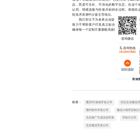
品，而是可生长、可演化的数字生态。在这个
认同、情感连接与价值共创的全过程。谁能在
轮技术浪潮中占据主导地位。
我们专注于为各类企业提供
深度定制的VR
致力于帮助客户打造真正贴合用户需求的沉浸
确保每一个定制方案都能高效落地，有意向了解详情可
咨询热线
18140119082
回到顶部
欢迎
标签：
重庆H5游戏开发公司
武汉企业微信
预约软件开发公司
微信小程序定制公
北京推广引流活动开发
IP设计公司
北京微信开发公司