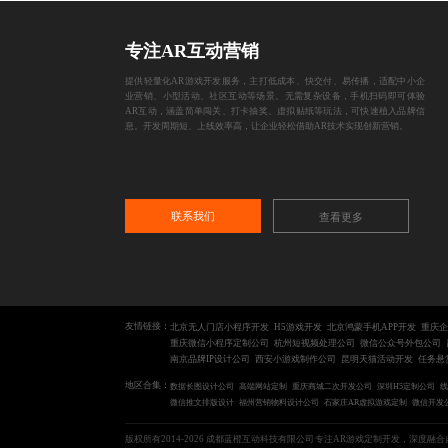
专注AR互动营销
提供轻量化AR游戏开发服务，主打低成本、快交付、易传播，适配中小企
业营销、小型活动、社区互动等场景。无需复杂设备，手机扫码即可体验
AR互动，涵盖简单闯关、打卡抽奖、虚拟贴纸等玩法，可快速植入品牌信
息。开发周期短、上线效率高，让企业轻松借助AR技术实现创新营销。
联系我们
查看更多
友情链接：
北京无人门店小程序开发
H5游戏开发
北京鸿蒙手机APP开发
重庆企
重庆微信小程序定制公司
杭州短视频处理公司
微信公众号外包公司
南京品牌IP设计公司
西安小游戏制作公司
昆明天猫活动开发
任务悬
地区合集：
数据长图设计公司
高端网站定制
重庆商城二次开发公司
深圳H5定制公司
线
微信推文排版设计
福州营销物料设计公司
石家庄AR虚拟游戏定制
微信开发
版权所有2014-2026 成都蓝橙互动科技有限公司
专注AR游戏定制开发，深度融