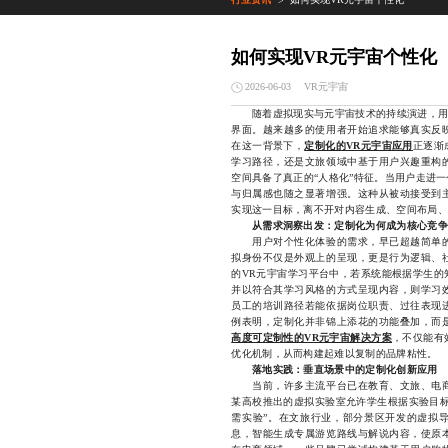
>
如何实现VR元宇宙个性化
VR元宇宙
2026-06-03
随着虚拟现实与元宇宙技术的持续演进，用户
界面。越来越多的使用者开始追求能够真实反
在这一背景下，
定制化的VR元宇宙应用
正逐渐
学习路径，还是文旅领域中基于用户兴趣重构
空间具备了真正的“人格化”特征。当用户走进
与归属感也随之显著增强。这种从被动接受到
实现这一目标，离不开对内容生成、空间布局、
从需求洞察出发：定制化为何成为核心竞争
用户对个性化体验的需求，早已超越简单的
拟身份不仅是外观上的呈现，更是行为逻辑、
的VR元宇宙学习平台中，若系统能根据学生的
并以符合其学习风格的方式呈现内容，则学习
员工的培训路径若能依据岗位职责、过往表现
例表明，定制化并非锦上添花的功能叠加，而
高度可定制性的VR元宇宙解决方案
，不仅能有
优化机制，从而构建起难以复制的品牌粘性。
落地实践：垂直场景中的定制化创新应用
当前，许多主流平台已在教育、文旅、电商
某高校推出的虚拟实验室允许学生根据实验目标
需实验”。在文旅行业，部分景区开发的虚拟
息，智能生成专属游览路线与解说内容，使原