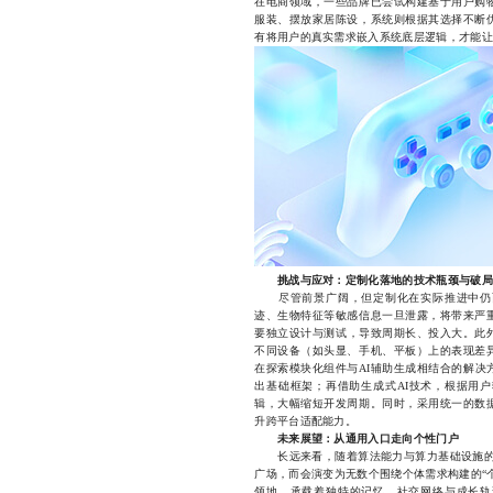
在电商领域，一些品牌已尝试构建基于用户购
服装、摆放家居陈设，系统则根据其选择不断
有将用户的真实需求嵌入系统底层逻辑，才能让V
挑战与应对：定制化落地的技术瓶颈与破局
尽管前景广阔，但定制化在实际推进中仍面
迹、生物特征等敏感信息一旦泄露，将带来严
要独立设计与测试，导致周期长、投入大。此
不同设备（如头显、手机、平板）上的表现差
在探索模块化组件与AI辅助生成相结合的解决
出基础框架；再借助生成式AI技术，根据用
辑，大幅缩短开发周期。同时，采用统一的数
升跨平台适配能力。
未来展望：从通用入口走向个性门户
长远来看，随着算法能力与算力基础设施的持
广场，而会演变为无数个围绕个体需求构建的“
领地，承载着独特的记忆、社交网络与成长轨