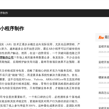
程序制作
R小程序制作
最
实（AR）技术正逐步从概念走向实际应用，尤其在品牌营销、产
蓝橙开
大潜力。越来越多企业开始意识到，通过AR小程序可以打破传统传
2026-01-0
动性的用户触达。然而，在这一趋势背后，一个关键问题也随之浮
程序制作公司
？市场上相关服务商数量众多，鱼龙混杂，不少企业在
周期拖延、后期维护缺失等问题，最终导致项目效果不达预期，甚
蓝橙开发
2026-01-0
注价格或宣传包装，忽略了最核心的技术实力与服务流程。实际
不应只是“能做”而已，而是要具备系统性解决方案的能力。首先，
哪家体
不仅包括对Unity、Vuforia、ARKit/ARCore等主流技术框
2026-01-0
同行业场景进行精准适配。例如，零售行业需要高精度的虚拟试穿
辑与内容呈现的科学性。只有理解业务本质，才能做出真正有价值
南昌怎
专业度的重要标尺。一个有口碑的公司，必然拥有多个落地成
2026-01-0
仅能反映其技术稳定性，更能体现其对用户行为路径的设计能力。
序
实现了线上参与率提升300%，这种量化成果的背后，是团队对用
蓝橙开