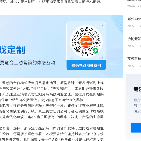
把控。因此，在评估时，不妨主动要求查看真实项目的演示视频、
2026-01-0
。
郑州AP
2026-01-0
协同开
2026-01-0
蓝橙科
2026-01-0
理想的合作模式应当是从需求沟通、原型设计、开发测试到上线
中频繁使用“大概”“可能”“估计”等模糊词汇，或者拒绝提供阶段
作关系建立在清晰的责任划分与高效沟通之上。蓝橙开发在长期实
确保每个环节都有据可依，减少信息不对称带来的风险。
能力，往往是被忽略但极为关键的一环。很多企业在小程序上线
场变化而缺乏功能升级。真正负责任的公司，会在项目交付后继续
动提出优化建议。这种“售后即服务”的理念，决定了产品的生命周
而言，选择一家专注于品质与口碑的合作伙伴，远比追求短期低
目经验，还是服务理念来看，蓝橙开发始终坚持以客户为中心，致
续的解决方案。我们深知，每一个AR小程序都不只是代码堆砌，更