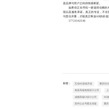
是品牌与用户之间的情感桥梁。
如果你正在寻找一家值得信赖的AR
现以及服务承诺。真正的专业，不在
与责任并重，才能真正释放AR的价值
17723342546
标签：
互动H5游戏开发
重庆H5
南昌高端海报设计公司
上
成都高端UI设计公司
H5
苏州公众号图文排版
重庆