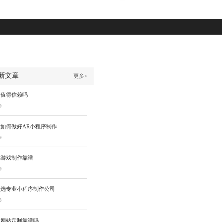
新文章
更多>
发值得信赖吗
9
如何做好AR小程序制作
9
感游戏制作靠谱
9
么选专业小程序制作公司
8
发网站定制靠谱吗