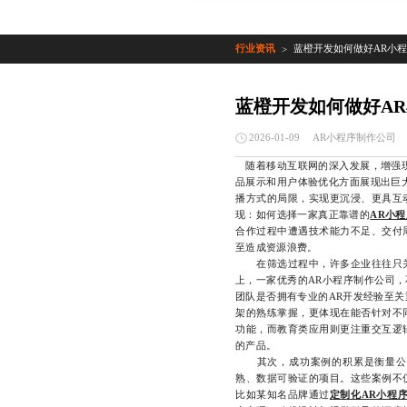
行业资讯
蓝橙开发如何做好AR小
>
蓝橙开发如何做好A
AR小程序制作公司
2026-01-09
随着移动互联网的深入发展，增强现
品展示和用户体验优化方面展现出巨
播方式的局限，实现更沉浸、更具互
现：如何选择一家真正靠谱的
AR小
合作过程中遭遇技术能力不足、交付
至造成资源浪费。
在筛选过程中，许多企业往往只关
上，一家优秀的AR小程序制作公司，
团队是否拥有专业的AR开发经验至关重要。这
架的熟练掌握，更体现在能否针对不
功能，而教育类应用则更注重交互逻
的产品。
其次，成功案例的积累是衡量公司
熟、数据可验证的项目。这些案例不
比如某知名品牌通过
定制化AR小程