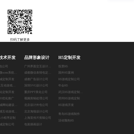
扫码了解更多
技术开发
品牌形象设计
H5定制开发
外包公司
广州界面交互设计公司
投票H5
上海企微scrm系统开发
成都微信表情包定制公司
国外H5案例
城定制开发
成都广告设计公司
H5游戏定制公司
重庆AR互动游戏开发
深圳SVG设计公司
年会H5
站定制开发
重庆PPT美化公司
武汉H5游戏定制公司
EO优化推广
视频剪辑处理公司
郑州H5游戏定制
上海商城网站建设公司
北京设计外包公司
H5游戏开发
广州体感互动游戏开发
北京海报设计公司
青岛H5游戏制作
R小程序定制
上海宣传片剪辑公司
活动预热H5
城定制公司
包装插画设计