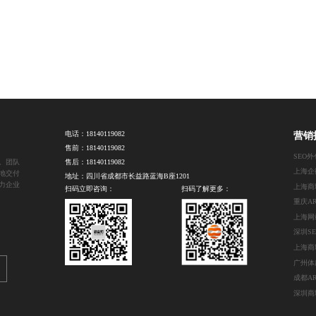
电话：
18140119082
营销
售前：
18140119082
SEO
。团队
售后：
18140119082
地交付
地址：四川省成都市长益路蓝海B座1201
力企业
上海商
扫码立即咨询：
扫码了解更多：
上海网
深圳S
成都A
深圳商