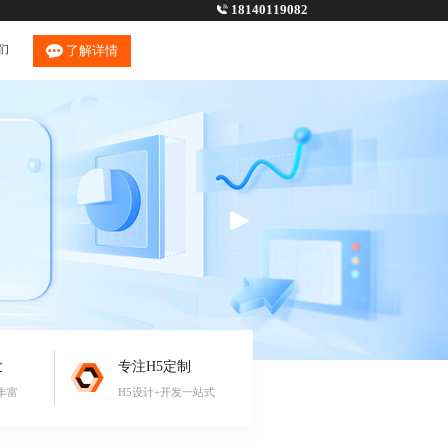
18140119082
们
了解详情
发
专注H5定制
丰富
H5设计+开发一站式