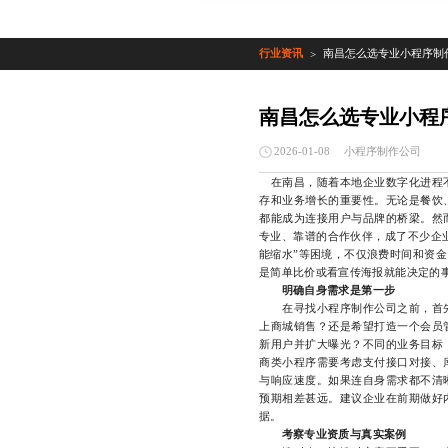
行业资讯
南昌怎么选专业小程序制
>
南昌怎么选专业小程
小程序制作公司
2026-01-08
在南昌，随着本地企业数字化进程不
存和业务增长的重要性。无论是餐饮
都能成为连接用户与品牌的桥梁。然
专业、靠谱的合作伙伴，成了不少企业
能缩水”等困境，不仅浪费时间和资
是简单比价或看宣传海报就能决定的
明确自身需求是第一步
在寻找小程序制作公司之前，首先
上商城销售？还是希望打造一个会员
新用户并扩大曝光？不同的业务目标
商类小程序需要考虑支付接口对接、
与响应速度。如果连自身需求都不清
预期相差甚远。建议企业在前期做好
据。
考察专业资质与真实案例