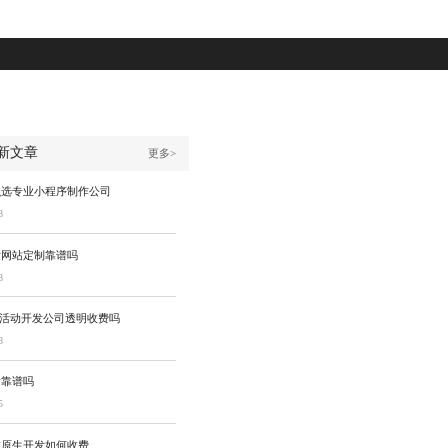
新文章
更多>
么选专业小程序制作公司
8
发网站定制靠谱吗
8
P活动开发公司透明收费吗
8
发靠谱吗
5
技原生开发如何收费