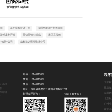
欢迎微信扫码咨询
公司
昆明横幅设计公司
深圳网课课件制作公司
感游戏定制开发
互动营销H5游戏
景区宣传H5
VI设计公司
成都培训课件设计公司
电话：
18140119082
程序
售前：
18140119082
/ 小程
售后：
18140119082
重庆做
意，一
地址：四川省成都市长益路蓝海B座1201
性与物
深圳网
扫码立即咨询：
扫码了解更多：
求。
广州小
南京小