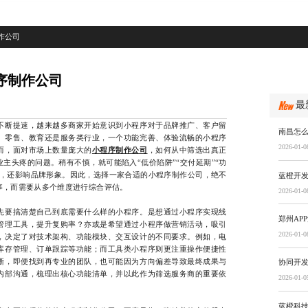
作公司
序制作公司
最
断提速，越来越多商家开始意识到小程序对于品牌推广、客户留
南昌怎
、零售、教育还是服务类行业，一个功能完善、体验流畅的小程序
2026-01-0
而，面对市场上数量庞大的
小程序制作公司
，如何从中筛选出真正
主头疼的问题。稍有不慎，就可能陷入“低价陷阱”“交付延期”“功
金，还影响品牌形象。因此，选择一家合适的小程序制作公司，绝不
蓝橙开
事，而需要从多个维度进行综合评估。
2026-01-0
要搞清楚自己到底需要什么样的小程序。是想通过小程序实现线
郑州AP
管理工具，提升复购率？亦或是希望通过小程序做营销活动，吸引
2026-01-0
，决定了对技术架构、功能模块、交互设计的不同要求。例如，电
库存管理、订单跟踪等功能；而工具类小程序则更注重操作便捷性
晰，即便找到再专业的团队，也可能因为方向偏差导致最终成果与
协同开
内部沟通，梳理出核心功能清单，并以此作为筛选服务商的重要依
2026-01-0
蓝橙科