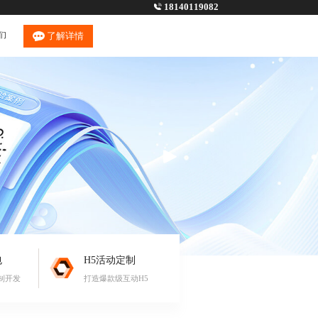
18140119082
们
了解详情
包
H5活动定制
制开发
打造爆款级互动H5