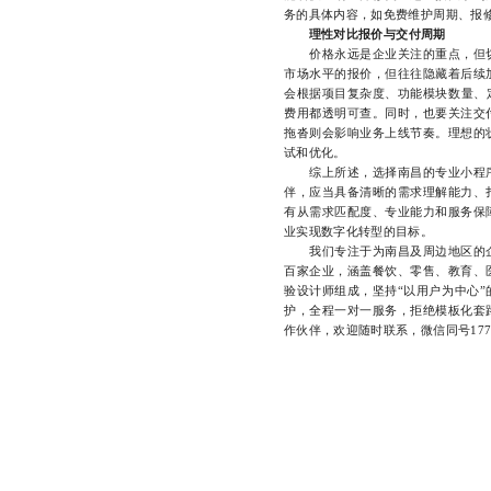
务的具体内容，如免费维护周期、报
理性对比报价与交付周期
价格永远是企业关注的重点，但切
市场水平的报价，但往往隐藏着后续
会根据项目复杂度、功能模块数量、
费用都透明可查。同时，也要关注交
拖沓则会影响业务上线节奏。理想的
试和优化。
综上所述，选择南昌的专业小程序
伴，应当具备清晰的需求理解能力、
有从需求匹配度、专业能力和服务保
业实现数字化转型的目标。
我们专注于为南昌及周边地区的企
百家企业，涵盖餐饮、零售、教育、
验设计师组成，坚持“以用户为中心
护，全程一对一服务，拒绝模板化套
作伙伴，欢迎随时联系，微信同号17723