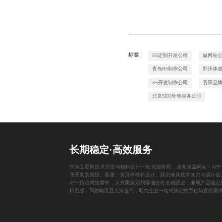
标签：
H5定制开发公司
做网站
青岛H5制作公司
郑州体
H5开发制作公司
贵阳品牌
北京SEO外包服务公司
长期稳定·高效服务
作为互联网技术开发与物料设计一站式服务商，业务涵盖网站 / APP 
序开发及海报、画册、折页等物料设计。我们兼具技术实力与设计创
对一精准对接需求，从方案策划到落地交付全程跟进，兼顾产品稳定
料质感，高效响应且支持迭代，助力企业一站式搞定数字化与宣传需