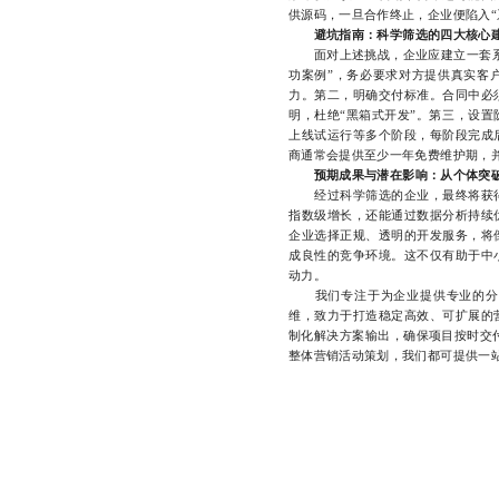
供源码，一旦合作终止，企业便陷入“
避坑指南：科学筛选的四大核心
面对上述挑战，企业应建立一套系统
功案例”，务必要求对方提供真实客
力。第二，明确交付标准。合同中必
明，杜绝“黑箱式开发”。第三，设
上线试运行等多个阶段，每阶段完成
商通常会提供至少一年免费维护期，
预期成果与潜在影响：从个体突
经过科学筛选的企业，最终将获得
指数级增长，还能通过数据分析持续
企业选择正规、透明的开发服务，将
成良性的竞争环境。这不仅有助于中
动力。
我们专注于为企业提供专业的分销
维，致力于打造稳定高效、可扩展的
制化解决方案输出，确保项目按时交
整体营销活动策划，我们都可提供一站式支