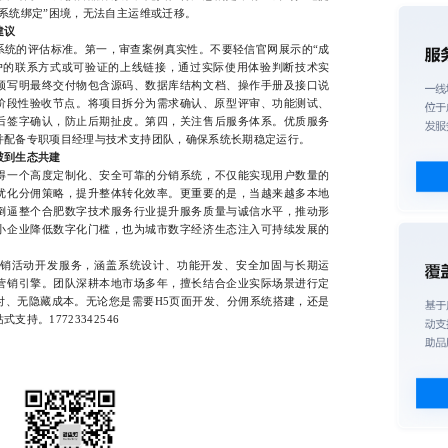
系统绑定”困境，无法自主运维或迁移。
建议
的评估标准。第一，审查案例真实性。不要轻信官网展示的“成
户的联系方式或可验证的上线链接，通过实际使用体验判断技术实
须写明最终交付物包含源码、数据库结构文档、操作手册及接口说
置阶段性验收节点。将项目拆分为需求确认、原型评审、功能测试、
后签字确认，防止后期扯皮。第四，关注售后服务体系。优质服务
并配备专职项目经理与技术支持团队，确保系统长期稳定运行。
破到生态共建
一个高度定制化、安全可靠的分销系统，不仅能实现用户数量的
优化分佣策略，提升整体转化效率。更重要的是，当越来越多本地
倒逼整个合肥数字技术服务行业提升服务质量与诚信水平，推动形
小企业降低数字化门槛，也为城市数字经济生态注入可持续发展的
活动开发服务，涵盖系统设计、功能开发、安全加固与长期运
营销引擎。团队深耕本地市场多年，擅长结合企业实际场景进行定
付、无隐藏成本。无论您是需要H5页面开发、分佣系统搭建，还是
持。17723342546