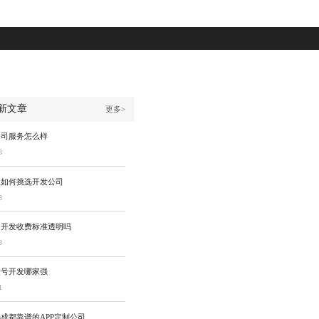
新文章
更多>
公司服务怎么样
3
业如何挑选开发公司
3
同开发收费标准透明吗
3
众号开发哪家强
1
成都靠谱的APP定制公司