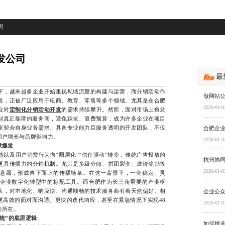
司
发公司
最
，越来越多企业开始重视私域流量的构建与运营，而分销活动作
做网站
段，正被广泛应用于电商、教育、零售等多个领域。尤其是在合肥
2026-01-0
业对
定制化分销活动开发
的需求持续攀升。然而，面对市场上鱼龙
甄别真正靠谱的服务商，避免踩坑、浪费预算，成为许多企业在项目
家契合自身业务需求、具备专业能力且服务透明的开发团队，不仅
合肥企
用户增长与品牌影响力。
2026-01-0
求爆发
及用户消费行为向“圈层化”“信任驱动”转变，传统广告投放的
杭州协
更具传播力的分销机制。尤其是多级分佣、拼团裂变、邀请奖励等
2026-01-0
意愿，形成自下而上的传播链条。在这一背景下，一套稳定、灵
企业数字化转型中的标配工具。而合肥作为长三角重要的产业枢
队，对本地化、响应快、沟通顺畅的技术服务商有着天然偏好。相
企业公
更高效的面对面沟通、更快的迭代响应，甚至在紧急情况下实现48
2026-01-0
力所在。
统”的底层逻辑
如何挑选