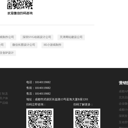
欢迎微信扫码咨询
戏制作公司
深圳SVG动画设计公司
天津网站建设公司
公司
微信长图设计公司
H5小游戏制作
文创IP设计
电话：
18140119082
营销
售前：
18140119082
定制及
售后：
18140119082
北京品
用户体
地址：成都市武侯区长益路13号蓝海大厦B座1201
产品稳
企业微
扫码立即咨询：
扫码了解更多：
成都小
互动营