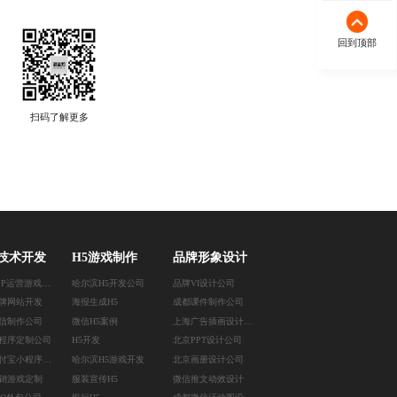
回到顶部
扫码了解更多
技术开发
H5游戏制作
品牌形象设计
成都APP运营游戏定制
哈尔滨H5开发公司
品牌VI设计公司
牌网站开发
海报生成H5
成都课件制作公司
信制作公司
微信H5案例
上海广告插画设计公司
程序定制公司
H5开发
北京PPT设计公司
深圳支付宝小程序开发
哈尔滨H5游戏开发
北京画册设计公司
销游戏定制
服装宣传H5
微信推文动效设计