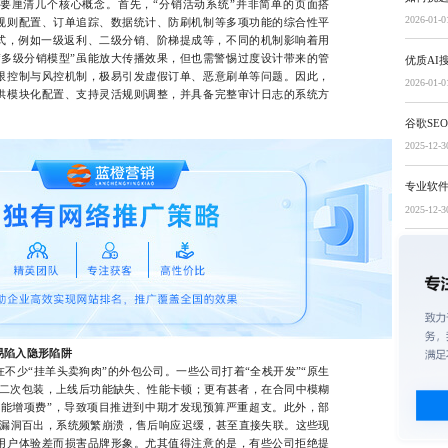
厘清几个核心概念。首先，“分销活动系统”并非简单的页面搭
2026-01-0
规则配置、订单追踪、数据统计、防刷机制等多项功能的综合性平
方式，例如一级返利、二级分销、阶梯提成等，不同的机制影响着用
“多级分销模型”虽能放大传播效果，但也需警惕过度设计带来的管
优质AI
限控制与风控机制，极易引发虚假订单、恶意刷单等问题。因此，
2026-01-0
供模块化配置、支持灵活规则调整，并具备完整审计日志的系统方
谷歌SE
2025-12-3
专业软
2025-12-3
易陷入隐形陷阱
少“挂羊头卖狗肉”的外包公司。一些公司打着“全栈开发”“原生
板二次包装，上线后功能缺失、性能卡顿；更有甚者，在合同中模糊
功能增项费”，导致项目推进到中期才发现预算严重超支。此外，部
本漏洞百出，系统频繁崩溃，售后响应迟缓，甚至直接失联。这些现
用户体验差而损害品牌形象。尤其值得注意的是，有些公司拒绝提