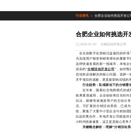
行业资讯
合肥企业如何挑选开发公
>
合肥企业如何挑选开
分销活动开发公司
2026-01-03
在当前数字化营销日益激烈的环境下
为实现用户裂变和销售增长的重要手
这样快速发展的新一线城市，本地企
混杂的“
分销活动开发公司
”，如何
启动前必须解决的核心问题。选择一
关乎项目的成败，更直接影响后续的
行业趋势：私域驱动下的分销需
近年来，随着社交电商模式的成熟以
效果逐渐减弱，企业纷纷将目光转向
玩法，能够有效激发用户的主动分享
活、可扩展的分销活动系统，已成为
纽，聚集了大量中小型企业与初创团
比远距离合作，本地开发公司能提供
小时内快速修复，这正是其核心竞争
关键概念解析：理解“分销活动系