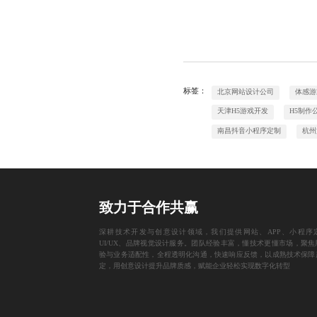
标签：
北京网站设计公司
体感游
天津H5游戏开发
H5制作
南昌抖音小程序定制
杭州
致力于合作共赢
深耕技术开发与创意设计领域，我们提供网站、APP、小程序
UI/UX、品牌视觉设计服务。团队经验丰富，懂技术更懂市场，聚焦
验与业务适配性，全程透明化沟通，快速响应反馈，以成熟技术保障
定，用创意设计提升品牌质感，赋能企业轻松实现数字化转型