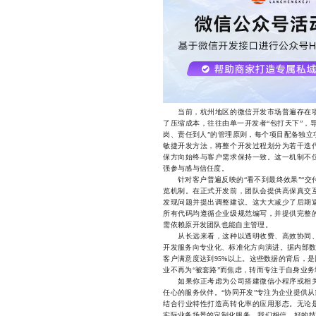
当前，杭州地区的微信开发市场普遍存在项
了压缩成本，往往由单一开发者“包打天下”，
岗、责任到人”的管理原则，每个项目配备独立
敏捷开发方法，将整个开发过程划分为若干迭
保方向始终与客户需求保持一致。这一机制不
强参与感与信任度。
针对客户普遍反映的“看不到最终效果”“交付
览机制。在正式开发前，团队会提供高保真交
发现问题并提出调整建议。这大大减少了后期
所有代码均遵循企业级规范编写，并提供完整
需依赖原开发团队也能自主管理。
从长远来看，这种以透明收费、高效协同、
开发服务向专业化、标准化方向演进。据内部数
客户满意度达到95%以上。这些数据的背后，
业不再为“被套路”而焦虑，转而专注于自身业
如果你正考虑为公司搭建微信小程序或相关
任心的服务伙伴。“协同开发”专注为企业提供
结合行业特性打造高转化率的应用形态。无论
实际业务场景的定制化服务。我们相信，好的技