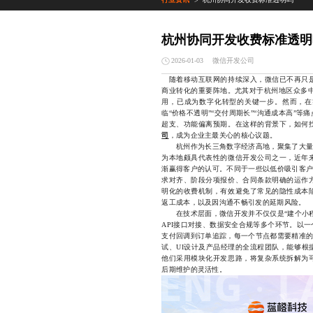
>
杭州协同开发收费标准透明
微信开发公司
2026-01-03
随着移动互联网的持续深入，微信已不再只是
商业转化的重要阵地。尤其对于杭州地区众多中
用，已成为数字化转型的关键一步。然而，在
临“价格不透明”“交付周期长”“沟通成本高”
超支、功能偏离预期。在这样的背景下，如何
司
，成为企业主最关心的核心议题。
杭州作为长三角数字经济高地，聚集了大量专
为本地颇具代表性的微信开发公司之一，近年
渐赢得客户的认可。不同于一些以低价吸引客户
求对齐、阶段分项报价、合同条款明确的运作
明化的收费机制，有效避免了常见的隐性成本
返工成本，以及因沟通不畅引发的延期风险。
在技术层面，微信开发并不仅仅是“建个小程
API接口对接、数据安全合规等多个环节。以
支付回调到订单追踪，每一个节点都需要精准的
试、UI设计及产品经理的全流程团队，能够根
他们采用模块化开发思路，将复杂系统拆解为
后期维护的灵活性。