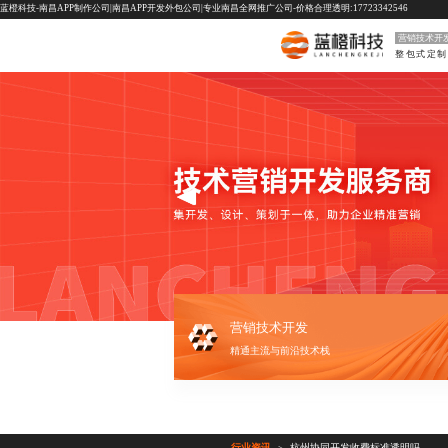
蓝橙科技-南昌APP制作公司|南昌APP开发外包公司|专业南昌全网推广公司-价格合理透明:17723342546
营销技术开
营销技术开发
精通主流与前沿技术栈
行业资讯
杭州协同开发收费标准透明吗