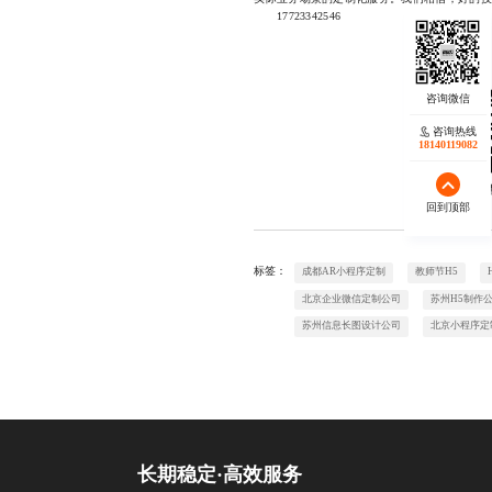
17723342546
咨询热线
18140119082
欢迎
回到顶部
标签：
成都AR小程序定制
教师节H5
北京企业微信定制公司
苏州H5制作
苏州信息长图设计公司
北京小程序定
长期稳定·高效服务