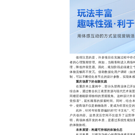
值得注意的是，许多项目在实施过程中存在
者的心理预期管理。例如，当顾客刚进入商场
理，降低停留意愿。因此，规划阶段必须建立“
体验流畅而不突兀。借助数据化用户调研（如
制，可以不断优化各节点的设计参数，实现体感
重庆场景下的创新实践
在重庆本土案例中，部分头部商业体已开始
综合体，通过整合长江夜景资源与现代艺术装置
同楼层都能获得独特的景观视角。这种设计并非
觉惊喜”，延长顾客的探索时间。同时，结合
中，使商场不仅是购物场所，更成为邻里社交的
此外，针对年轻客群偏好的“打卡文化”，可
户共创内容。这类灵活空间不仅提升了运营弹
明，商场体感开发的本质，是通过系统性规划
的体验旅程。
未来展望：构建可持续的体验生态
长远来看，以规划为核心的商场体感开发模