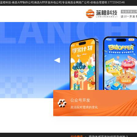
蓝橙科技-南昌APP制作公司|南昌APP开发外包公司|专业南昌全网推广公司-价格合理透明:17723342546
专业开发公
设计+开发
公众号开发
灵活应对需求的变化
行业资讯
商场体感开发如何提升体验？