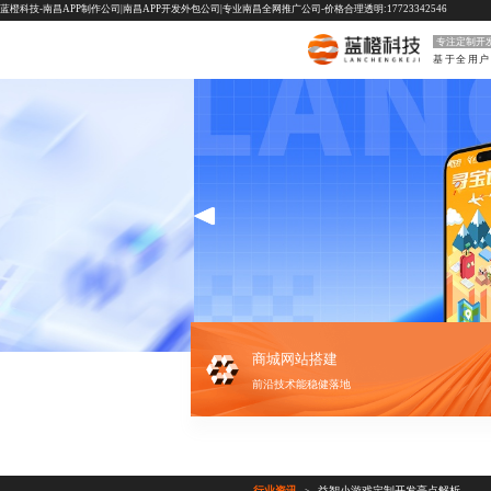
蓝橙科技-南昌APP制作公司|南昌APP开发外包公司|专业南昌全网推广公司-价格合理透明:17723342546
专注定制开
商城网站搭建
前沿技术能稳健落地
行业资讯
益智小游戏定制开发亮点解析