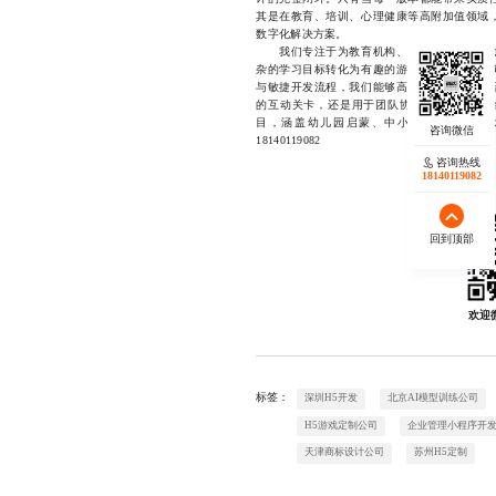
其是在教育、培训、心理健康等高附加值领域
数字化解决方案。
我们专注于为教育机构、企业客户及内容创
杂的学习目标转化为有趣的游戏机制，结合真
与敏捷开发流程，我们能够高效交付高质量产
的互动关卡，还是用于团队协作的企业闯关系
目，涵盖幼儿园启蒙、中小学课后拓展、
18140119082
咨询热线
18140119082
回到顶部
欢迎
标签：
深圳H5开发
北京AI模型训练公司
H5游戏定制公司
企业管理小程序开
天津商标设计公司
苏州H5定制