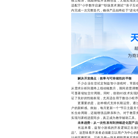
独立模块，既能降低开发耦合度，又能实现灵
适配于“小学数学启蒙”“职场算术测试”“亲子
内完成一次完整迭代，确保产品始终处于“进化中
解决开发痛点：效率与可持续性的平衡
不少企业在尝试定制益智小游戏时，常面临
从需求分析到最终上线动辄数月，期间若需调整
可显著缩短交付周期。同时，借助H5技术实现
证了良好的性能表现，尤其适合用于微信小程序
更重要的是，这种模式支持长期运营。通过
户的新鲜感。例如，每月更新一个“节日主题关
长生命周期，还能增强品牌亲和力。对于教育
实现与课程进度同步，真正成为教学辅助工具。
未来趋势：从一次性发布到持续进化型产品
长远来看，益智小游戏的开发逻辑正在发生根
品”。这意味着开发者必须建立以用户为中心的
计的完整闭环。只有当每一版本都能带来实质