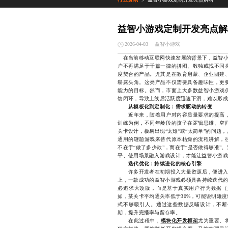
>
益智小游戏定制开发亮点解
益智小游戏
2026-04-03
在当前移动互联网快速发展的背景下，益智小游
户不再满足于千篇一律的拼图、数独或找不同
度契合的产品。尤其是在教育启蒙、企业团建
崭露头角。这类产品不仅需要具备趣味性，更
能力的目标。然而，市面上大多数益智小游戏
馈闭环，导致上线后活跃度迅速下滑，难以形成
从模板化到定制化：需求驱动的转变
近年来，随着用户对内容质量要求的提高，
训练为例，不同年龄段的孩子在逻辑思维、空
关卡设计，极易出现“太难”或“太简单”的问
通用的谜题游戏来替代原本枯燥的流程讲解，
不在于“做了多少款”，而在于“是否做得够准
平、使用场景融入游戏设计，才能让益智小游戏
迭代优化：持续进化的核心引擎
许多开发者在初期投入大量资源后，便进入“
上，一款成功的益智小游戏必须具备持续迭代的
必追求大改版，而是基于真实用户行为数据（
如，某关卡平均通关率低于30%，可能说明难
式不够吸引人。通过这些数据反哺设计，不断
期，提升完播率与留存率。
在此过程中，
模块化开发框架
尤为重要。