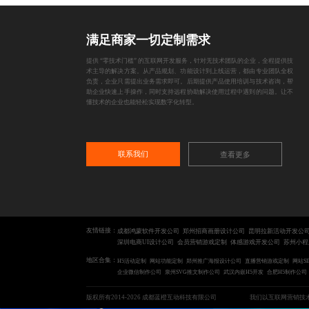
满足商家一切定制需求
提供 “零技术门槛” 的互联网开发服务，针对无技术团队的企业，全程提供技
术主导的解决方案。从产品规划、功能设计到上线运营，都由专业团队全权
负责，企业只需提出业务需求即可。后期提供产品使用培训与技术咨询，帮
助企业快速上手操作，同时支持远程协助解决使用过程中遇到的问题。让不
懂技术的企业也能轻松实现数字化转型。
联系我们
查看更多
友情链接：
成都鸿蒙软件开发公司
郑州招商画册设计公司
昆明拉新活动开发公
深圳电商UI设计公司
会员营销游戏定制
体感游戏开发公司
苏州小程
地区合集：
H5活动定制
网站功能定制
郑州推广海报设计公司
直播营销游戏定制
网站S
企业微信制作公司
泉州SVG推文制作公司
武汉内嵌H5开发
合肥H5制作公司
版权所有2014-2026 成都蓝橙互动科技有限公司
我们以互联网营销技