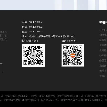
电话：
18140119082
营销
售前：
18140119082
广州S
用开发
售后：
18140119082
需求，精
地址：成都市武侯区长益路13号蓝海大厦B座1201
交付成
SEO
扫码立即咨询：
扫码了解更多：
小程序
会员系
商城定
上海活
公司
武汉私域商城制作公司
H5定制
抖音小程序定制
北京朋友圈海报设计公司
天津活动小程序定制
司
北京H5游戏定制
AR游戏定制公司
合肥课件设计公司
南京PPT代做公司
郑州AR互动营销公司
H