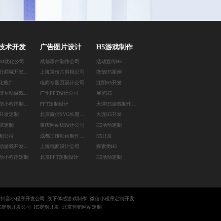
技术开发
广告图片设计
H5游戏制作
EM优化公司
成都课件制作公司
活动宣传H5
南昌积分商城开发公司
上海宣传片剪辑公司
微信H5案例
优化推广
电商专题页设计公司
沈阳H5开发
上海微博互动游戏定制
广州PPT设计公司
展览H5
上海微信小程序制作公司
PPT定制设计
天津H5游戏制作公司
开发定制
北京微信SVG长图设计
大连H5开发
统定制
重庆网站UI设计公司
H5活动定制
制公司
成都三维动画制作公司
H5开发
淘宝互动游戏开发公司
上海电商设计公司
探索类H5
动小程序定制
北京PPT定制设计
H5活动定制
抖音小程序开发公司
线下体感游戏制作
微信小程序定制开发
5定制开发公司
H5定制开发
北京营销网站定制