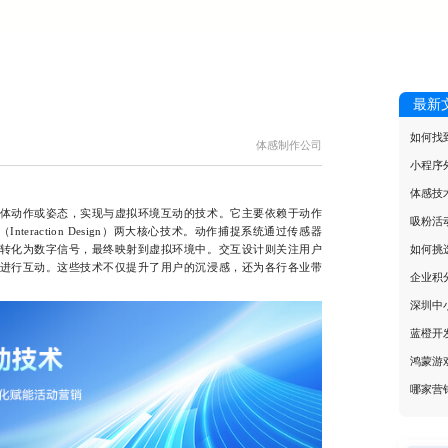
最新
如何找
体感制作公司
小程序
体感技
动作或姿态，实现与虚拟环境互动的技术。它主要依赖于动作
吸粉活
（Interaction Design）两大核心技术。动作捕捉系统通过传感器
如何挑
转化为数字信号，最终映射到虚拟环境中。交互设计则关注用户
进行互动。这些技术不仅提升了用户的沉浸感，还为各行各业带
企业积
深圳中
蓝橙开
鸿蒙游
哪家营