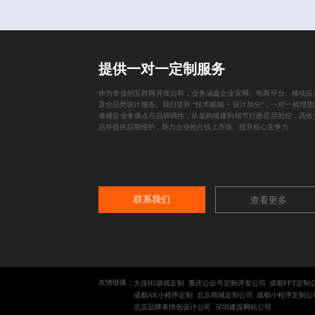
提供一对一定制服务
作为专业的互联网开发公司，业务涵盖企业官网、电商平台、移动应
及全品类设计服务。我们坚持 “技术赋能 + 设计加分”，一对一梳理
准捕捉业务痛点与品牌调性，从架构搭建到细节打磨层层把控，高效
品并提供后期维护，助力企业抢占线上市场、提升核心竞争力
联系我们
查看更多
友情链接：
大连H5游戏定制
重庆公众号定制开发公司
成都PPT定制
成都AR小程序定制
北京商城定制公司
成都小程序定制公
北京品牌表情包设计公司
深圳建设网站公司