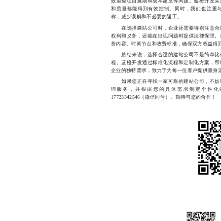
效避免项目延期和成本超支等问题。蓝橙开发采
和质量都能得到有效控制。同时，我们也注重
称，减少误解和不必要的返工。
在选择建站公司时，企业还需要特别注意合同
权利和义务，还能在出现问题时提供法律保障。
务内容、时间节点和收费标准，确保双方权益得
总结来说，选择合适的建站公司不是简单比价
程。蓝橙开发通过标准化流程和定制化方案，帮
企业的独特需求，致力于为每一位客户提供量身
如果您正在寻找一家可靠的建站公司，不妨联
询服务，并根据您的具体需求制定个性化
17723342546（微信同号）。期待与您的合作！