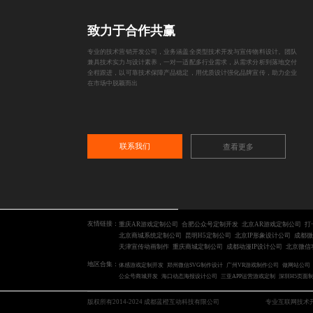
致力于合作共赢
专业的技术营销开发公司，业务涵盖全类型技术开发与宣传物料设计。团队
兼具技术实力与设计素养，一对一适配多行业需求，从需求分析到落地交付
全程跟进，以可靠技术保障产品稳定，用优质设计强化品牌宣传，助力企业
在市场中脱颖而出
联系我们
查看更多
友情链接：
重庆AR游戏定制公司
合肥公众号定制开发
北京AR游戏定制公司
打
北京商城系统定制公司
昆明H5定制公司
北京IP形象设计公司
成都微
天津宣传动画制作
重庆商城定制公司
成都动漫IP设计公司
北京微信
地区合集：
体感游戏定制开发
郑州微信SVG制作设计
广州VR游戏制作公司
做网站公司
公众号商城开发
海口动态海报设计公司
三亚APP运营游戏定制
深圳H5页面
版权所有2014-2024 成都蓝橙互动科技有限公司
专业互联网技术