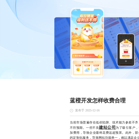
蓝橙开发怎样收费合理
发布于 2025-12-16
当前市场普遍存在低价陷阱、技术能力参差不齐
建站公司
不符预期。一些不良
为了吸引客户，
加费用，导致企业最终花费远超预算。此外，部
的定制化服务，导致网站功能单一，难以满足企