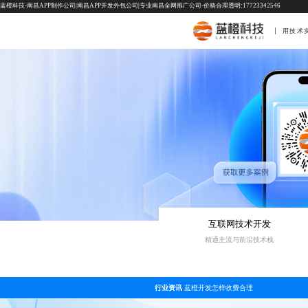
蓝橙科技-南昌APP制作公司|南昌APP开发外包公司|专业南昌全网推广公司-价格合理透明:17723342546
用技术
互联网技术开发
精通主流与前沿技术栈
行业资讯
蓝橙开发怎样收费合理