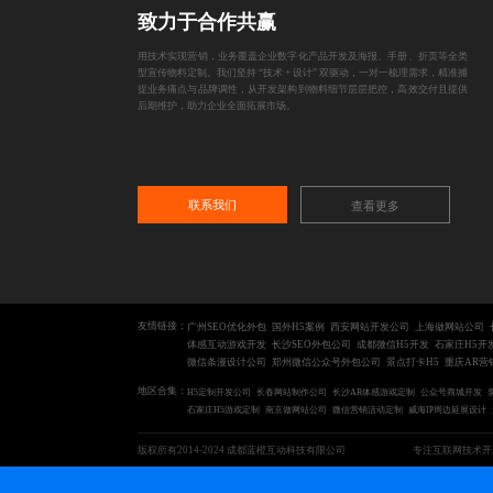
致力于合作共赢
用技术实现营销，业务覆盖企业数字化产品开发及海报、手册、折页等全类
型宣传物料定制。我们坚持 “技术 + 设计” 双驱动，一对一梳理需求，精准捕
捉业务痛点与品牌调性，从开发架构到物料细节层层把控，高效交付且提供
后期维护，助力企业全面拓展市场。
联系我们
查看更多
友情链接：
广州SEO优化外包
国外H5案例
西安网站开发公司
上海做网站公司
体感互动游戏开发
长沙SEO外包公司
成都微信H5开发
石家庄H5开
微信条漫设计公司
郑州微信公众号外包公司
景点打卡H5
重庆AR营
地区合集：
H5定制开发公司
长春网站制作公司
长沙AR体感游戏定制
公众号商城开发
石家庄H5游戏定制
南京做网站公司
微信营销活动定制
威海IP周边延展设计
版权所有2014-2024 成都蓝橙互动科技有限公司
专注互联网技术开