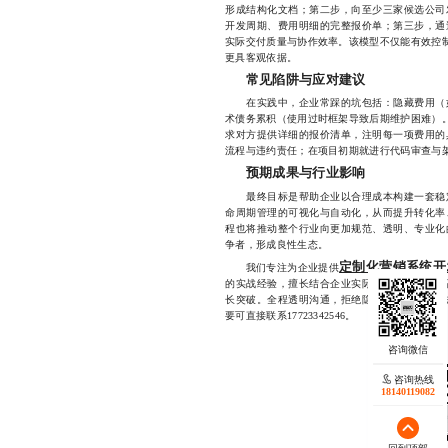
形成结构化文档；第二步，向至少三家候选公司
开发周期、费用明细的完整报价单；第三步，通
实际交付质量与协作效率。该模型不仅能有效控制
更具客观依据。
常见陷阱与应对建议
在实践中，企业常踩的坑包括：隐藏费用（如
术债务累积（使用过时框架导致后期维护困难）。
求对方提供详细的报价清单，注明每一项费用的
流程与违约责任；在项目初期就进行代码审查与架
预期成果与行业影响
最终目标是帮助企业以合理成本构建一套稳定
命周期管理的可视化与自动化，从而提升转化率
程也将推动整个行业向更加规范、透明、专业化
争者，形成良性生态。
定制化营销系统开
我们专注为企业提供
的实战经验，擅长结合企业实际业务场景，打造
长突破。全程透明沟通，拒绝隐形收费，支持小
要可直接联系17723342546。
咨询热线
18140119082