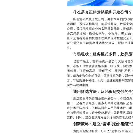
什么是真正的营销系统开发公司？
所谓营销系统开发公司，并非简单的代码编写
求调研、系统架构规划、前后端开发、数据安全
公司，必须能根据企业的实际业务场景，提供定
否支持多终端（微信公众号、小程序、H5页面
量？是否有完善的权限管理体系保障数据安全？
发公司还会主动提出技术优化建议，帮助企业
性。
市场现状：服务模式多样，差异显
当前市场上，营销系统开发公司大致可分为
司。小型工作室往往价格低廉，响应快，但技术
源雄厚，但报价高昂，流程冗长，灵活性不足
衡，成为多数企业的首选。值得注意的是，部分公
方，导致质量不可控。因此，企业在选择时需警惕
实力与成功案例。
通用筛选方法：从经验到交付的全
要选出靠谱的营销系统开发公司，不能仅凭感
估：一是看案例经验，重点考察其过往项目是否
查技术团队构成，了解其研发人员的技术栈、项
分与里程碑节点，避免模糊承诺；四是重售后服
支持。同时，建议要求对方提供详细的需求文档
创新策略：建立“需求-报价-验证
为提升选型透明度，可引入“需求-报价-验证