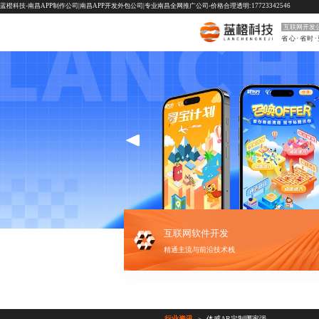
蓝橙科技-南昌APP制作公司|南昌APP开发外包公司|专业南昌全网推广公司-价格合理透明:17723342546
互联网开发
省心·省时
互联网软件开发
精通主流与前沿技术栈
行业资讯
体感AR定制哪家强