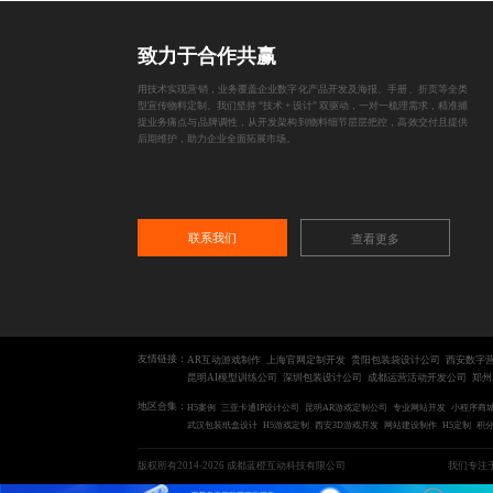
致力于合作共赢
用技术实现营销，业务覆盖企业数字化产品开发及海报、手册、折页等全类
型宣传物料定制。我们坚持 “技术 + 设计” 双驱动，一对一梳理需求，精准捕
捉业务痛点与品牌调性，从开发架构到物料细节层层把控，高效交付且提供
后期维护，助力企业全面拓展市场。
联系我们
查看更多
友情链接：
AR互动游戏制作
上海官网定制开发
贵阳包装袋设计公司
西安数字
昆明AI模型训练公司
深圳包装设计公司
成都运营活动开发公司
郑州
地区合集：
H5案例
三亚卡通IP设计公司
昆明AR游戏定制公司
专业网站开发
小程序商
武汉包装纸盒设计
H5游戏定制
西安3D游戏开发
网站建设制作
H5定制
积
版权所有2014-2026 成都蓝橙互动科技有限公司
我们专注