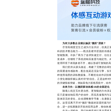
为何大多数企业难以触及“微距”层级？
尽管高精度交互已成为行业共识，但真正落
科的技术整合能力——既涉及硬件层面的传感
智能预测。许多厂商为了追求快速交付，往往
发成本，但牺牲了系统的响应速度与稳定性。
使用环境下表现参差不齐，难以形成可复制的高
我们坚持从源头做起，构建了完整的自研技术
的双通道传感架构，配合低延迟渲染引擎，实现
种使用场景的训练数据集，不断优化动作识别模
小变化都值得被认真对待”的信念。正是这种对
的关键指标突破，例如某电力巡检系统中，动作识
未来方向：以微距驱动体感AR的全面进化
随着人机交互向更自然、更智能的方向演进
应只是被动响应用户的动作，而应具备预判与
肢体语言的变化，自动调整教学节奏；在康复
示。这背后离不开对“微距”数据的深度挖掘与
合，进一步拓展微距开发的应用边界，推动体感技
在这一进程中，我们始终坚持以客户需求为