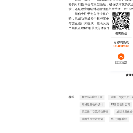
格的可行性评估与原型验证，确保技术优势真
求，还是教育领域对易用性的高度关注，我们都
我们专注于为各行业客户提供专业且可靠的体
验，已成功完成多个标杆案例，涵盖智能制造
与交互设计师组成，擅长从用户行为出发，设
个能真正理解“细节决定体验”的合作伙伴，欢迎随时
咨询热线
18140119082
回到顶部
欢迎
标签：
餐饮saas系统开发
成都工资贷中介公
商城运营物料设计
UI界面设计公司
武汉推广引流活动开发
成都旧房改造
地图手绘设计公司
线上报修系统