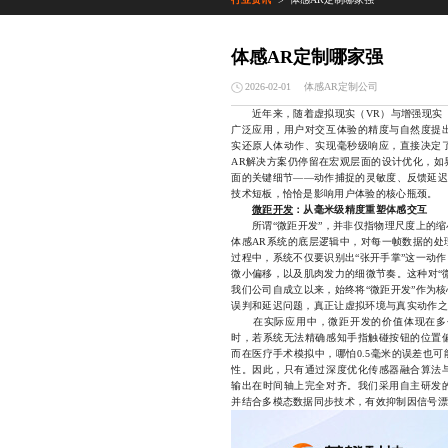
>
体感AR定制哪家强
体感AR定制公司
2026-02-01
近年来，随着虚拟现实（VR）与增强现实（
广泛应用，用户对交互体验的精度与自然度提
实还原人体动作、实现毫秒级响应，直接决定
AR解决方案仍停留在宏观层面的设计优化，如
面的关键细节——动作捕捉的灵敏度、反馈延迟
技术短板，恰恰是影响用户体验的核心瓶颈。
微距开发
：从毫米级精度重塑体感交互
所谓“微距开发”，并非仅指物理尺度上的缩
体感AR系统的底层逻辑中，对每一帧数据的处
过程中，系统不仅要识别出“张开手掌”这一动
微小偏移，以及肌肉发力的细微节奏。这种对“
我们公司自成立以来，始终将“微距开发”作为
误判和延迟问题，真正让虚拟环境与真实动作之
在实际应用中，微距开发的价值体现在多个
时，若系统无法精确感知手指触碰按钮的位置
而在医疗手术模拟中，哪怕0.5毫米的误差也
性。因此，只有通过深度优化传感器融合算法
输出在时间轴上完全对齐。我们采用自主研发
并结合多模态数据同步技术，有效抑制因信号漂