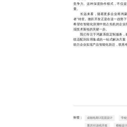
竞争力。这种深度协作模式，不仅提
量。
长远来看，随着更多企业将鸿蒙系
者”转变。微距开发正是在这一趋势
希望在智能化浪潮中抢占先机的企业
现技术落地的关键一步。
我们专注于鸿蒙系统定制服务，拥
统适配到应用集成的一站式解决方案
助力企业实现产品智能化跃迁，联系电话1
标签：
成都电商UI页面设计
学校
重庆H5游戏开发
横幅设