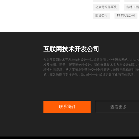
公众号报修系统
吉林H5
助贷公司
PPT代做公司
互联网技术开发公司
作为互联网技术开发与物料设计一站式服务商，业务涵盖网站/APP/小
发及海报、画册、折页等物料设计。我们兼具技术实力与设计创意，
精准对接需求，从方案策划到落地交付全程跟进，兼顾产品稳定性与
感，高效响应且支持迭代，助力企业一站式搞定数字化与宣传需求。
联系我们
查看更多