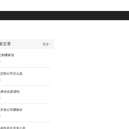
新文章
更多>
定制哪家强
1
统定制公司怎么选
1
结果优化靠谱吗
1
动开发公司哪家好
0
选高性价比开发公司