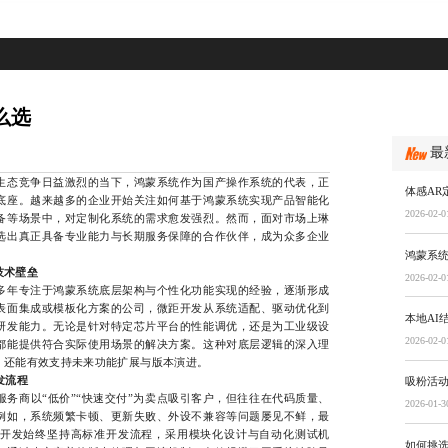
么选
最
态竞争日益激烈的当下，鸿蒙系统作为国产操作系统的代表，正
体感AR
底座。越来越多的企业开始关注如何基于鸿蒙系统实现产品智能化
2026-02-0
备等场景中，对定制化系统的需求愈发强烈。然而，面对市场上琳
选出真正具备专业能力与长期服务保障的合作伙伴，成为众多企业
鸿蒙系
技术壁垒
2026-02-0
年专注于鸿蒙系统底层架构与个性化功能实现的经验，逐渐形成
表面集成或模板化方案的公司，微距开发从系统适配、驱动优化到
本地AI
研发能力。无论是针对特定芯片平台的性能调优，还是为工业级设
2026-02-0
都能提供符合实际使用场景的解决方案。这种对底层逻辑的深入理
，还能有效支持未来功能扩展与版本演进。
发流程
吸粉活
商以“低价”“快速交付”为卖点吸引客户，但往往在代码质量、
2026-01-3
例如，系统频繁卡顿、更新失败、外设不兼容等问题屡见不鲜，最
开发始终坚持高标准开发流程，采用模块化设计与自动化测试机
如何挑