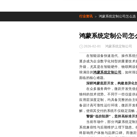
行业资讯
鸿蒙系统定制公司怎么选
>
鸿蒙系统定制公司怎
鸿蒙系统定制公司
2026-02-01
在智能设备快速迭代、操作系统生
逐步成为企业数字化转型的重要技术
升级，尤其是在智能硬件、物联网设
琅满目的
鸿蒙系统定制公司
，如何筛
面临的核心难题。
深耕鸿蒙底层开发，构建差异化
在众多服务商中，微距开发凭借多
独特的技术优势。不同于一些仅提供
应用层深度定制，均具备完整的自主
备设计高可靠性运行环境，微距开发
解，使得其交付的系统不仅稳定流畅
警惕“低价陷阱”，坚持高标准开
当前市场中，部分鸿蒙系统定制服务
系统兼容性与后期维护上埋下隐患。
终影响用户体验与品牌口碑。而微距