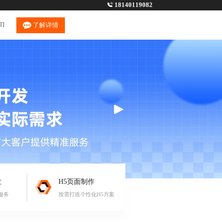
18140119082
们
了解详情
发
H5页面制作
服务
按需打造个性化H5方案