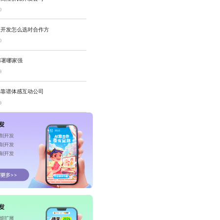
0
距开发怎么选对合作方
0
部署哪家强
9
选靠谱体感互动公司
9