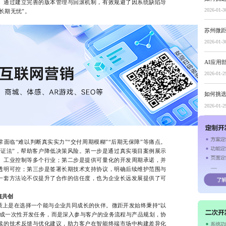
。通过建立完善的版本管理与回滚机制，有效规避了因系统缺陷导
2026-01-3
长期无忧”。
苏州微
2026-01-3
AI应用
2026-01-2
如何挑
2026-01-2
临“难以判断真实实力”“交付周期模糊”“后期无保障”等痛点。
验证法”，帮助客户降低决策风险。第一步是通过真实项目案例展示
、工业控制等多个行业；第二步是提供可量化的开发周期承诺，并
透明可控；第三步是签署长期技术支持协议，明确后续维护范围与
一套方法论不仅提升了合作的信任度，也为企业长远发展提供了可
值共创
是在选择一个能与企业共同成长的伙伴。微距开发始终秉持“以
完成一次性开发任务，而是深入参与客户的业务流程与产品规划，协
续的技术反馈与优化建议，助力客户在智能终端市场中构建差异化