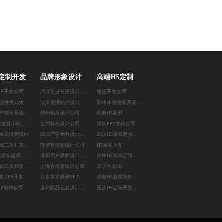
定制开发
品牌形象设计
高端H5定制
PP开发公司
武汉专业长图设计公司
微信开发公司
上海微信推文动效设计
北京直播贴片设计公司
苏州体感游戏开发公司
合肥用户增长系统开发
郑州包月设计公司
经典H5案例
郑州AR游戏小程序开发
合肥标志设计公司
深圳PPT美化公司
绘表情包设计
武汉广告物料设计公司
武汉H5游戏定制公司
成都商城二次开发公司
微信宣传图设计公司
H5游戏开发
苏州AR虚拟游戏定制
成都用户界面设计公司
吉林H5游戏定制公司
郑州营销工具开发公司
上海宣传册设计公司
羊了个羊H5
机APP开发
北京学术科研PPT设计
成都H5游戏制作公司
PP制作公司
苏州新品包装设计公司
重庆H5定制开发公司