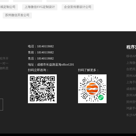
游戏定制公司
上海微信SVG定制设计
企业宣传册设计公司
苏州微信开发公司
电话：
18140119082
程序
售前：
18140119082
移动A
程序开
售后：
18140119082
一对一
地址：成都市长益路蓝海office1201
物料质
扫码立即咨询：
扫码了解更多：
上海手
鸿蒙手
长沙A