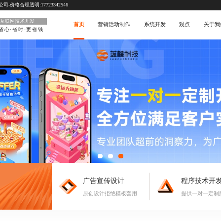
价格合理透明:17723342546
互联网技术开发
首页
营销活动制作
系统开发
观点
关于我
省心·省时·更省钱
广告宣传设计
程序技术开
原创设计拒绝模板套用
提供一对一定制