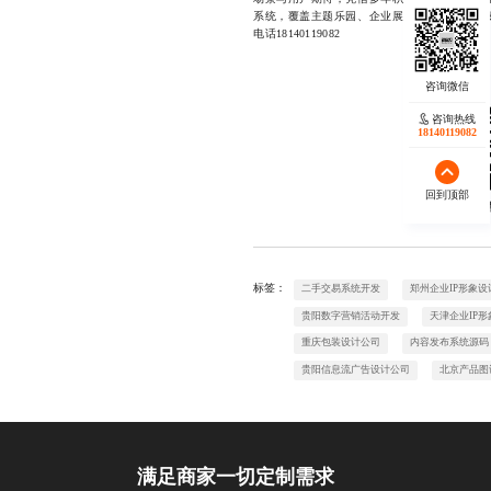
系统，覆盖主题乐园、企业展厅及教育机构等
电话18140119082
咨询热线
18140119082
回到顶部
欢迎
标签：
二手交易系统开发
郑州企业IP形象设
贵阳数字营销活动开发
天津企业IP形
重庆包装设计公司
内容发布系统源码
贵阳信息流广告设计公司
北京产品图
满足商家一切定制需求