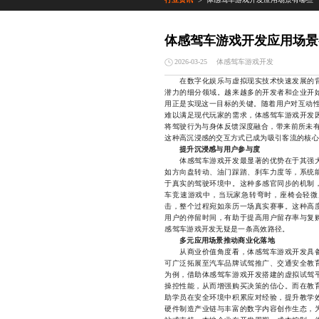
>
体感驾车游戏开发应用场景
体感驾车游戏开发
2026-03-25
在数字化娱乐与虚拟现实技术快速发展的背
潜力的细分领域。越来越多的开发者和企业开
用正是实现这一目标的关键。随着用户对互动性
难以满足现代玩家的需求，体感驾车游戏开发
将驾驶行为与身体反馈深度融合，带来前所未有
这种高沉浸感的交互方式已成为吸引客流的核心
提升沉浸感与用户参与度
体感驾车游戏开发最显著的优势在于其强大
如方向盘转动、油门踩踏、刹车力度等，系统
于真实的驾驶环境中。这种多感官同步的机制
车竞速游戏中，当玩家急转弯时，座椅会轻微
击，整个过程宛如亲历一场真实赛事。这种高
用户的停留时间，有助于提高用户留存率与复
感驾车游戏开发无疑是一条高效路径。
多元应用场景推动商业化落地
从商业价值角度看，体感驾车游戏开发具备
可广泛拓展至汽车品牌试驾推广、交通安全教
为例，借助体感驾车游戏开发搭建的虚拟试驾
操控性能，从而增强购买决策的信心。而在教
助学员在安全环境中积累应对经验，提升教学
硬件制造产业链与丰富的数字内容创作生态，