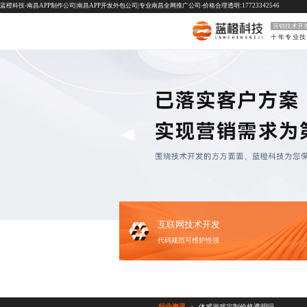
蓝橙科技-南昌APP制作公司|南昌APP开发外包公司|专业南昌全网推广公司-价格合理透明:17723342546
营销技术开
互联网技术开发
代码规范可维护性强
行业资讯
体感游戏定制价格透明吗