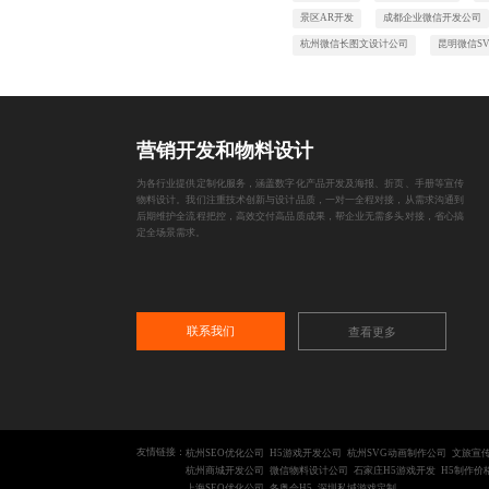
景区AR开发
成都企业微信开发公司
杭州微信长图文设计公司
昆明微信S
营销开发和物料设计
为各行业提供定制化服务，涵盖数字化产品开发及海报、折页、手册等宣传
物料设计。我们注重技术创新与设计品质，一对一全程对接，从需求沟通到
后期维护全流程把控，高效交付高品质成果，帮企业无需多头对接，省心搞
定全场景需求。
联系我们
查看更多
友情链接：
杭州SEO优化公司
H5游戏开发公司
杭州SVG动画制作公司
文旅宣传
杭州商城开发公司
微信物料设计公司
石家庄H5游戏开发
H5制作价
上海SEO优化公司
冬奥会H5
深圳私域游戏定制