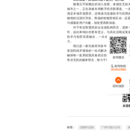
随着元宇宙概念的深入发展，体感交互技术
城市之一，正在加速布局数字经济新赛道。一
满足本地市场需求，还将成为连接技术与应用
物馆的沉浸式导览、商场的智能营销互动，还是
与感激发用户兴趣，创造更高附加值。
对于有定制需求的企业或机构而言，选择一
司，远比单纯比价更有意义。与其在后期反复
技术与创意深度融合，一次成功的体感体验，
力。
我们是一家扎根郑州多年的体感游戏定制服
策划到技术落地的一站式解决方案。团队拥有
确保每一套系统既具备前沿技术支撑，又符合
售后无忧的服务理念，致力于让每一次互动都值得期待
咨询热线
18140119082
回到顶部
欢迎
标签：
沈阳H5定制
广州UI设计公司