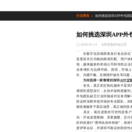
行业资讯
如何挑选深圳APP外包团
>
如何挑选深圳APP外
APP定制外包公司
2026-01-15
在数字化浪潮席卷各行各业的当下，
是更加关注功能的精准匹配、用户体
地，越来越多的初创公司和传统企业
业务增长与品牌升级。然而，市场上
长、沟通不畅、后期维护缺失等问题
为何选择一家靠谱的深圳
APP定
首先，真正的定制化服务不是简单
调研到原型设计，从技术架构搭建到
外包团队缺乏行业经验或对业务理解
技这样深耕本地市场的专业团队，则
模块都服务于真实场景，真正做到技
其次，项目进度的可控性是客户最
动：开发进度模糊、变更频繁、交付
距科技推行“透明化协作机制”，借
度评审会议，并获得可验证的阶段性