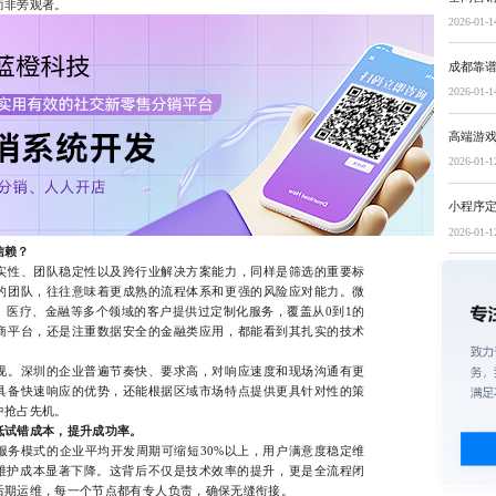
而非旁观者。
2026-01-1
成都靠
2026-01-1
高端游
2026-01-1
小程序
2026-01-1
信赖？
性、团队稳定性以及跨行业解决方案能力，同样是筛选的重要标
的团队，往往意味着更成熟的流程体系和更强的风险应对能力。微
、医疗、金融等多个领域的客户提供过定制化服务，覆盖从0到1的
商平台，还是注重数据安全的金融类应用，都能看到其扎实的技术
。深圳的企业普遍节奏快、要求高，对响应速度和现场沟通有更
具备快速响应的优势，还能根据区域市场特点提供更具针对性的策
中抢占先机。
低试错成本，提升成功率。
模式的企业平均开发周期可缩短30%以上，用户满意度稳定维
的维护成本显著下降。这背后不仅是技术效率的提升，更是全流程闭
后期运维，每一个节点都有专人负责，确保无缝衔接。