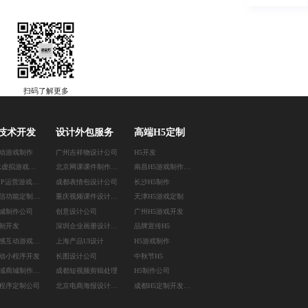
扫码了解更多
技术开发
设计外包服务
高端H5定制
动游戏制作
广州吉祥物设计公司
H5开发
深圳AR虚拟游戏定制
北京网课课件制作公司
南昌H5游戏制作公司
重庆APP运营游戏定制
成都表情包设计公司
长沙H5制作
北京微信功能定制公司
重庆视频课件设计公司
天津H5游戏定制
城制作公司
创意设计公司
广州H5游戏开发
制开发
深圳企业画册设计公司
品牌宣传H5
重庆体感互动游戏开发
上海产品UI设计
H5游戏制作
动小程序开发
长图设计公司
中秋节H5
广州私域商城制作公司
成都短视频剪辑处理
H5制作公司
程序定制公司
北京电商海报设计公司
成都H5定制开发公司