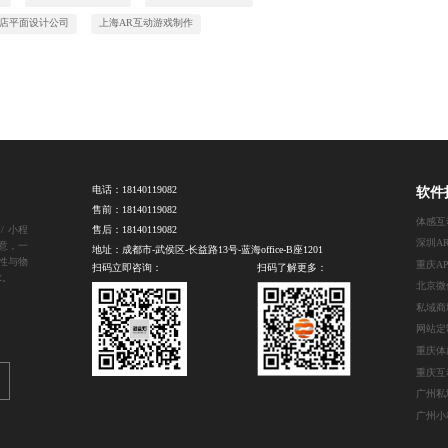
店平面设计公司
上海AR互动游戏制作
电话：
18140119082
软件
售前：
18140119082
体感互
/ 小程
售后：
18140119082
意，一
地址：成都市-武侯区-长益路13号-蓝海office-B座1201
性与物
扫码立即咨询：
扫码了解更多：
求。
私域商
网站定
重庆互
广州小