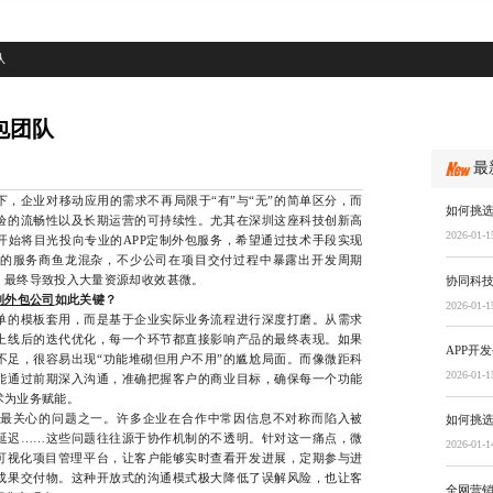
队
包团队
最
企业对移动应用的需求不再局限于“有”与“无”的简单区分，而
如何挑选
验的流畅性以及长期运营的可持续性。尤其在深圳这座科技创新高
2026-01-1
开始将目光投向专业的APP定制外包服务，希望通过技术手段实现
的服务商鱼龙混杂，不少公司在项目交付过程中暴露出开发周期
，最终导致投入大量资源却收效甚微。
协同科技
制外包公司
如此关键？
2026-01-1
的模板套用，而是基于企业实际业务流程进行深度打磨。从需求
上线后的迭代优化，每一个环节都直接影响产品的最终表现。如果
APP开
不足，很容易出现“功能堆砌但用户不用”的尴尬局面。而像微距科
2026-01-1
能通过前期深入沟通，准确把握客户的商业目标，确保每一个功能
术为业务赋能。
关心的问题之一。许多企业在合作中常因信息不对称而陷入被
如何挑选
延迟……这些问题往往源于协作机制的不透明。针对这一痛点，微
2026-01-1
助可视化项目管理平台，让客户能够实时查看开发进展，定期参与进
成果交付物。这种开放式的沟通模式极大降低了误解风险，也让客
全网营