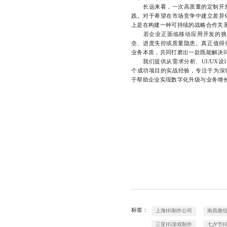
长远来看，一次高质量的定制开发
践。对于希望在市场竞争中建立差异
上是在构建一种可持续的战略合作关
若企业正面临移动应用开发的挑战
垒、进度失控或质量隐患。真正值得
业务本质，共同打磨出一款既能解决
我们提供从需求分析、UI/UX设
个成功项目的实战经验，专注于为深
于帮助企业实现数字化升级与业务增长，联
标签：
上海H5制作公司
南昌微
三亚H5游戏制作
七夕节H