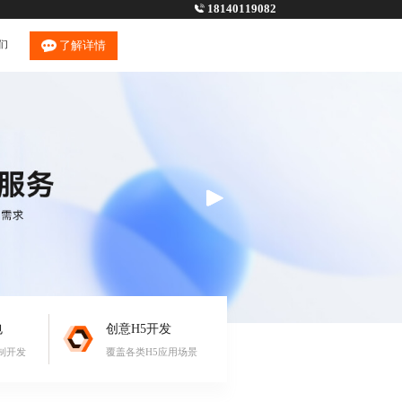
18140119082
们
了解详情
包
创意H5开发
制开发
覆盖各类H5应用场景