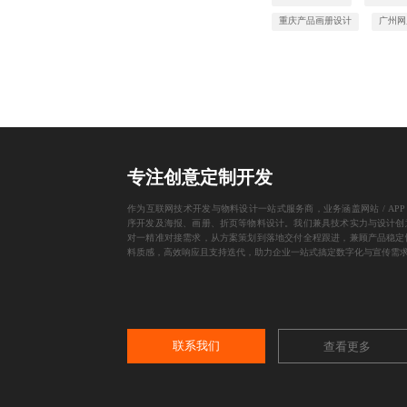
重庆产品画册设计
广州网
专注创意定制开发
作为互联网技术开发与物料设计一站式服务商，业务涵盖网站 / APP 
序开发及海报、画册、折页等物料设计。我们兼具技术实力与设计创
对一精准对接需求，从方案策划到落地交付全程跟进，兼顾产品稳定
料质感，高效响应且支持迭代，助力企业一站式搞定数字化与宣传需
联系我们
查看更多