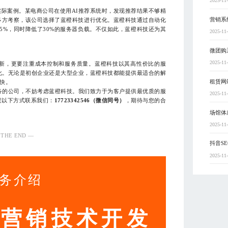
2025-11
际案例。某电商公司在使用AI推荐系统时，发现推荐结果不够精
营销系
多方考察，该公司选择了蓝橙科技进行优化。蓝橙科技通过自动化
5%，同时降低了30%的服务器负载。不仅如此，蓝橙科技还为其
2025-11
微团购
2025-11
创新，更要注重成本控制和服务质量。蓝橙科技以其高性价比的服
化。无论是初创企业还是大型企业，蓝橙科技都能提供最适合的解
租赁网
快。
务的公司，不妨考虑蓝橙科技。我们致力于为客户提供最优质的服
2025-11
过以下方式联系我们：
17723342546（微信同号）
，期待与您的合
场馆体
2025-11
 THE END —
抖音S
2025-11
务介绍
动营销技术开发