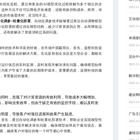
的优化流程。通过将复杂的AI模型优化过程拆解为多个独立的步
2025-11
。这种方法不仅可以降低开发难度，还能有效控制成本。然而，传
化的市场需求时，灵活性不足。
互动游
化调参+轻量化部署
。自动化调参技术能够通过算法自动调整模型
2025-11
量化部署则通过优化模型结构，减少计算资源的占用，从而降低运
，还有效解决了资源消耗过高的问题。
体感接
2025-11
独特的技术和丰富的经验，在市场中脱颖而出。首先，蓝橙科技提
身打造最适合的解决方案。无论是初创企业还是大型企业，都能在
适合中
2025-11
型运行状态的实时监测，及时发现并解决潜在问题，确保模型始终
还为客户节省了大量的后期维护成本。更重要的是，蓝橙科技的服
解决租
，享受最好的服务。
2025-11
建设网
的同时，忽视了对计算资源的有效利用，导致成本大幅增加。
2025-11
动，影响业务效率，但由于缺乏有效的监控手段，难以及时发
广告主
透明度，导致客户对项目进展和效果产生疑虑。
。首先，通过自动化调参和轻量化部署技术，帮助企业实现模型性
2025-11
能够及时发现并解决潜在问题，确保模型始终处于最佳状态。最
展，确保客户对项目的每一个环节都心中有数。
趣味活