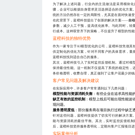
为了解决上述问题，行业内的主流做法是采用模块化
骤，企业可以根据自身需求灵活选择适合的优化方案
统的方法仍然存在一定的局限性，尤其是在面对快速变
在此背景下，蓝橙科技提出了创新的解决方案——
自动
参数，减少人工干预，提高优化效率。与此同时，轻
行成本。这种双管齐下的策略，不仅提升了模型的性能
蓝橙科技的独特优势
作为一家专注于AI模型优化的公司，蓝橙科技凭借其
供定制化的优化方案，针对不同客户的具体需求，量
蓝橙科技找到适合自己的服务。
其次，蓝橙科技引入了实时监控反馈机制。通过对模
保持最佳性能。这一机制不仅提高了系统的稳定性，
务价格透明，收费合理，真正做到了让客户花最少的钱
客户常见问题及解决建议
在实际应用中，许多客户常常遇到以下几类问题：
模型性能与资源消耗失衡
：有些企业在追求高性能
缺乏有效的监控机制
：模型上线后可能出现性能波
现问题。
服务透明度低
：部分服务商在项目执行过程中缺乏
针对这些问题，蓝橙科技提供了切实可行的解决方案
能与资源消耗的最佳平衡。其次，实时监控反馈机制
后，蓝橙科技坚持服务透明化，定期向客户汇报项目进
实际案例分析