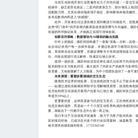
当前互动游戏开发行业普遍存在几个共性问题：一是交互设
础操作，缺乏差异化表达；二是内容更新乏力，部分项目上线后
适配能力弱，尤其在移动端表现不稳定，影响整体体验流畅性
发布后数周内即进入“休眠期”。
此外，开发者往往过度依赖主观判断进行功能迭代，忽视真
这类“闭门造车”的开发模式极易造成资源浪费与方向偏差。微
依据的闭环验证体系，才能真正实现可持续创新。
创新应对策略：数据驱动与AI辅助的融合实践
针对上述挑战，微距科技构建了一套集“采集—分析—反馈—
会自动记录用户每一步操作轨迹，并通过机器学习模型识别出
值，系统将自动生成预警，并建议调整关卡布局或增加提示元
论、问卷反馈进行语义解析，快速定位核心诉求。
值得一提的是，微距科技还尝试将生成式AI应用于内容创作
版本剧情分支与角色对话，极大提升了内容生产的效率与多样性
容质量，又有效缓解了人力瓶颈，为中小型团队提供了一条可复
未来展望：重塑多重领域的交互生态
随着技术边界持续拓展，互动游戏的潜力远不止于娱乐本身
——如通过虚拟实验模拟帮助学生理解物理原理，或借助角色
也开始利用互动游戏开展用户拉新与心智占领，微距科技已成
率提升30%以上。
更重要的是，这种高度参与式的交互形式，正在悄然改变人
信息交换的场所，而是由一个个小型互动世界构成的情感联结
重，就能在下一代数字生态中占据一席之地。
我们专注于互动游戏开发服务，致力于为客户提供高效、稳
富的项目经验，已成功交付多个跨行业应用案例，涵盖教育、
相关需求的朋友随时联系，17723342546