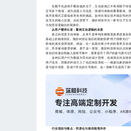
在数字化进程不断加速的当下，互动游戏已不再局限于传统
交等多个领域，成为连接人与信息、情感与体验的重要载体。
戏开发模式正面临前所未有的挑战。如何在保证技术稳定性的
业关注的核心议题。在此背景下，微距科技作为一家专注于互
与创意深度融合的新路径。
从用户需求出发：重构互动逻辑的本质
真正的优质互动体验，从来不是单纯依赖视觉效果或复杂机
基础上的精准回应。微距科技在项目初期便强调“用户洞察先行
群体的真实使用场景。例如，在一款面向青少年的科普类互动
识，而非被动接受讲解。基于这一发现，微距科技将知识点拆
使知识传递自然融入游戏节奏中，显著提升了用户的参与度与记
这种以用户行为数据为导向的设计思维，也体现在对反馈机
用户流失，而微距科技引入了动态响应系统——根据玩家的操
度与提示强度，形成个性化的引导路径。这一策略不仅提高了新
行业现状与痛点：同质化与留存困境并存