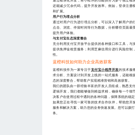
通过模块化开发，将小程序的功能拆分为多个独立模
还能减少冗余代码，提升开发效率。例如，登录注册
和扩展。
用户行为埋点分析
通过对用户行为进行埋点分析，可以深入了解用户的
点击、浏览、停留时间等行为数据，分析哪些页面最
提升用户体验。
与支付宝生态深度整合
充分利用支付宝开放平台提供的各种接口和工具，与
提供免押金租赁服务；利用芝麻信用分进行风险控制
性。
蓝橙科技如何助力企业高效获客
蓝橙科技作为一家专注于
支付宝小程序开发
的技术服
求分析、方案设计到开发上线的一站式服务，还能根
态的深度整合，帮助客户实现精准营销和高效获客。
我们的团队由一群经验丰富的开发人员组成，熟悉支付
逻辑开发，我们都能够做到精益求精，确保每一个细
决客户在使用过程中遇到的各种问题，保障系统的稳定
如果您正在寻找一家可靠的技术合作伙伴，帮助您开
服务和解决方案，助力您的业务快速发展。您可以拨
务。
—