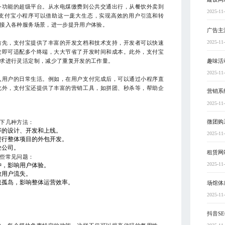
务功能的超级平台。从水电煤缴费到公共交通出行，从餐饮外卖到
2025-11
支付宝小程序可以借助这一庞大生态，实现高效的用户引流和转
接入各种服务场景，进一步提升用户体验。
广告主
2025-11
首先，支付宝提供了丰富的开发文档和技术支持，开发者可以快速
发即可适配多个终端，大大节省了开发时间和成本。此外，支付宝
趣味活
求进行灵活定制，减少了重复开发的工作量。
2025-11
入用户的日常生活。例如，在用户支付完成后，可以通过小程序直
此外，支付宝还提供了丰富的营销工具，如拼团、秒杀等，帮助企
营销系
2025-11
微团购
下几种方法：
序的设计、开发和上线。
2025-11
进行整体项目的外包开发。
业公司。
租赁网
些常见问题：
2025-11
肿，影响用户体验。
致用户流失。
息孤岛，影响整体运营效率。
场馆体
2025-11
抖音S