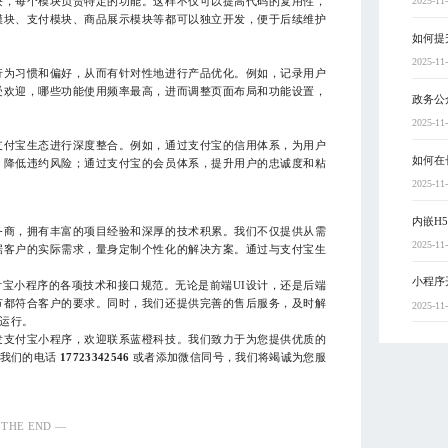
2025-11
块，每个模块负责特定的功能。这样不仅可以提高代码的复用性，
模块、支付模块、商品展示模块等都可以独立开发，便于后续维护
如何提
2025-11
行为习惯和偏好，从而有针对性地进行产品优化。例如，记录用户
受欢迎，哪些功能使用频率最高，进而调整页面布局和功能设置，
政务公
2025-11
支付宝生态进行深度整合。例如，通过支付宝的信用体系，为用户
如何在
，降低违约风险；通过支付宝的会员体系，提升用户的忠诚度和粘
2025-11
内嵌H
务商，拥有丰富的项目经验和深厚的技术积累。我们不仅提供从需
2025-11
据客户的实际需求，量身定制个性化的解决方案。通过与支付宝生
小程序
宝小程序的各项技术和接口规范。无论是前端UI设计，还是后端
节都符合客户的要求。同时，我们还提供完善的售后服务，及时解
2025-11
运行。
发支付宝小程序，欢迎联系蓝橙科技。我们致力于为您提供优质的
打我们的电话
17723342546
或者添加微信同号，我们将竭诚为您服
 THE END —