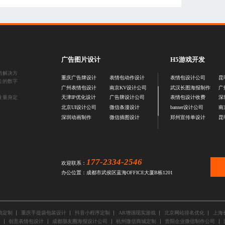
广告图片设计
H5游戏开发
销解决方
重庆广告牌设计
表情包动作设计
表情包设计公司
昆
位的数字
广州表情包设计
南京KV设计公司
武汉长图海报制作
广
业量身定
天津IP优化设计
广告牌设计公司
表情包设计收费
深
北京UI设计公司
微信条漫设计
banner设计公司
南
深圳动画制作
微信插图设计
郑州宣传单设计
昆
177-2334-2546
欢迎联系：
办公位置：成都市武侯区蓝海OFFICE大厦B栋1201
动定制
重庆手提袋包装设计
抖音小程序定制
AR增强现实游戏
北京网站排名优化
上海
创意表情包设计
成都朋友圈海报设计公司
杭州微信商城定制
贵阳企业微信制作公司