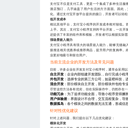
支付宝不仅是支付工具，更是一个集成了多种生活服
酒店预订，几乎涵盖了用户生活的方方面面。因此，
化。通过支付宝开放平台提供的接口，开发者可以轻松
低开发成本
相比其他平台，支付宝小程序的开发成本相对较低。
上手。其次，支付宝小程序支持跨平台开发，一次开
还提供了丰富的组件库和模板，开发者可以根据实际需
强场景嵌入能力
支付宝小程序具有强大的场景嵌入能力，能够无缝融
接推送相关优惠券或推荐商品，提升用户的复购率。
业更好地吸引和留住用户。
当前主流企业的开发方法及常见问题
目前，许多企业在开发支付宝小程序时，通常会采用以
自主开发
：企业内部组建开发团队，自行完成小程
外包开发
：选择专业的第三方公司，如蓝橙科技，
混合开发
：部分模块自主开发，部分模块外包给专
尽管这些方法各有优劣，但在实际操作中，仍然存在一
功能冗余
：为了追求功能全面，导致小程序变得臃
用户体验差
：界面设计不合理，交互流程复杂，导
数据孤岛
：各个模块之间的数据无法互通，形成信
针对性优化建议
针对上述问题，我们提出以下几点优化建议：
模块化开发