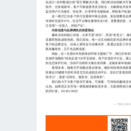
化设计+实时数据分析”双引擎解决方案。我们将活动拆解为可
组件、任务链路等，客户可根据需求灵活组合，大幅降低开发
监控用户行为路径、转化率、分享率等关键指标，帮助客户快速
这一模式已在多个跨行业案例中验证成效。某连锁餐饮品牌
停留时长提升67%，社交平台曝光量增长近4倍。更重要的是
正实现“一次投入，持续产出”。
内容创意与品牌调性的深度契合
趣味活动的核心价值，从来不是“好玩”，而是“有意义”。微
流量而制造虚假热闹。我们深知，每一次互动都应是对品牌价
客户的品牌定位、目标人群特征与传播诉求，再通过创意工作
既有趣味性，又不失品牌温度。
例如，在一次面向年轻群体的环保主题推广中，我们没有采用
实城市地图的“绿色足迹”AR寻宝游戏。用户在现实中行走，
的生态保护行动。活动不仅获得大量自发传播，还被多家本地媒
展望未来，随着元宇宙概念逐步落地，微距科技将持续探索
轻量化3D建模与实时语音交互的虚拟活动平台，旨在打造更具
得开心”，更是“记得住、愿意传、还想再来”。
我们致力于为客户提供可落地、可衡量、可持续的趣味活动
认知。如果您正在寻找一家既能理解创意本质，又能保障执行
的同行者。18140119082
— THE END
服务