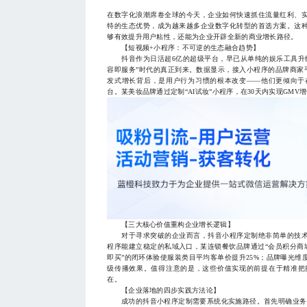
在数字化浪潮席卷全球的今天，企业如何快速抓住流量红利、
特的生态优势，成为越来越多企业数字化转型的首选方案。这
够有效提升用户粘性，还能为企业开辟全新的商业增长路径。
【短视频+小程序：不可逆的生态融合趋势】
抖音作为日活超6亿的超级平台，早已从单纯的娱乐工具升级
容即服务”时代的真正到来。数据显示，接入小程序的品牌商家平
发式增长背后，是用户行为习惯的根本改变——他们更倾向于
台。某美妆品牌通过定制“AI试妆”小程序，在30天内实现GMV
【三大核心价值重构企业增长逻辑】
对于寻求突破的企业而言，抖音小程序定制绝非简单的技术
程序能建立稳定的私域入口，某连锁餐饮品牌通过“会员积分商城
即买”的闭环体验使服装类目平均客单价提升25%；品牌曝光
级传播效果。值得注意的是，这些价值实现的前提在于精准把
在。
【企业落地的四步实践方法论】
成功的抖音小程序定制需要系统化实施路径。首先明确业务目