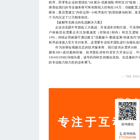
程序，而零售企业则需强化“AR展示-优惠领取-即时支付”链路；
择类似我们的专业服务商可将初期投入控制在3-8万；功能配
模块；最后需建立“内容运营+小程序迭代”的双轮驱动机制，
个月内沉淀了12万精准粉丝。
【破解常见痛点的实战解决方案】
企业在实践中常面临三大挑战：开发成本控制方面，可采用模
户体验优化需重点关注加载速度（控制在1秒内）和交互逻辑
19%；持续运营难题可通过建立“流量漏斗-数据监测-快速迭代”
程序必须接入官方支付体系，这需要专业技术团队进行合规化改
作为深耕短视频生态的技术服务商，我们提供从需求分析、
拥有200+成功案例经验，技术团队持有抖音官方开发认证，
18140119082详细沟通，该号码同样支持微信添加。在流量
的专业能力助力您的业务腾飞。
— THE END
服务
专注于互动营
咨询热线
17723342546