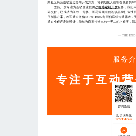
某社区药店连锁通过分期开发方案，将初期投入控制在预算的6
微距开发专注为连锁企业提供
小程序定制开发
服务，我们
码交付，已成功为茶饮、母婴、医药等领域的连锁品牌打造过
序制作方案，欢迎通过微信18140119082与我们详细沟通需
通过小程序定制设计，能够为商家打造出独一无二的小程序，满
— THE END
服务
专注于互动营
咨询热线
17723342546