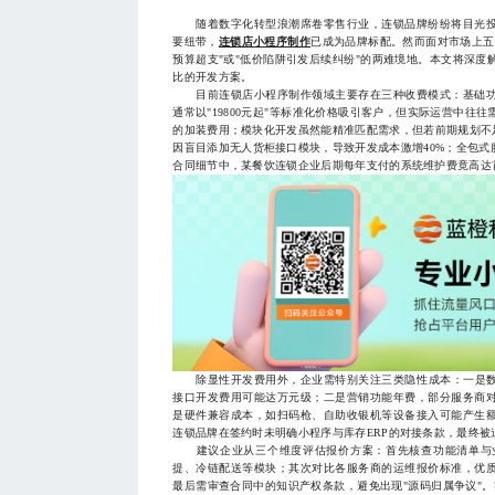
随着数字化转型浪潮席卷零售行业，连锁品牌纷纷将目光投
要纽带，
连锁店小程序制作
已成为品牌标配。然而面对市场上五
预算超支"或"低价陷阱引发后续纠纷"的两难境地。本文将深
比的开发方案。
目前连锁店小程序制作领域主要存在三种收费模式：基础功
通常以"19800元起"等标准化价格吸引客户，但实际运营中
的加装费用；模块化开发虽然能精准匹配需求，但若前期规划不
因盲目添加无人货柜接口模块，导致开发成本激增40%；全包
合同细节中，某餐饮连锁企业后期每年支付的系统维护费竟高达首
除显性开发费用外，企业需特别关注三类隐性成本：一是数据
接口开发费用可能达万元级；二是营销功能年费，部分服务商
是硬件兼容成本，如扫码枪、自助收银机等设备接入可能产生
连锁品牌在签约时未明确小程序与库存ERP的对接条款，最终被迫
建议企业从三个维度评估报价方案：首先核查功能清单与业
提、冷链配送等模块；其次对比各服务商的运维报价标准，优
最后需审查合同中的知识产权条款，避免出现"源码归属争议"。