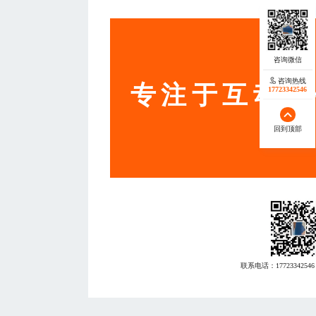
服务
咨询热线
专注于互动营
17723342546
回到顶部
联系电话：
17723342546