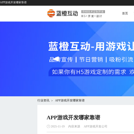
APP游戏开发哪家靠谱
营销技术定制开发
首页
H5+开发+设计
行业资讯
APP游戏开发哪家靠谱
>
APP游戏开发哪家靠谱
内容来源
APP游戏开发公司
2025-11-19