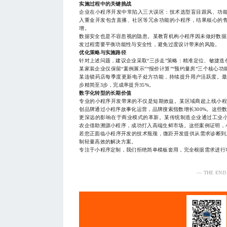
实施过程中的关键挑战
企业在小程序开发中常陷入三大误区：技术选型盲目跟风、功
入重金开发包含直播、社区等冗余功能的小程序，结果核心的
增。
数据安全也是不容忽视的隐患。某教育机构小程序因未做好数据
发过程需要平衡功能性与安全性，避免过度设计带来的风险。
优化策略与实施路径
针对上述问题，建议企业采取“三步走”策略：精准定位、敏捷
某家装企业仅保留“案例展示”“报价计算”“预约量房”三个核
某连锁药店每季度更新电子处方功能，持续提升用户活跃度。最
步精简至3步，完成率提升35%。
数字化转型的长期价值
专业的小程序开发带来的不仅是短期效益。某区域商超上线小程序后
创品牌通过小程序故事化运营，品牌搜索指数增长300%。这些
更深远的影响在于商业模式的革新。某传统制造企业通过工业
农企借助溯源小程序，成功打入高端生鲜市场。这些案例证明，
若您正面临小程序开发的技术瓶颈，微距开发提供从需求诊断到上线的
制轻量高效的解决方案。
专注于小程序定制，我们拒绝简单模板套用，完全根据需求进行
— THE END
服务