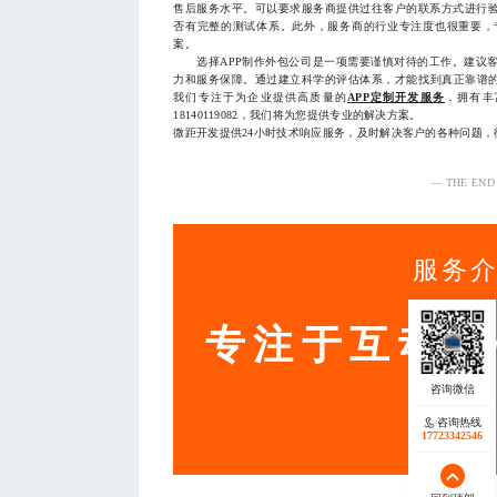
售后服务水平。可以要求服务商提供过往客户的联系方式进行
否有完整的测试体系。此外，服务商的行业专注度也很重要，
案。
选择APP制作外包公司是一项需要谨慎对待的工作。建议客
力和服务保障。通过建立科学的评估体系，才能找到真正靠谱的
我们专注于为企业提供高质量的
APP定制开发服务
，拥有丰
18140119082，我们将为您提供专业的解决方案。
微距开发提供24小时技术响应服务，及时解决客户的各种问题
— THE END
服务
专注于互动营
咨询热线
17723342546