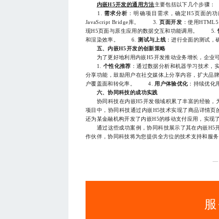
内嵌H5开发的通用方法
主要包括以下几个步骤：
1.
需求分析
：明确项目需求，确定H5页面的
JavaScript Bridge库。 3.
页面开发
：使用HTML5
现H5页面与原生应用的数据交互和功能调用。 5.
和渲染效率。 6.
测试与上线
：进行全面的测试，
五、内嵌H5开发的创新策略
为了更好地利用内嵌H5开发推动业务增长，企业可
1.
个性化推荐
：通过数据分析和机器学习技术，
分享功能，鼓励用户在社交媒体上分享内容，扩大品
户覆盖面和转化率。 4.
用户体验优化
：持续优化
六、协同科技的成功实践
协同科技在内嵌H5开发领域积累了丰富的经验，为
项目中，协同科技通过内嵌H5技术实现了商品详情页
还为某金融机构开发了内嵌H5的移动支付应用，实现
通过这些成功案例，协同科技展示了其在内嵌H5开
作伙伴，协同科技将为您提供全方位的技术支持和服务，联
—
服