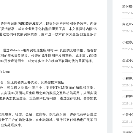
如何在
2025-11
关注并采用
内嵌H5开发
技术，以提升用户体验和业务效率。内嵌
内嵌H
下灵活部署，成为企业数字化转型的重要工具。本文将探讨内嵌H5
2025-11
通过协同科技的实际案例，展示这一技术如何为企业创造更多价
小程序
2025-11
通过Webview组件实现原生应用与Web页面的无缝衔接。随着智
用的需求日益增加。传统的原生应用开发周期长、成本高，而H5
企业小
H5开发应运而生，成为许多企业在移动互联网时代的重要选择。
2025-11
小程序
结合，实现两者的互补优势。其关键技术包括：
2025-11
一部分，可以嵌入到原生应用中，支持HTML5页面的加载和渲染。
ridge，可以实现H5页面与原生应用之间的数据交互和功能调用，从而实现
小程序
需要解决加载速度慢、渲染效率低等问题，通过缓存机制、异步加载
2025-11
括电商、社交、金融、教育等。以电商为例，许多电商平台通过
抖音小
提升了用户的购物体验。在金融领域，银行和支付机构也广泛采用
2025-11
了业务处理效率。
靠谱IO