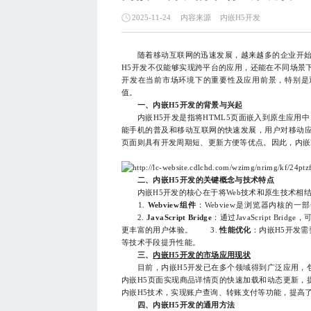
内容来源
内嵌H5开发
2025-11-24
随着移动互联网的迅速发展，越来越多的企业开始
H5开发不仅能够实现跨平台的应用，还能在不同场景
开发在当前市场环境下的重要性及应用前景，特别是
值。
一、内嵌H5开发的背景与兴起
内嵌H5开发是指将HTML5页面嵌入到原生应用中，
能手机的普及和移动互联网的快速发展，用户对移动应
页面则具有开发周期短、更新方便等优点。因此，内嵌
二、内嵌H5开发的关键概念与技术特点
内嵌H5开发的核心在于将Web技术和原生技术相
1.
Webview组件
：Webview是浏览器内核的
2.
JavaScript Bridge
：通过JavaScript B
更丰富的用户体验。 3.
性能优化
：内嵌H5开发
等技术手段提升性能。
三、
内嵌H5开发的市场应用现状
目前，内嵌H5开发已在多个领域得到广泛应用，包
内嵌H5页面实现商品详情页的快速加载和动态更新，
内嵌H5技术，实现账户查询、转账支付等功能，提高
四、内嵌H5开发的通用方法