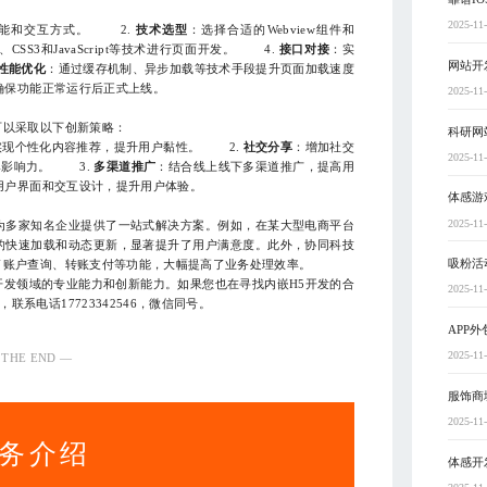
2025-11
功能和交互方式。 2.
技术选型
：选择合适的Webview组件和
、CSS3和JavaScript等技术进行页面开发。 4.
接口对接
：实
网站开
性能优化
：通过缓存机制、异步加载等技术手段提升页面加载速度
确保功能正常运行后正式上线。
2025-11
以采取以下创新策略：
科研网
实现个性化内容推荐，提升用户黏性。 2.
社交分享
：增加社交
2025-11
牌影响力。 3.
多渠道推广
：结合线上线下多渠道推广，提高用
用户界面和交互设计，提升用户体验。
体感游
2025-11
多家知名企业提供了一站式解决方案。例如，在某大型电商平台
的快速加载和动态更新，显著提升了用户满意度。此外，协同科技
吸粉活
了账户查询、转账支付等功能，大幅提高了业务处理效率。
发领域的专业能力和创新能力。如果您也在寻找内嵌H5开发的合
2025-11
系电话17723342546，微信同号。
APP
2025-11
 THE END —
服饰商
2025-11
务介绍
体感开