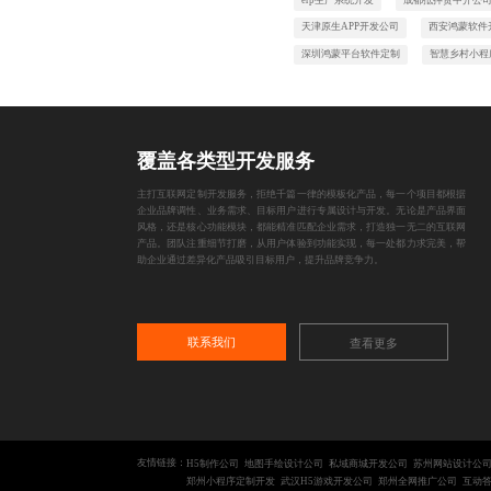
天津原生APP开发公司
西安鸿蒙软件
深圳鸿蒙平台软件定制
智慧乡村小程
覆盖各类型开发服务
主打互联网定制开发服务，拒绝千篇一律的模板化产品，每一个项目都根据
企业品牌调性、业务需求、目标用户进行专属设计与开发。无论是产品界面
风格，还是核心功能模块，都能精准匹配企业需求，打造独一无二的互联网
产品。团队注重细节打磨，从用户体验到功能实现，每一处都力求完美，帮
助企业通过差异化产品吸引目标用户，提升品牌竞争力。
联系我们
查看更多
友情链接：
H5制作公司
地图手绘设计公司
私域商城开发公司
苏州网站设计公
郑州小程序定制开发
武汉H5游戏开发公司
郑州全网推广公司
互动答