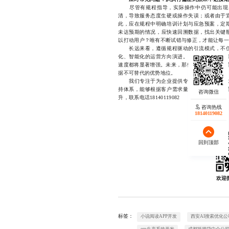
尽管有规程指导，实际操作中仍可能出现突
清，导致服务态度生硬或操作失误；或者由于
此，应在规程中明确培训计划与应急预案，定
未达预期的情况，应快速回溯数据，找出关键
以打动用户？唯有不断试错与修正，才能让每一
长远来看，遵循规程驱动的引流模式，不仅
化、智能化的运营方向演进。当每一次活动都
速度都将显著增强。未来，那些善于将“门店引
据不可替代的优势地位。
我们专注于为企业提供专业的门店引流活动
持体系，能够根据客户需求量身
定制
高效的引
升，联系电话18140119082
咨询热线
18140119082
回到顶部
欢迎
标签：
小说阅读APP开发
西安AI搜索优化公
erp生产系统开发
成都抵押贷中介公