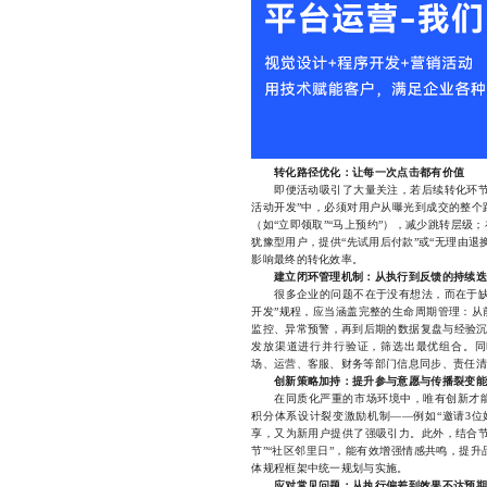
转化路径优化：让每一次点击都有价值
即便活动吸引了大量关注，若后续转化环节存
活动开发”中，必须对用户从曝光到成交的整个
（如“立即领取”“马上预约”），减少跳转层
犹豫型用户，提供“先试用后付款”或“无理由
影响最终的转化效率。
建立闭环管理机制：从执行到反馈的持续迭
很多企业的问题不在于没有想法，而在于缺乏
开发”规程，应当涵盖完整的生命周期管理：从
监控、异常预警，再到后期的数据复盘与经验沉
发放渠道进行并行验证，筛选出最优组合。同
场、运营、客服、财务等部门信息同步、责任清
创新策略加持：提升参与意愿与传播裂变能
在同质化严重的市场环境中，唯有创新才能
积分体系设计裂变激励机制——例如“邀请3位
享，又为新用户提供了强吸引力。此外，结合节
节”“社区邻里日”，能有效增强情感共鸣，提
体规程框架中统一规划与实施。
应对常见问题：从执行偏差到效果不达预期