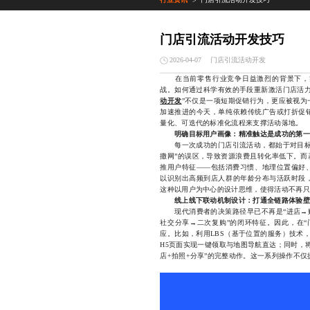
>
门店引流活动开发技巧
门店引流活动开发
2026-04-07
在当前零售行业竞争日益激烈的背景下，实
战。如何通过科学有效的手段重新激活门店活力
动开发
”不仅是一项短期促销行为，更应被视为
加速推进的今天，单纯依赖传统广告或打折促
量化、可迭代的标准化流程来支撑活动落地。
明确目标用户画像：精准触达是成功的第一
每一次成功的门店引流活动，都始于对目标用
撒网”的误区，导致资源浪费且转化率低下。而
推用户特征——包括消费习惯、地理位置偏好
以识别出高频到店人群的年龄分布与活跃时段
这种以用户为中心的设计思维，使得活动不再只
线上线下联动机制设计：打通全链路体验壁
现代消费者的决策路径早已不再是“进店→购
社交分享→二次复购”的闭环特征。因此，在“
应。比如，利用LBS（基于位置的服务）技术
H5页面实现一键领取与地图导航直达；同时，
店+拍照+分享”的完整动作。这一系列操作不