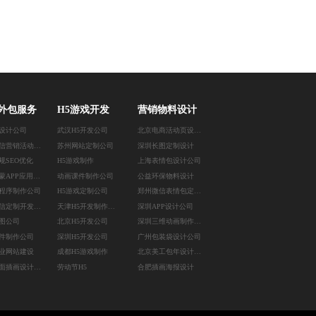
外包服务
H5游戏开发
营销物料设计
I设计公司
武汉H5开发公司
北京电商活动页设计公司
郑州微信营销活动定制
苏州网站定制公司
深圳长图定制设计
规SEO优化
H5游戏制作
上海表情包设计公司
西安鸿蒙APP应用开发
动画课件制作公司
公益环保物料设计
程序制作公司
H5游戏定制公司
郑州微信表情包定制公司
天津微信定制开发公司
天津H5开发制作公司
深圳APP设计公司
生图公司
北京H5开发公司
深圳三维动画制作公司
件制作公司
深圳H5开发公司
广州包装袋设计公司
业网站建设
成都H5游戏制作
北京美工包年设计公司
南昌平面插画设计公司
劳动节H5
合肥插画海报设计