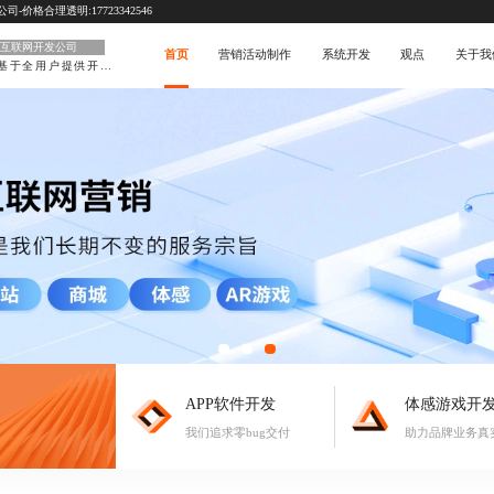
价格合理透明:17723342546
互联网开发公司
首页
营销活动制作
系统开发
观点
关于我
基于全用户提供开发
APP软件开发
体感游戏开
我们追求零bug交付
助力品牌业务真