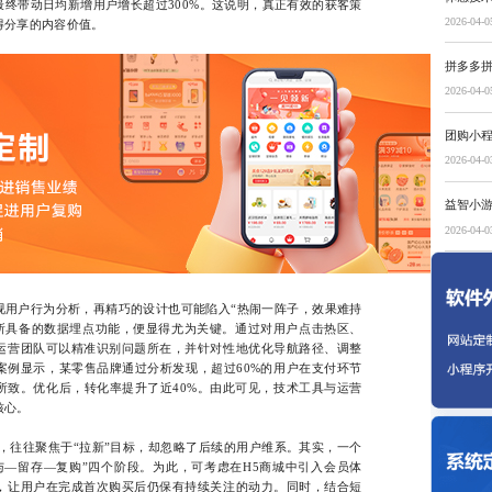
终带动日均新增用户增长超过300%。这说明，真正有效的获客策
2026-04-0
得分享的内容价值。
拼多多
2026-04-0
团购小
2026-04-0
益智小
2026-04-0
户行为分析，再精巧的设计也可能陷入“热闹一阵子，效果难持
发所具备的数据埋点功能，便显得尤为关键。通过对用户点击热区、
运营团队可以精准识别问题所在，并针对性地优化导航路径、调整
案例显示，某零售品牌通过分析发现，超过60%的用户在支付环节
所致。优化后，转化率提升了近40%。由此可见，技术工具与运营
核心。
往往聚焦于“拉新”目标，却忽略了后续的用户维系。其实，一个
与—留存—复购”四个阶段。为此，可考虑在H5商城中引入会员体
，让用户在完成首次购买后仍保有持续关注的动力。同时，结合短