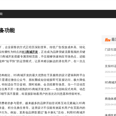
能
必备功能
最
，企业获客的方式正经历深刻变革。传统广告投放成本高、转化
门店引
高传播性为特点的
H5商城开发
，正在成为品牌突破流量瓶颈的关键
2026-04-0
H5商城开发搭建专属营销页面，不仅能够快速响应市场热点，还能
这种“短平快”的运营模式，让原本难以触达的潜在用户，在一次点
京东H5
2026-04-0
相比，H5商城开发的最大优势在于其极简的设计逻辑和跨平台
只需通过微信公众号、朋友圈或短信链接即可直接访问，极大降低
H5商城
验，特别适合节日促销、限时抢购、会员招募等场景。当一个活动页
2026-04-0
往往离不开一套成熟的H5商城开发支持——包括响应式布局、动态
术细节虽不显眼，却直接影响着用户的首次访问意愿和停留时长。
商场体
者的参与需求。越来越多的品牌开始尝试将互动元素融入H5商
2026-04-0
转盘、积分兑换任务等。这类设计不仅能有效延长用户在页面内的
行为。例如，某美妆品牌曾通过“集卡换礼”活动，利用H5商城开
体感技