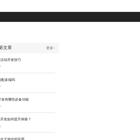
新文章
更多>
流活动开发技巧
7
适配多端吗
7
开发有哪些必备功能
7
感开发如何提升体验？
5
术在文旅中的应用