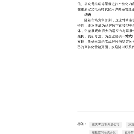
信、公众号推送等渠道进行个性化内
在重新定义电商时代的用户关系管理
结语
随着市场竞争加剧，企业对精准获客
特性，正逐步成为品牌数字化转型中
体，它都展现出强大的适应力与延展
先机。我们专注于为企业提供
一站式
支持，凭借丰富的实战经验与稳定的
己的高转化营销页面，欢迎随时联系我们
标签：
重庆H5定制开发公司
旅
短租空间系统开发
直播带