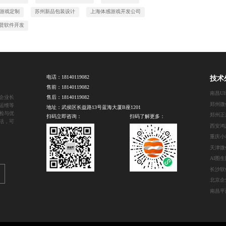
游戏定制
苏州新品包装设计
上海体感游戏开发公司
赁软件开发
电话：
18140119082
技术
售前：
18140119082
南昌U
企业长
售后：
18140119082
运维等
地址：武侯区长益路13号蓝海大厦B座1201
检与优
郑州正
扫码立即咨询：
扫码了解更多：
活，可
重庆小
AI图
长沙软
北京企