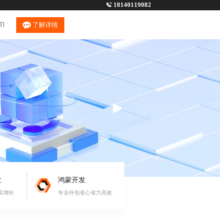
18140119082
们
了解详情
发
鸿蒙开发
实增长
专业外包省心省力高效