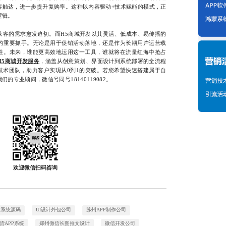
容触达，进一步提升复购率。这种以内容驱动+技术赋能的模式，正
逻辑。
的需求愈发迫切。而H5商城开发以其灵活、低成本、易传播的
的重要抓手。无论是用于促销活动落地，还是作为长期用户运营载
性。未来，谁能更高效地运用这一工具，谁就将在流量红海中抢占
H5商城开发服务
，涵盖从创意策划、界面设计到系统部署的全流程
技术团队，助力客户实现从0到1的突破。若您希望快速搭建属于自
的专业顾问，微信号同号18140119082。
欢迎微信扫码咨询
游系统源码
UI设计外包公司
苏州APP制作公司
货APP系统
郑州微信长图推文设计
微信开发公司