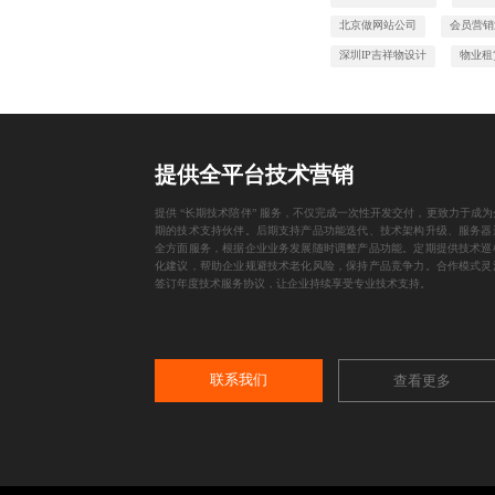
北京做网站公司
会员营销
深圳IP吉祥物设计
物业租
提供全平台技术营销
提供 “长期技术陪伴” 服务，不仅完成一次性开发交付，更致力于成为
期的技术支持伙伴。后期支持产品功能迭代、技术架构升级、服务器
全方面服务，根据企业业务发展随时调整产品功能。定期提供技术巡
化建议，帮助企业规避技术老化风险，保持产品竞争力。合作模式灵
签订年度技术服务协议，让企业持续享受专业技术支持。
联系我们
查看更多