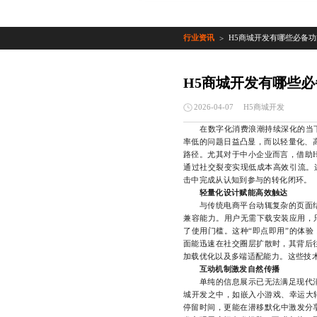
行业资讯
H5商城开发有哪些必备功
>
H5商城开发有哪些
H5商城开发
2026-04-07
在数字化消费浪潮持续深化的当下
率低的问题日益凸显，而以轻量化、
路径。尤其对于中小企业而言，借助
通过社交裂变实现低成本高效引流。
击中完成从认知到参与的转化闭环。
轻量化设计赋能高效触达
与传统电商平台动辄复杂的页面结构
兼容能力。用户无需下载安装应用，
了使用门槛。这种“即点即用”的体
面能迅速在社交圈层扩散时，其背后
加载优化以及多端适配能力。这些技
互动机制激发自然传播
单纯的信息展示已无法满足现代消费
城开发之中，如嵌入小游戏、幸运大
停留时间，更能在潜移默化中激发分享