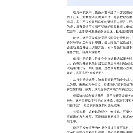
在具体实践中，微距开发构建了一套完整的分
的子任务，如数据清洗质量评估、超参数敏感度
成后，客户不仅会收到详细的调试日志报告，还
的是，所有关键节点都有明确的验收标准，例如
范围等，全部以可测量的数据呈现，杜绝主观判
此外，微距开发坚持采用按阶段付费机制，而
通过验证的工作支付费用，极大降低了试错成本
会主动复盘并提出调整方案，而不是强行推进下
服务方提升自身专业能力。
值得注意的是，许多企业在选择调试服务时容
力。而微距开发从项目启动起就启用端到端的日
试结果对比等，均可追溯。这些原始数据不仅可
审查，真正实现“全程透明”。
从行业趋势来看，随着监管趋严和企业对AI投
以为继。未来的竞争焦点，将逐渐从“能不能做”
转型窗口期，致力于成为连接技术能力与商业信
根据初步试点数据显示，采用微距开发服务的企
30%。这不仅得益于科学的方法论，更源于对客
们很专业”，而是实实在在的可验证成果。
长远来看，这种以透明化、专业化、可量化为
更健康的方向发展。它提醒所有从业者：技术的
知之中。
微距开发专注于为各类企业提供高可靠性、高
下的性能调优与稳定性保障。我们坚持用数据说