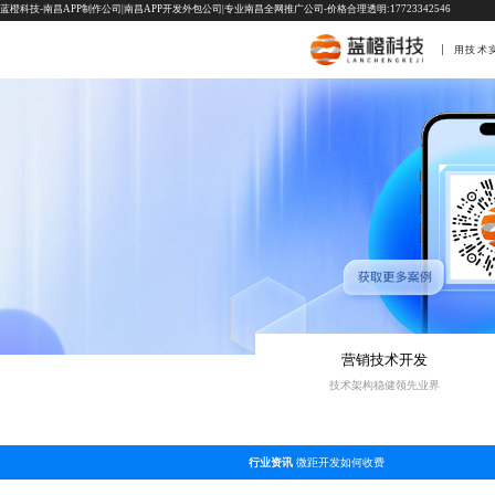
蓝橙科技-南昌APP制作公司|南昌APP开发外包公司|专业南昌全网推广公司-价格合理透明:17723342546
用技术
营销技术开发
技术架构稳健领先业界
行业资讯
微距开发如何收费