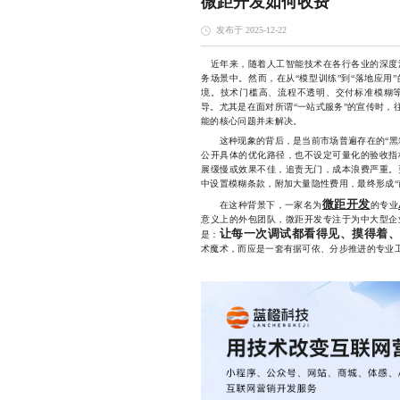
微距开发如何收费
发布于 2025-12-22
近年来，随着人工智能技术在各行各业的深度渗
务场景中。然而，在从“模型训练”到“落地应用
境。技术门槛高、流程不透明、交付标准模糊
导。尤其是在面对所谓“一站式服务”的宣传时，
能的核心问题并未解决。
这种现象的背后，是当前市场普遍存在的“黑箱
公开具体的优化路径，也不设定可量化的验收指
展缓慢或效果不佳，追责无门，成本浪费严重。
中设置模糊条款，附加大量隐性费用，最终形成“
微距开发
在这种背景下，一家名为
的专业
意义上的外包团队，微距开发专注于为中大型企
让每一次调试都看得见、摸得着
是：
术魔术，而应是一套有据可依、分步推进的专业