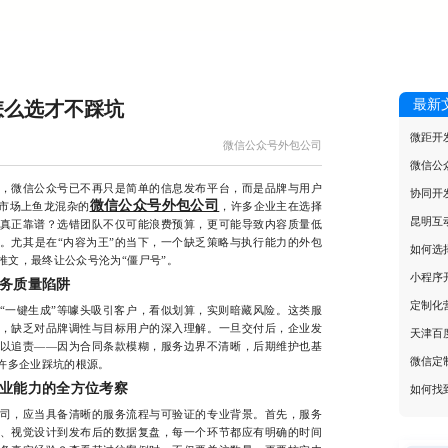
最新
怎么选才不踩坑
微距开
微信公众号外包公司
微信公
微信公众号已不再只是简单的信息发布平台，而是品牌与用户
协同开
微信公众号外包公司
市场上鱼龙混杂的
，许多企业主在选择
昆明互
真正靠谱？选错团队不仅可能浪费预算，更可能导致内容质量低
。尤其是在“内容为王”的当下，一个缺乏策略与执行能力的外包
如何选
推文，最终让公众号沦为“僵尸号”。
小程序
务质量陷阱
定制化
一键生成”等噱头吸引客户，看似划算，实则暗藏风险。这类服
，缺乏对品牌调性与目标用户的深入理解。一旦交付后，企业发
天津百
以追责——因为合同条款模糊，服务边界不清晰，后期维护也基
微信定
是许多企业踩坑的根源。
业能力的全方位考察
如何找
，应当具备清晰的服务流程与可验证的专业背景。首先，服务
、视觉设计到发布后的数据复盘，每一个环节都应有明确的时间