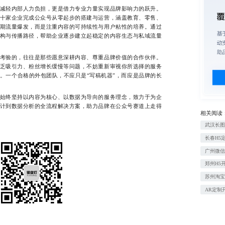
轻内部人力负担，更是借力专业力量实现品牌影响力的跃升。
十家企业完成公众号从零起步的搭建与运营，涵盖教育、零售、
期流量爆发，而是注重内容的可持续性与用户粘性的培养。通过
构与传播路径，帮助企业逐步建立起稳定的内容生态与私域流量
验的，往往是那些愿意深耕内容、尊重品牌价值的合作伙伴。
乏吸引力、粉丝增长缓慢等问题，不妨重新审视你所选择的服务
。一个合格的外包团队，不应只是“写稿机器”，而应是品牌的长
终坚持以内容为核心、以数据为导向的服务理念，致力于为企
计到数据分析的全流程解决方案，助力品牌在公众号赛道上走得
相关阅读
武汉长
长春H5
广州微
郑州H5
苏州淘
AR定制