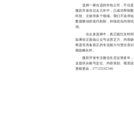
选择一家合适的外包公司，不仅是减
微距开发在过去几年中，已成功帮助数
科技、文旅等多个领域。我们不追求短
数据驱动的迭代机制，持续优化内容结
池。
在众多选择中，真正能扛住时间考
如果你正面临公众号运营乏力、内容缺
商是否具备真正的专业能力与责任意识
期战略伙伴。
微距开发专注微信生态运营多年，始
业提供从账号定位、内容策划、视觉设
更稳更远，17723342546