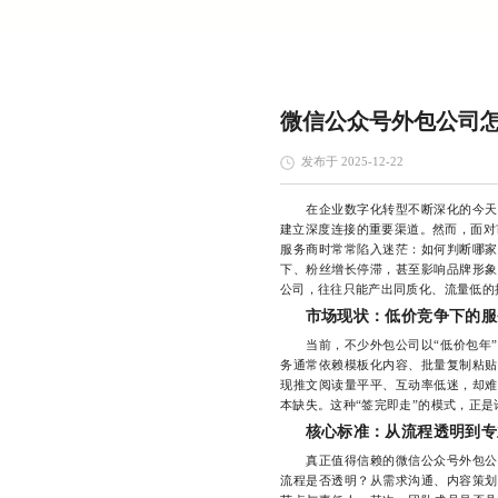
微信公众号外包公司
发布于 2025-12-22
在企业数字化转型不断深化的今天，
建立深度连接的重要渠道。然而，面对
服务商时常常陷入迷茫：如何判断哪家
下、粉丝增长停滞，甚至影响品牌形象
公司，往往只能产出同质化、流量低的
市场现状：低价竞争下的服
当前，不少外包公司以“低价包年”“
务通常依赖模板化内容、批量复制粘贴
现推文阅读量平平、互动率低迷，却难
本缺失。这种“签完即走”的模式，正
核心标准：从流程透明到专
真正值得信赖的微信公众号外包公司
流程是否透明？从需求沟通、内容策划