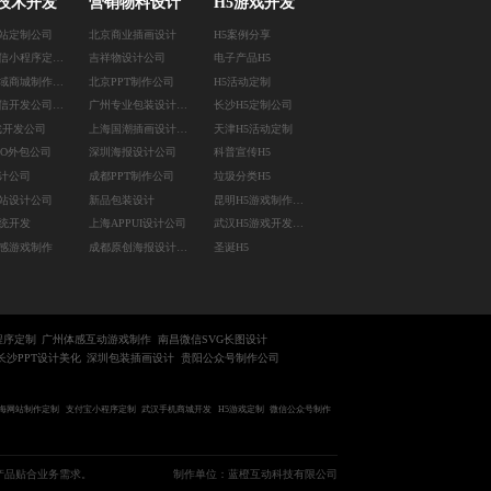
技术开发
营销物料设计
H5游戏开发
站定制公司
北京商业插画设计
H5案例分享
深圳微信小程序定制公司
吉祥物设计公司
电子产品H5
北京私域商城制作公司
北京PPT制作公司
H5活动定制
企业微信开发公司重庆公众号定制公司
广州专业包装设计公司
长沙H5定制公司
戏开发公司
上海国潮插画设计公司
天津H5活动定制
EO外包公司
深圳海报设计公司
科普宣传H5
计公司
成都PPT制作公司
垃圾分类H5
站设计公司
新品包装设计
昆明H5游戏制作公司
统开发
上海APPUI设计公司
武汉H5游戏开发公司
感游戏制作
成都原创海报设计公司
圣诞H5
程序定制
广州体感互动游戏制作
南昌微信SVG长图设计
长沙PPT设计美化
深圳包装插画设计
贵阳公众号制作公司
海网站制作定制
支付宝小程序定制
武汉手机商城开发
H5游戏定制
微信公众号制作
产品贴合业务需求。
制作单位：蓝橙互动科技有限公司