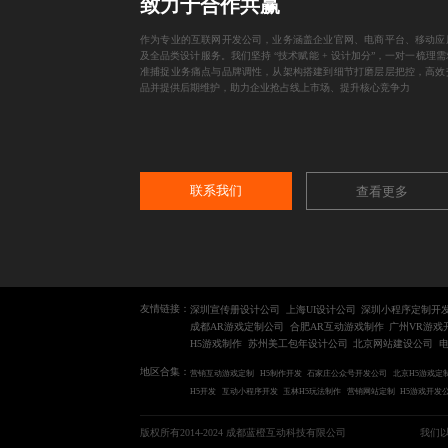
致力于合作共赢
作为专业的互联网开发公司，业务涵盖企业官网、电商平台、移动应
及全品类设计服务。我们坚持 “技术赋能 + 设计加分”，一对一梳理
准捕捉业务痛点与品牌调性，从架构搭建到细节打磨层层把控，高效
品并提供后期维护，助力企业抢占线上市场、提升核心竞争力
联系我们
查看更多
友情链接：
深圳宣传册设计公司
上海UI设计公司
深圳小程序定制开
成都AR游戏定制公司
合肥AR互动游戏制作
广州VR游戏
H5游戏制作
苏州美工包年设计公司
北京网站建设公司
电
地区合集：
营销互动游戏定制
H5制作开发
石家庄公众号开发公司
北京H5游戏定
H5开发
互动小程序开发
玉林H5玩法制作
营销网站定制
H5游戏开发
版权所有2014-2024 成都蓝橙互动科技有限公司
我们