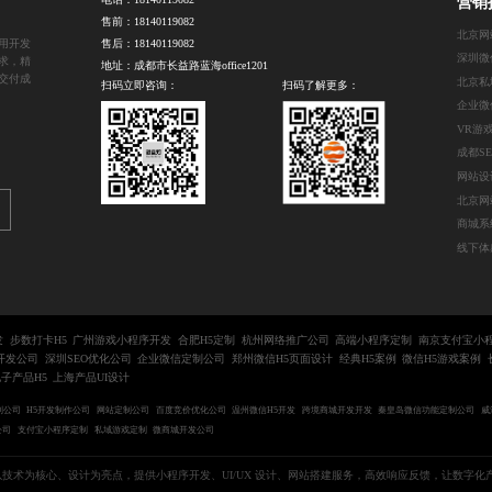
营销
售前：
18140119082
北京网
用开发
售后：
18140119082
需求，精
地址：成都市长益路蓝海office1201
交付成
扫码立即咨询：
扫码了解更多：
VR游
成都S
网站设
北京网
商城系
线下体
发
步数打卡H5
广州游戏小程序开发
合肥H5定制
杭州网络推广公司
高端小程序定制
南京支付宝小
开发公司
深圳SEO优化公司
企业微信定制公司
郑州微信H5页面设计
经典H5案例
微信H5游戏案例
子产品H5
上海产品UI设计
制公司
H5开发制作公司
网站定制公司
百度竞价优化公司
温州微信H5开发
跨境商城开发开发
秦皇岛微信功能定制公司
威
公司
支付宝小程序定制
私域游戏定制
微商城开发公司
以技术为核心、设计为亮点，提供小程序开发、UI/UX 设计、网站搭建服务，高效响应反馈，让数字化